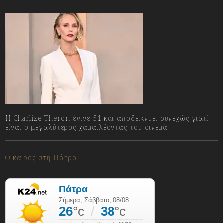
Η Charlize Theron έγινε 51 και αποδεικνύει συνεχώς γιατί
είναι ο μεγαλύτερος χαμαιλέοντας του σινεμά
08/08/2026
Ο καιρός στη Πάτρα