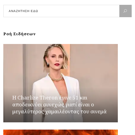
Ροή Ειδήσεων
Η Charlize Theron έγινε 51 και
αποδεικνύει συνεχώς γιατί είναι ο
μεγαλύτερος χαμαιλέοντας του σινεμά