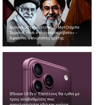
Ιρανική αντιπολίτευση: Ο Μοτζτάμπα
Χαμενεΐ είναι στο «νεκροκρέβατο» –
Άφαντος ο ανώτατος ηγέτης
IPhone 18 Pro: Επιτέλους θα έρθει με
τρεις αναβαθμίσεις που
φημολογούνται εδώ και χρόνια