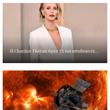
Η Charlize Theron έγινε 51 και αποδεικνύε...