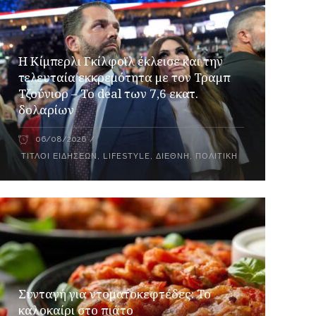
Η Κίμπερλι Γκίλφοϊλ έκλεισε και την
τελευταία εκκρεμότητα με τον Τραμπ
Τζούνιορ – Το deal των 7,6 εκατ.
δολαρίων
06/08/2026
ΤΊΤΛΟΙ ΕΙΔΉΣΕΩΝ
,
LIFESTYLE
,
ΔΙΕΘΝΉ
,
ΠΟΛΙΤΙΚΉ
Συνταγή για ντοματοκεφτέδες: Το
καλοκαίρι στο πιάτο