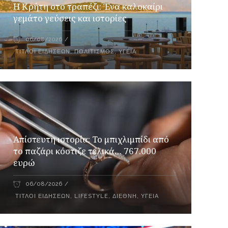
Η Κρήτη στο τραπέζι: Ένα καλοκαίρι
γεμάτο γεύσεις και ιστορίες
06/08/2026
ΤΊΤΛΟΙ ΕΙΔΉΣΕΩΝ
,
ΠΟΛΙΤΙΣΜΌΣ
,
ΥΓΕΊΑ
Απίστευτη ιστορία: Το μπιχλιμπίδι από
το παζάρι κόστιζε τελικά… 767.000
ευρώ
06/08/2026
ΤΊΤΛΟΙ ΕΙΔΉΣΕΩΝ
,
LIFESTYLE
,
ΔΙΕΘΝΉ
,
ΥΓΕΊΑ