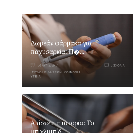
Δωρεάν φάρμακα για
παχυσαρκία: Π�...
06 ΑΥΓ 2026
0 ΣΧΌΛΙΑ
ΤΊΤΛΟΙ ΕΙΔΉΣΕΩΝ
,
ΚΟΙΝΩΝΊΑ
,
ΥΓΕΊΑ
Απίστευτη ιστορία: Το
μπιχλιμπίδ...