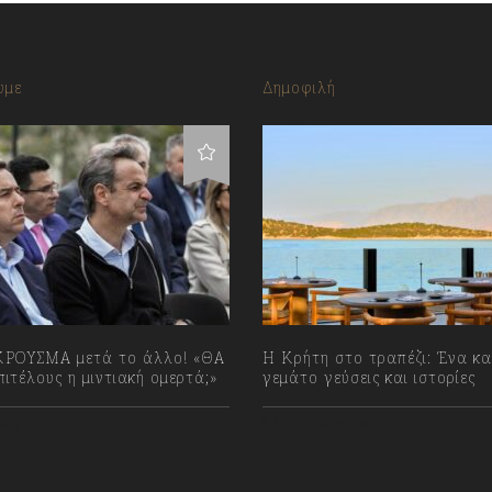
υμε
Δημοφιλή
ΡΟΥΣΜΑ μετά το άλλο! «ΘΑ
Η Κρήτη στο τραπέζι: Ένα κα
ιτέλους η μιντιακή ομερτά;»
γεμάτο γεύσεις και ιστορίες
023
06/08/2026