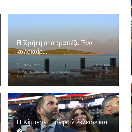
Η Κρήτη στο τραπέζι: Ένα
καλοκαίρ...
06 ΑΥΓ 2026
0 ΣΧΌΛΙΑ
ΤΊΤΛΟΙ ΕΙΔΉΣΕΩΝ
,
ΠΟΛΙΤΙΣΜΌΣ
,
ΥΓΕΊΑ
Η Κίμπερλι Γκίλφοϊλ έκλεισε και
�...