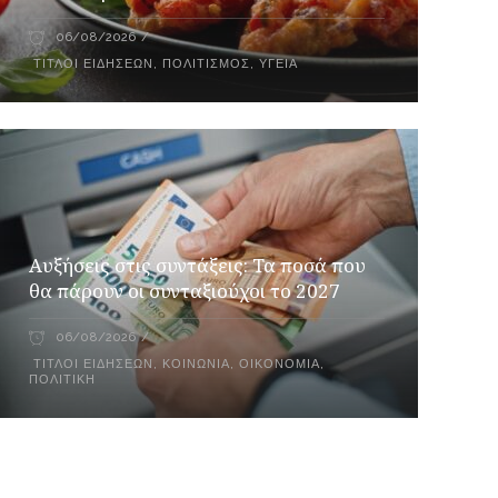
06/08/2026
ΤΊΤΛΟΙ ΕΙΔΉΣΕΩΝ
,
ΠΟΛΙΤΙΣΜΌΣ
,
ΥΓΕΊΑ
Αυξήσεις στις συντάξεις: Τα ποσά που
θα πάρουν οι συνταξιούχοι το 2027
06/08/2026
ΤΊΤΛΟΙ ΕΙΔΉΣΕΩΝ
,
ΚΟΙΝΩΝΊΑ
,
ΟΙΚΟΝΟΜΊΑ
,
ΠΟΛΙΤΙΚΉ