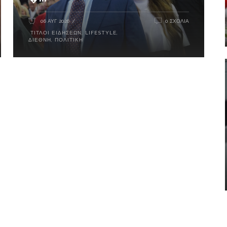
06 ΑΥΓ 2026
0 ΣΧΌΛΙΑ
ΤΊΤΛΟΙ ΕΙΔΉΣΕΩΝ
,
LIFESTYLE
,
ΔΙΕΘΝΉ
,
ΠΟΛΙΤΙΚΉ