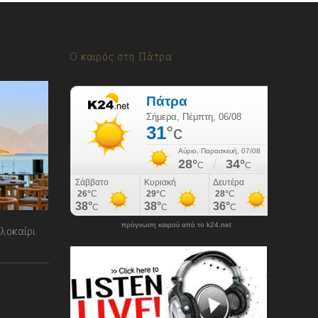
Ο καιρός στη Πάτρα
πρόγνωση καιρού από το k24.net
λοκαίρι