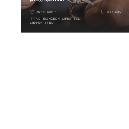
06 ΑΥΓ 2026
0 ΣΧΌΛΙΑ
ΤΊΤΛΟΙ ΕΙΔΉΣΕΩΝ
,
LIFESTYLE
,
ΔΙΕΘΝΉ
,
ΥΓΕΊΑ