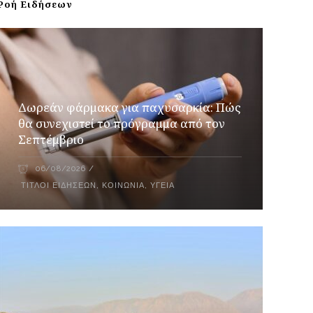
Ροή Ειδήσεων
Δωρεάν φάρμακα για παχυσαρκία: Πώς
θα συνεχιστεί το πρόγραμμα από τον
Σεπτέμβριο
06/08/2026
ΤΊΤΛΟΙ ΕΙΔΉΣΕΩΝ
,
ΚΟΙΝΩΝΊΑ
,
ΥΓΕΊΑ