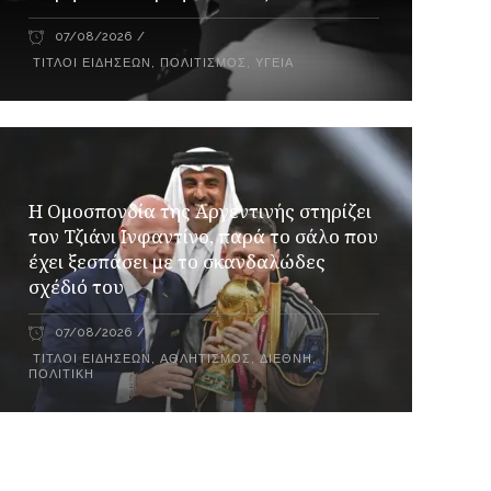
07/08/2026
ΤΊΤΛΟΙ ΕΙΔΉΣΕΩΝ
,
ΠΟΛΙΤΙΣΜΌΣ
,
ΥΓΕΊΑ
Η Ομοσπονδία της Αργεντινής στηρίζει
τον Τζιάνι Ινφαντίνο, παρά το σάλο που
έχει ξεσπάσει με το σκανδαλώδες
σχέδιό του
07/08/2026
ΤΊΤΛΟΙ ΕΙΔΉΣΕΩΝ
,
ΑΘΛΗΤΙΣΜΌΣ
,
ΔΙΕΘΝΉ
,
ΠΟΛΙΤΙΚΉ