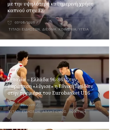
με την υψηλότερη καθημερινή χρήση
καπνού στην ΕΕ
07/08/2026
ΤΊΤΛΟΙ ΕΙΔΉΣΕΩΝ
,
ΔΙΕΘΝΉ
,
ΚΟΙΝΩΝΊΑ
,
ΥΓΕΊΑ
Ισπανία – Ελλάδα 96-86: Στην
παράταση «λύγισε» η Εθνική Παίδων
στην πρεμιέρα του Eurobasket U16
07/08/2026
ΤΊΤΛΟΙ ΕΙΔΉΣΕΩΝ
,
ΑΘΛΗΤΙΣΜΌΣ
,
ΠΟΛΙΤΙΚΉ