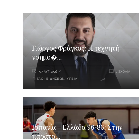
Γιώργος Φράγκος: Η τεχνητή
νοημο�...
07 ΑΥΓ 2026
0 ΣΧΌΛΙΑ
ΤΊΤΛΟΙ ΕΙΔΉΣΕΩΝ
,
ΥΓΕΊΑ
Ισπανία – Ελλάδα 96-86: Στην
παράτα...