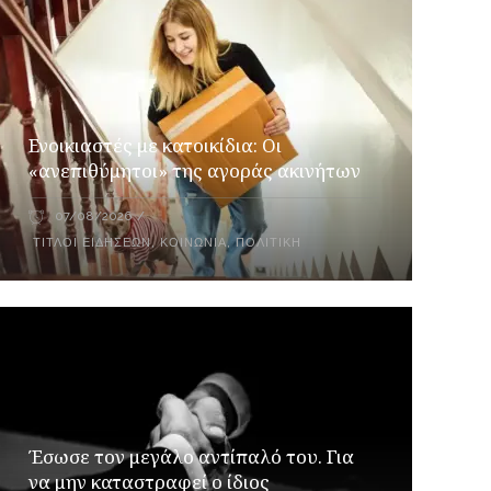
Ενοικιαστές με κατοικίδια: Οι
«ανεπιθύμητοι» της αγοράς ακινήτων
07/08/2026
ΤΊΤΛΟΙ ΕΙΔΉΣΕΩΝ
,
ΚΟΙΝΩΝΊΑ
,
ΠΟΛΙΤΙΚΉ
Έσωσε τον μεγάλο αντίπαλό του. Για
να μην καταστραφεί ο ίδιος