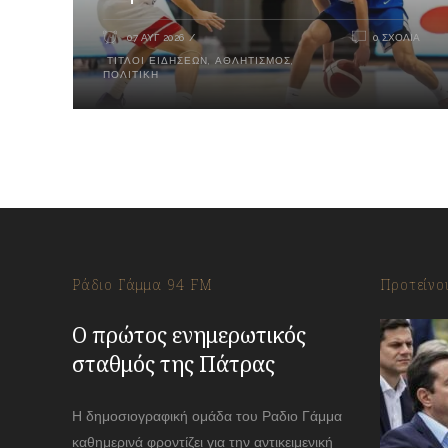
07 ΑΥΓ 2026
0 ΣΧΌΛΙΑ
ΤΊΤΛΟΙ ΕΙΔΉΣΕΩΝ
,
ΑΘΛΗΤΙΣΜΌΣ
,
ΠΟΛΙΤΙΚΉ
Ράδιο Γάμμα 94 FM
Προτείνο
Ο πρώτος ενημερωτικός
σταθμός της Πάτρας
Η δημοσιογραφική ομάδα του Ραδιο Γάμμα
καθημερινά φροντίζει για την αντικειμενική