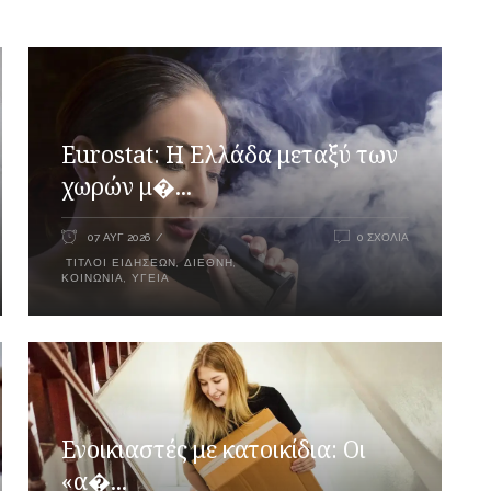
Eurostat: Η Ελλάδα μεταξύ των
χωρών μ�...
07 ΑΥΓ 2026
0 ΣΧΌΛΙΑ
ΤΊΤΛΟΙ ΕΙΔΉΣΕΩΝ
,
ΔΙΕΘΝΉ
,
ΚΟΙΝΩΝΊΑ
,
ΥΓΕΊΑ
Ενοικιαστές με κατοικίδια: Οι
«α�...