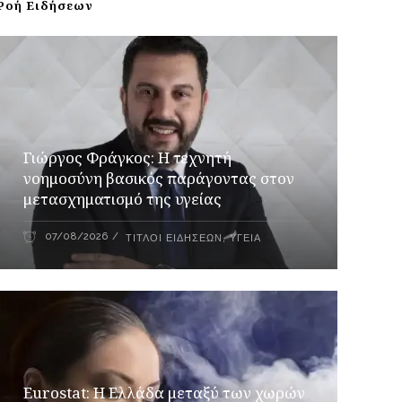
Ροή Ειδήσεων
Γιώργος Φράγκος: Η τεχνητή
νοημοσύνη βασικός παράγοντας στον
μετασχηματισμό της υγείας
07/08/2026
ΤΊΤΛΟΙ ΕΙΔΉΣΕΩΝ
,
ΥΓΕΊΑ
Eurostat: Η Ελλάδα μεταξύ των χωρών