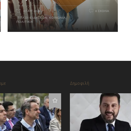
07 ΑΥΓ 2026
0 ΣΧΌΛΙΑ
ΤΊΤΛΟΙ ΕΙΔΉΣΕΩΝ
,
ΚΟΙΝΩΝΊΑ
,
ΠΟΛΙΤΙΚΉ
υμε
Δημοφιλή