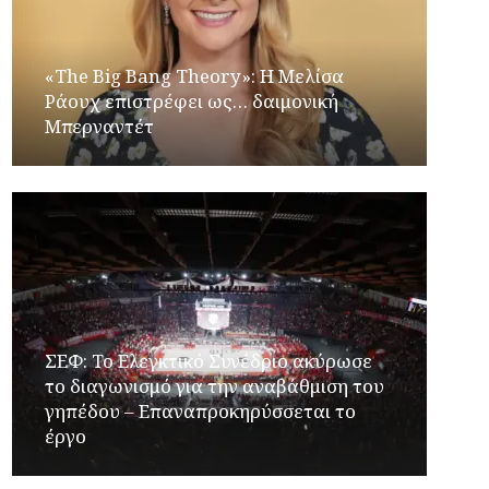
«The Big Bang Theory»: Η Μελίσα
Ράουχ επιστρέφει ως… δαιμονική
Μπερναντέτ
ΣΕΦ: Το Ελεγκτικό Συνέδριο ακύρωσε
το διαγωνισμό για την αναβάθμιση του
γηπέδου – Επαναπροκηρύσσεται το
έργο