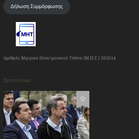
Δήλωση Συμμόρφωσης
Αριθμός Μητρώο Ηλεκτρονικού Τύπου (Μ.Η.Τ.) 262014
Προτείνουμε