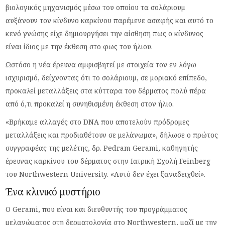
βιολογικός μηχανισμός μέσω του οποίου τα σολάριουμ
αυξάνουν τον κίνδυνο καρκίνου παρέμενε ασαφής και αυτό το
κενό γνώσης είχε δημιουργήσει την αίσθηση πως ο κίνδυνος
είναι ίδιος με την έκθεση στο φως του ήλιου.
Ωστόσο η νέα έρευνα αμφισβητεί με στοιχεία τον εν λόγω
ισχυρισμό, δείχνοντας ότι το σολάριουμ, σε μοριακό επίπεδο,
προκαλεί μεταλλάξεις στα κύτταρα του δέρματος πολύ πέρα
από ό,τι προκαλεί η συνηθισμένη έκθεση στον ήλιο.
«Βρήκαμε αλλαγές στο DNA που αποτελούν πρόδρομες
μεταλλάξεις και προδιαθέτουν σε μελάνωμα», δήλωσε ο πρώτος
συγγραφέας της μελέτης, δρ. Pedram Gerami, καθηγητής
έρευνας καρκίνου του δέρματος στην Ιατρική Σχολή Feinberg
του Northwestern University. «Αυτό δεν έχει ξαναδειχθεί».
Ένα κλινικό μυστήριο
Ο Gerami, που είναι και διευθυντής του προγράμματος
μελανώματος στη δερματολογία στο Northwestern, μαζί με την