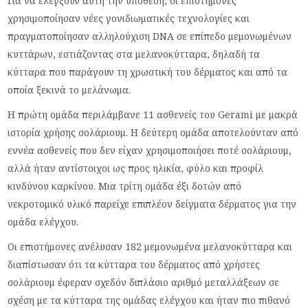
Για να ελέγξουν αυτή την υπόθεση, οι επιστήμονες
χρησιμοποίησαν νέες γονιδιωματικές τεχνολογίες και
πραγματοποίησαν αλληλούχιση DNA σε επίπεδο μεμονωμένων
κυττάρων, εστιάζοντας στα μελανοκύτταρα, δηλαδή τα
κύτταρα που παράγουν τη χρωστική του δέρματος και από τα
οποία ξεκινά το μελάνωμα.
Η πρώτη ομάδα περιλάμβανε 11 ασθενείς του Gerami με μακρά
ιστορία χρήσης σολάριουμ. Η δεύτερη ομάδα αποτελούνταν από
εννέα ασθενείς που δεν είχαν χρησιμοποιήσει ποτέ σολάριουμ,
αλλά ήταν αντίστοιχοι ως προς ηλικία, φύλο και προφίλ
κινδύνου καρκίνου. Μια τρίτη ομάδα έξι δοτών από
νεκροτομικό υλικό παρείχε επιπλέον δείγματα δέρματος για την
ομάδα ελέγχου.
Οι επιστήμονες ανέλυσαν 182 μεμονωμένα μελανοκύτταρα και
διαπίστωσαν ότι τα κύτταρα του δέρματος από χρήστες
σολάριουμ έφεραν σχεδόν διπλάσιο αριθμό μεταλλάξεων σε
σχέση με τα κύτταρα της ομάδας ελέγχου και ήταν πιο πιθανό