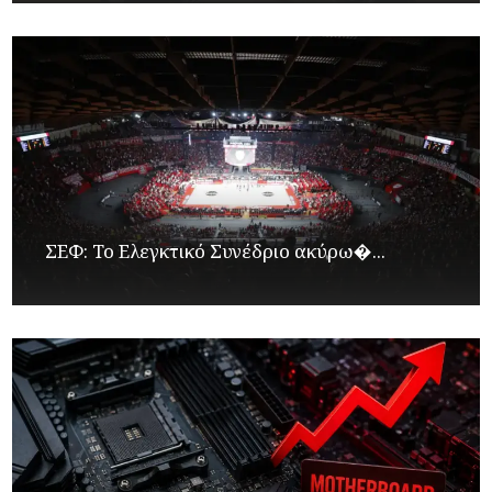
ΣΕΦ: Το Ελεγκτικό Συνέδριο ακύρω�...