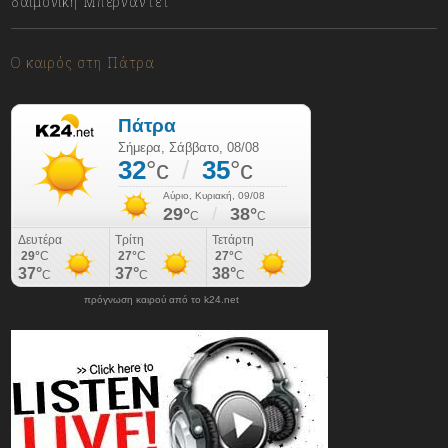
δαιμονική Μπερναντέτ
08/08/2026
Ο καιρός στη Πάτρα
πρόγνωση καιρού από το k24.net