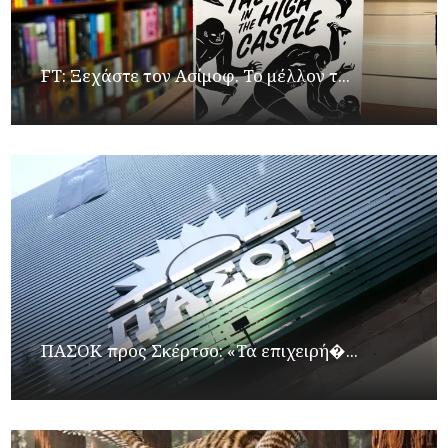
FT: Ξεχάστε τον Ασίμοφ. Το μέλλον τ...
ΠΑΣΟΚ προς Σκέρτσο: «Τα επιχειρή�...