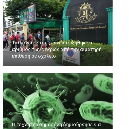
Ταϊλάνδη: Στους εννέα αυξήθηκε ο
αριθμός των νεκρών από την αιματηρή
επίθεση σε σχολείο
Η τεχνητή νοημοσύνη δημιούργησε για