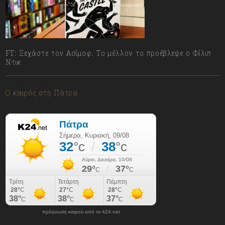
FT: Ξεχάστε τον Ασίμοφ. Το μέλλον το προέβλεψε ο Φίλιπ
Ντικ
09/08/2026
Ο καιρός στη Πάτρα
πρόγνωση καιρού από το k24.net