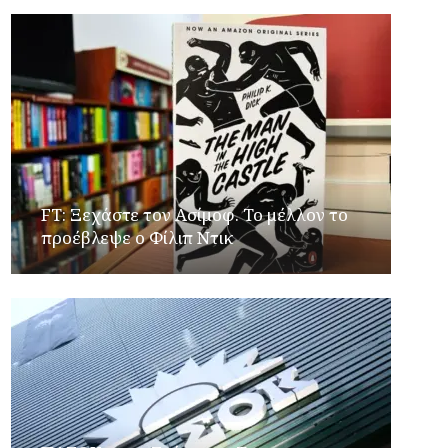
FT: Ξεχάστε τον Ασίμοφ. Το μέλλον το
προέβλεψε ο Φίλιπ Ντικ