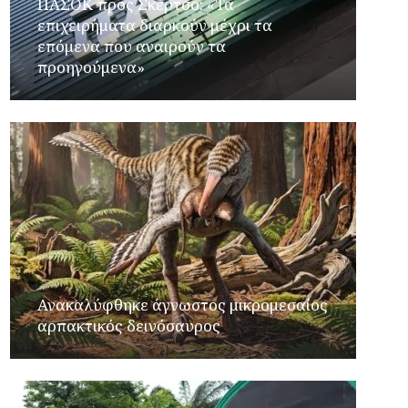
ΠΑΣΟΚ προς Σκέρτσο: «Τα
επιχειρήματα διαρκούν μέχρι τα
επόμενα που αναιρούν τα
προηγούμενα»
Ανακαλύφθηκε άγνωστος μικρομεσαίος
αρπακτικός δεινόσαυρος