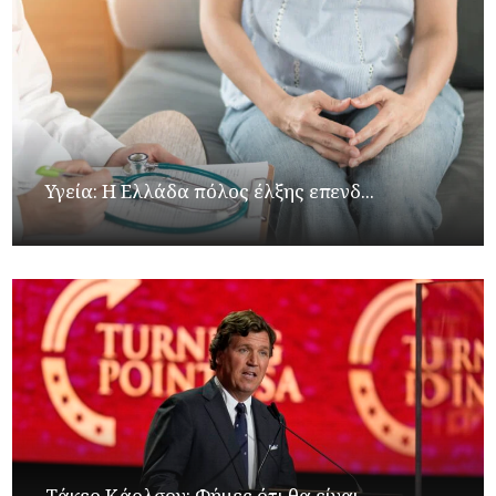
Υγεία: Η Ελλάδα πόλος έλξης επενδ...
Τάκερ Κάρλσον: Φήμες ότι θα είναι...