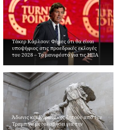
Τάκερ Κάρλσον: Φήμες ότι θα είναι
υποψήφιος στις προεδρικές εκλογές
του 2028 – Το μανιφέστο για τις ΗΠΑ
Άδωνις και Κυρανάκης ζητούν από τον
Τραμπ να μεσολαβήσει για την