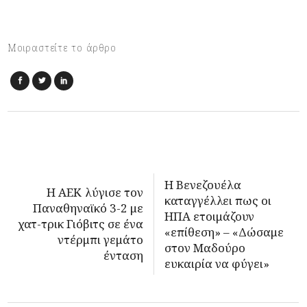
Μοιραστείτε το άρθρο
Η Βενεζουέλα
Η ΑΕΚ λύγισε τον
καταγγέλλει πως οι
Παναθηναϊκό 3-2 με
ΗΠΑ ετοιμάζουν
χατ-τρικ Γιόβιτς σε ένα
«επίθεση» – «Δώσαμε
ντέρμπι γεμάτο
στον Μαδούρο
ένταση
ευκαιρία να φύγει»