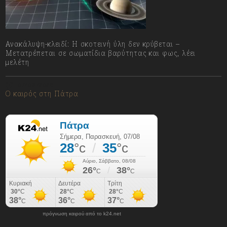
Ανακάλυψη-κλειδί: Η σκοτεινή ύλη δεν κρύβεται –
Μετατρέπεται σε σωματίδια βαρύτητας και φως, λέει
μελέτη
07/08/2026
Ο καιρός στη Πάτρα
πρόγνωση καιρού από το k24.net