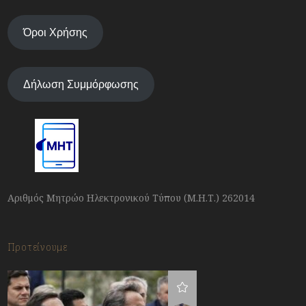
Όροι Χρήσης
Δήλωση Συμμόρφωσης
Αριθμός Μητρώο Ηλεκτρονικού Τύπου (Μ.Η.Τ.) 262014
Προτείνουμε