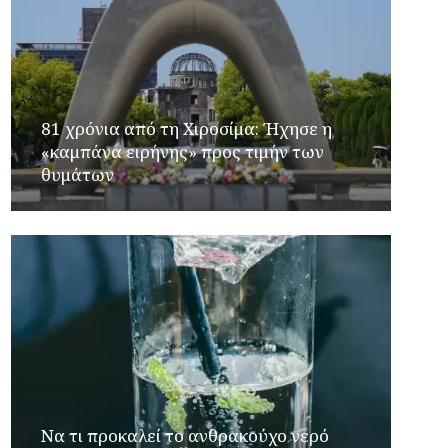
81 χρόνια από τη Χιροσίμα: Ήχησε η
«καμπάνα ειρήνης» προς τιμήν των
θυμάτων
Να τι προκαλεί το ανθρακούχο νερό