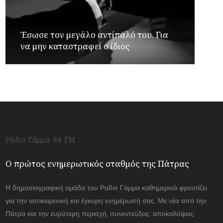
Έσωσε τον μεγάλο αντίπαλό του. Για
να μην καταστραφεί ο ίδιος
Ράδιο Γάμμα 94 FM
Ο πρώτος ενημερωτικός σταθμός της Πάτρας
Η δημοσιογραφική ομάδα του Ραδιο Γάμμα καθημερινά φροντίζει
για την αντικειμενική και έγκυρη ενημέρωσή σας. Με νέα από την
Πάτρα και την ευρύτερη περιοχή, συνεντεύξεις, αποκαλύψεις.