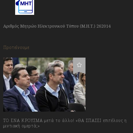
Αριθμός Μητρώο Ηλεκτρονικού Τύπου (Μ.Η.Τ.) 262014
Προτείνουμε
ΤΟ ΕΝΑ ΚΡΟΥΣΜΑ μετά το άλλο! «ΘΑ ΣΠΑΣΕΙ επιτέλους η
μιντιακή ομερτά;»