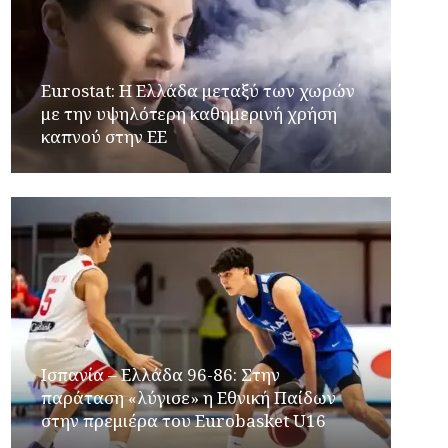
Eurostat: Η Ελλάδα μεταξύ των χωρών
με την υψηλότερη καθημερινή χρήση
καπνού στην ΕΕ
Ισπανία – Ελλάδα 96-86: Στην
παράταση «λύγισε» η Εθνική Παίδων
στην πρεμιέρα του Eurobasket U16