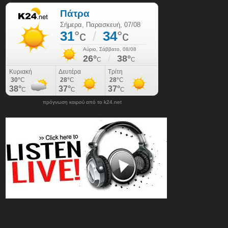
πρόγνωση καιρού από το k24.net