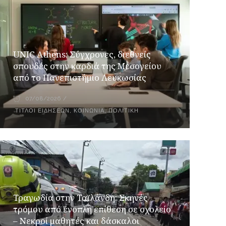
UNIC Athens: Σύγχρονες, διεθνείς
σπουδές στην καρδιά της Μεσογείου
από το Πανεπιστήμιο Λευκωσίας
07/08/2026
ΤΊΤΛΟΙ ΕΙΔΉΣΕΩΝ
,
ΚΟΙΝΩΝΊΑ
,
ΠΟΛΙΤΙΚΉ
Τραγωδία στην Ταϊλάνδη: Σκηνές
τρόμου από ένοπλη επίθεση σε σχολείο
– Νεκροί μαθητές και δάσκαλοι