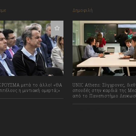
υμε
Δημοφιλή
ΡΟΥΣΜΑ μετά το άλλο! «ΘΑ
UNIC Athens: Σύγχρονες, διεθ
ιτέλους η μιντιακή ομερτά;»
σπουδές στην καρδιά της Με
από το Πανεπιστήμιο Λευκωσ
023
07/08/2026