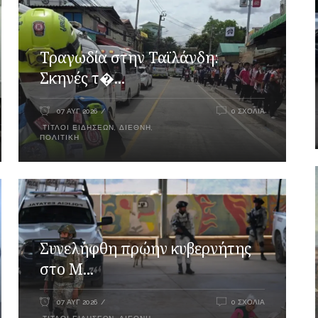
Τραγωδία στην Ταϊλάνδη:
Σκηνές τ�...
07 ΑΥΓ 2026
0 ΣΧΌΛΙΑ
ΤΊΤΛΟΙ ΕΙΔΉΣΕΩΝ
,
ΔΙΕΘΝΉ
,
ΠΟΛΙΤΙΚΉ
Συνελήφθη πρώην κυβερνήτης
στο Μ...
07 ΑΥΓ 2026
0 ΣΧΌΛΙΑ