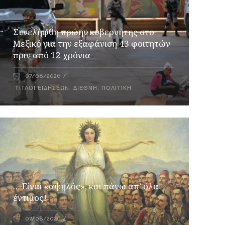
Συνελήφθη πρώην κυβερνήτης στο
Μεξικό για την εξαφάνιση 43 φοιτητών
πριν από 12 χρόνια
07/08/2026
ΤΊΤΛΟΙ ΕΙΔΉΣΕΩΝ
,
ΔΙΕΘΝΉ
,
ΠΟΛΙΤΙΚΉ
… Είναι «αψηλός», και πάνω απ’ όλα
έντιμος!
07/08/2026