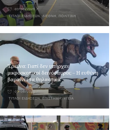
07/08/2026
ΤΊΤΛΟΙ ΕΙΔΉΣΕΩΝ
,
ΔΙΕΘΝΉ
,
ΠΟΛΙΤΙΚΉ
Έρευνα: Γιατί δεν υπήρχαν
μικροσκοπικοί δεινόσαυροι; – Η ευθύνη
βαραίνει τα θηλαστικά
07/08/2026
ΤΊΤΛΟΙ ΕΙΔΉΣΕΩΝ
,
ΕΠΙΣΤΉΜΗ
,
ΥΓΕΊΑ