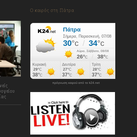
Ο καιρός στη Πάτρα
πρόγνωση καιρού από το k24.net
νείς
σογείου
ίας