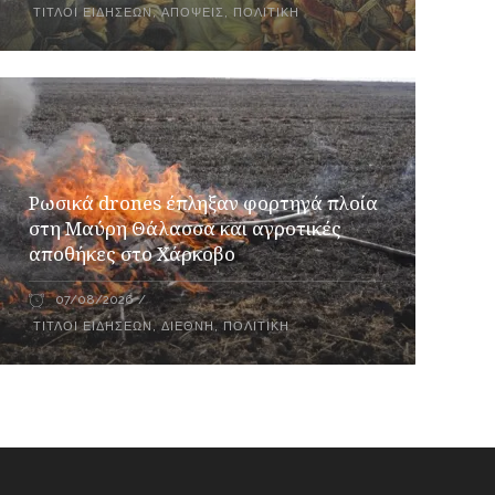
ΤΊΤΛΟΙ ΕΙΔΉΣΕΩΝ
,
ΑΠΌΨΕΙΣ
,
ΠΟΛΙΤΙΚΉ
Ρωσικά drones έπληξαν φορτηγά πλοία
στη Μαύρη Θάλασσα και αγροτικές
αποθήκες στο Χάρκοβο
07/08/2026
ΤΊΤΛΟΙ ΕΙΔΉΣΕΩΝ
,
ΔΙΕΘΝΉ
,
ΠΟΛΙΤΙΚΉ