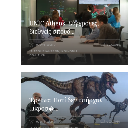
UNIC Athens: Σύγχρονες,
διεθνείς σπουδ...
07 ΑΥΓ 2026
0 ΣΧΌΛΙΑ
ΤΊΤΛΟΙ ΕΙΔΉΣΕΩΝ
,
ΚΟΙΝΩΝΊΑ
,
ΠΟΛΙΤΙΚΉ
Έρευνα: Γιατί δεν υπήρχαν
μικροσ�...
07 ΑΥΓ 2026
0 ΣΧΌΛΙΑ