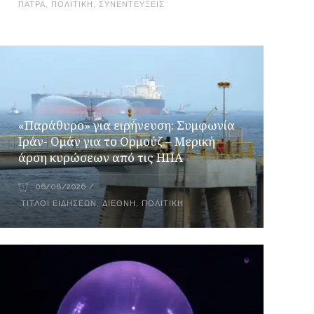
ΠΆΤΡΑ
,
ΠΟΛΙΤΙΚΉ
,
ΣΥΝΕΝΤΕΎΞΕΙΣ
«Παράθυρο» για ειρήνευση: Συμφωνία
Ιράν- Ομάν για το Ορμούζ – Μερική
άρση κυρώσεων από τις ΗΠΑ
06/08/2026
ΤΊΤΛΟΙ ΕΙΔΉΣΕΩΝ
,
ΔΙΕΘΝΉ
,
ΠΟΛΙΤΙΚΉ