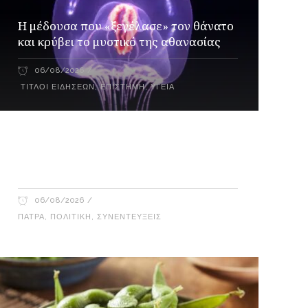
Η μέδουσα που «ξεγέλασε» τον θάνατο
και κρύβει το μυστικό της αθανασίας
06/08/2026
ΤΊΤΛΟΙ ΕΙΔΉΣΕΩΝ
,
ΕΠΙΣΤΉΜΗ
,
ΥΓΕΊΑ
Γιώργος Καρβουνιάρης – Δημήτρης
Παλούμπης στο Ράδιο Γάμμα 94FM
06/08/2026
ΠΆΤΡΑ
,
ΠΟΛΙΤΙΚΉ
,
ΣΥΝΕΝΤΕΎΞΕΙΣ