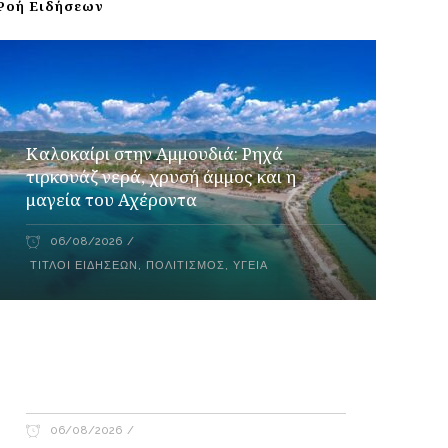
Ροή Ειδήσεων
Καλοκαίρι στην Αμμουδιά: Ρηχά
τιρκουάζ νερά, χρυσή άμμος και η
μαγεία του Αχέροντα
06/08/2026
ΤΊΤΛΟΙ ΕΙΔΉΣΕΩΝ
,
ΠΟΛΙΤΙΣΜΌΣ
,
ΥΓΕΊΑ
Έφη Τσιμάρα – Γιώργος Λακόπουλος
στο Ράδιο Γάμμα 94FM
06/08/2026