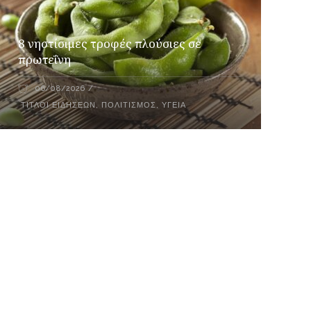
8 νηστίσιμες τροφές πλούσιες σε
πρωτεΐνη
06/08/2026
ΤΊΤΛΟΙ ΕΙΔΉΣΕΩΝ
,
ΠΟΛΙΤΙΣΜΌΣ
,
ΥΓΕΊΑ