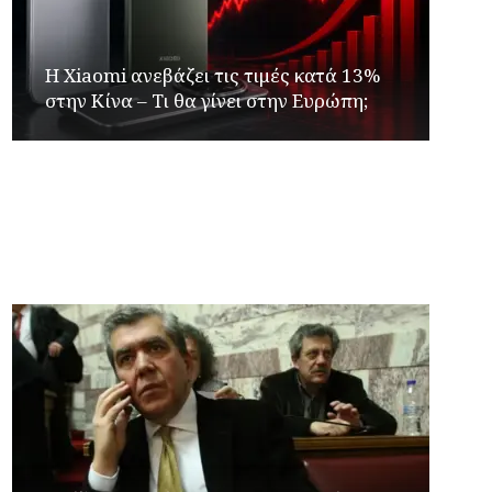
Η Xiaomi ανεβάζει τις τιμές κατά 13%
στην Κίνα – Τι θα γίνει στην Ευρώπη;
Γιώργος Καρβουνιάρης – Γρηγόρης
Αλεξόπουλος στο Ράδιο Γάμμα 94FM