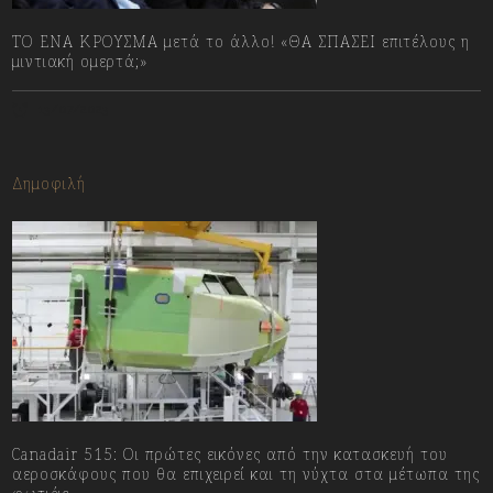
ΤΟ ΕΝΑ ΚΡΟΥΣΜΑ μετά το άλλο! «ΘΑ ΣΠΑΣΕΙ επιτέλους η
μιντιακή ομερτά;»
13/07/2023
Δημοφιλή
Canadair 515: Οι πρώτες εικόνες από την κατασκευή του
αεροσκάφους που θα επιχειρεί και τη νύχτα στα μέτωπα της