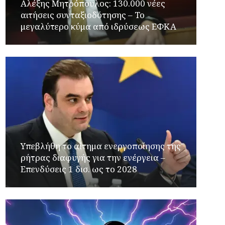
Αλέξης Μητρόπουλος: 130.000 νέες
αιτήσεις συνταξιοδότησης – Το
μεγαλύτερο κύμα από ιδρύσεως ΕΦΚΑ
Υπεβλήθη το αίτημα ενεργοποίησης της
ρήτρας διαφυγής για την ενέργεια –
Επενδύσεις 1 δισ. ως το 2028