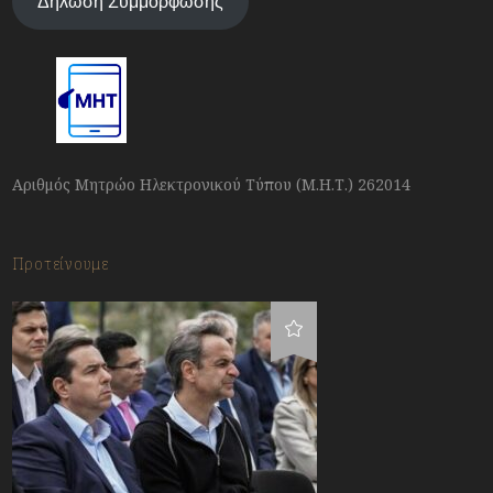
Δήλωση Συμμόρφωσης
Αριθμός Μητρώο Ηλεκτρονικού Τύπου (Μ.Η.Τ.) 262014
Προτείνουμε