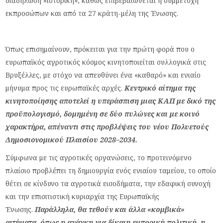
διαδήλωση «ιστορική», καθώς επιβεβαιώνεται η συμμετοχή
εκπροσώπων και από τα 27 κράτη-μέλη της Ένωσης.
Όπως επισημαίνουν, πρόκειται για την πρώτη φορά που ο
ευρωπαϊκός αγροτικός κόσμος κινητοποιείται συλλογικά στις
Βρυξέλλες, με στόχο να απευθύνει ένα «καθαρό» και ενιαίο
μήνυμα προς τις ευρωπαϊκές αρχές.
Κεντρικό αίτημα της
κινητοποίησης αποτελεί η υπεράσπιση μιας ΚΑΠ με δικό της
προϋπολογισμό, δομημένη σε δύο πυλώνες και με κοινό
χαρακτήρα, απέναντι στις προβλέψεις του νέου Πολυετούς
Δημοσιονομικού Πλαισίου 2028–2034.
Σύμφωνα με τις αγροτικές οργανώσεις, το προτεινόμενο
πλαίσιο προβλέπει τη δημιουργία ενός ενιαίου ταμείου, το οποίο
θέτει σε κίνδυνο τα αγροτικά εισοδήματα, την εδαφική συνοχή
και την επισιτιστική κυριαρχία της Ευρωπαϊκής
Ένωσης.
Παράλληλα, θα τεθούν και άλλα «κομβικά»
αιτήματα, όπως η ανάγκη για δίκαιη εμπορική πολιτική, η