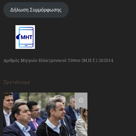
Δήλωση Συμμόρφωσης
Αριθμός Μητρώο Ηλεκτρονικού Τύπου (Μ.Η.Τ.) 262014
Προτείνουμε