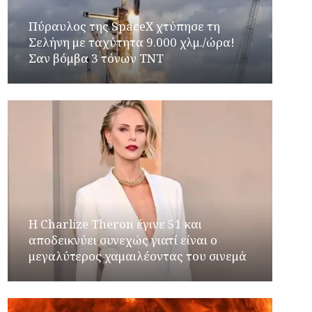
Πύραυλος της SpaceX χτύπησε τη
Σελήνη με ταχύτητα 9.000 χλμ./ώρα!
Σαν βόμβα 3 τόνων TNT
Η Charlize Theron έγινε 51 και
αποδεικνύει συνεχώς γιατί είναι ο
μεγαλύτερος χαμαιλέοντας του σινεμά