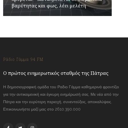
βαρύτητας και φως, λέει μελέτη
Ράδιο Γάμμα 94 FM
Ο πρώτος ενημερωτικός σταθμός της Πάτρας
Η δημοσιογραφική ομάδα του Ραδιο Γάμμα καθημερινά φροντίζει
για την αντικειμενική και έγκυρη ενημέρωσή σας. Με νέα από την
Πάτρα και την ευρύτερη περιοχή, συνεντεύξεις, αποκαλύψεις.
Επικοινωνήστε μαζί μας στο 2610.390.000