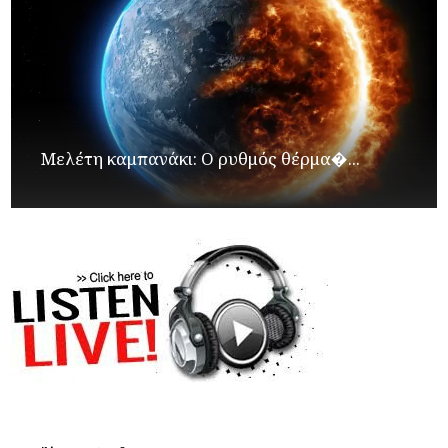
Μελέτη καμπανάκι: Ο ρυθμός θέρμα�...