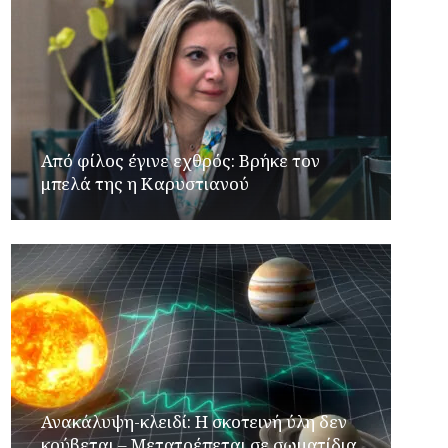
Από φίλος έγινε εχθρός: Βρήκε τον
μπελά της η Καρυστιανού
Ανακάλυψη-κλειδί: Η σκοτεινή ύλη δεν
κρύβεται – Μετατρέπεται σε σωματίδια