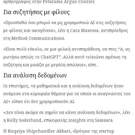
αρθρογράφος στην Petaluma Argus-Courier.
Για συζητήσεις με φίλους
«Προσπαθώ όσο μπορώ να μη χρησιμοποιώ AI στις συζητήσεις
με φίλους και οικογένεια», λέει η Cara Masessa, αντιπρόεδρος
στη Method Communications.
«Είναι πολύ εύκολο, σε μια φιλική αντιπαράθεση, να πεις “Α, ας
ρωτήσω απλώς το ChatGPT”. Αλλά αυτό τελειώνει αμέσως τη
συζήτηση και μοιάζει με μεγάλη απώλεια», είπε.
Για ανάλυση δεδομένων
Οι επιστήμες, τα μαθηματικά και η ανάλυση δεδομένων ήταν
ανάμεσα στα κορυφαία θέματα για τα οποία οι αναγνώστες του
AI+ είπαν ότι δεν χρησιμοποιούν AI.
«Δεν είναι ακόμα σε σημείο να κάνει ανάλυση δεδομένων», λέει
η Kelly Soderlund, επικεφαλής insights στη Samsara.
Η Ruqaiya Shipchandler Akbari, ιδρύτρια της startup