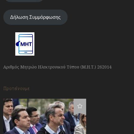
Δήλωση Συμμόρφωσης
Αριθμός Μητρώο Ηλεκτρονικού Τύπου (Μ.Η.Τ.) 262014
Προτείνουμε