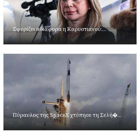
Σφυρίζει αδιάφορα η Καρυστιανού:...
Πύραυλος της SpaceX χτύπησε τη Σελή�...