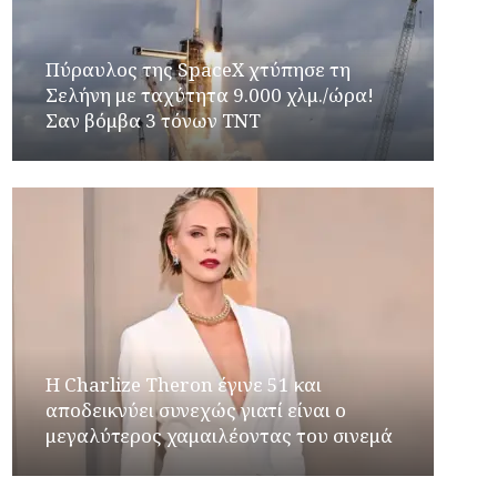
Πύραυλος της SpaceX χτύπησε τη
Σελήνη με ταχύτητα 9.000 χλμ./ώρα!
Σαν βόμβα 3 τόνων TNT
Η Charlize Theron έγινε 51 και
αποδεικνύει συνεχώς γιατί είναι ο
μεγαλύτερος χαμαιλέοντας του σινεμά