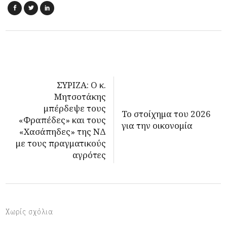
ΣΥΡΙΖΑ: Ο κ.
Μητσοτάκης
μπέρδεψε τους
To στοίχημα του 2026
«Φραπέδες» και τους
για την οικονομία
«Χασάπηδες» της ΝΔ
με τους πραγματικούς
αγρότες
Χωρίς σχόλια