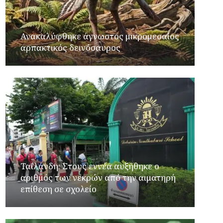
Ανακαλύφθηκε άγνωστος μικρομεσαίος
αρπακτικός δεινόσαυρος
Ταϊλάνδη: Στους εννέα αυξήθηκε ο
αριθμός των νεκρών από την αιματηρή
επίθεση σε σχολείο