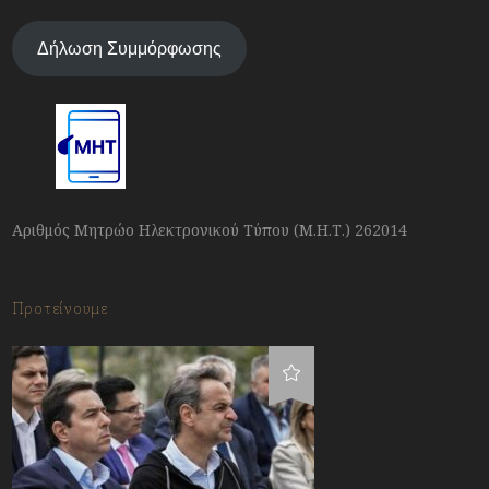
Δήλωση Συμμόρφωσης
Αριθμός Μητρώο Ηλεκτρονικού Τύπου (Μ.Η.Τ.) 262014
Προτείνουμε