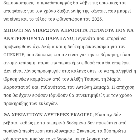
δημοσκοπήσεις, ο πρωθυπουργός θα λάβει τις οριστικές του
αποφάσεις για τον χρόνο διεξαγωγής της κάλπης, που μπορεί
να είναι και το τέλος του φθινοπώρου του 2026.
ΜΠΟΡΕΙ ΝΑ ΥΠΑΡΞΟΥΝ ΑΠΡΟΟΠΤΑ ΓΕΓΟΝΟΤΑ ΠΟΥ ΝΑ
ΑΝΑΤΡΕΨΟΥΝ ΤΑ ΠΑΡΑΠΑΝΩ;
Γεγονότα που μπορεί να
προβλεφθούν όχι. Ακόμα και η δεύτερη δικογραφία για τον
ΟΠΕΚΕΠΕ, όσο δύσκολη και αν είναι για την κυβέρνηση, είναι
αντιμετωπίσιμη, παρά την περαιτέρω φθορά που θα επιφέρει.
Δεν είναι λόγος προσφυγής στις κάλπες ούτε το να προληφθεί η
ίδρυση νέων κομμάτων από τον Αλέξη Τσίπρα, τη Μαρία
Καρυστιανού και, πιθανότατα, τον Αντώνη Σαμαρά. Η απήχηση
που θα έχουν εφόσον ιδρυθούν θα συνεκτιμηθεί για τον χρόνο
προκήρυξης των εκλογών.
ΘΑ ΧΡΕΙΑΣΤΟΥΝ ΔΕΥΤΕΡΕΣ ΕΚΛΟΓΕΣ;
Είναι σχεδόν
βέβαιο, καθώς με τα σημερινά δεδομένα δεν προκύπτει από
πουθενά περίπτωση αυτοδυναμίας. Συνεπώς, τα δύο πρώτα
κόμματα και κυρίως το κυβερνών, με τη λογική των