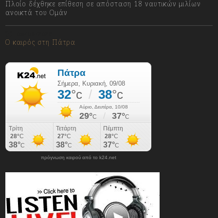
Πλοίο δέχθηκε επίθεση σε απόσταση 18 ναυτικών μιλίων
ανοικτά του Ομάν
09/08/2026
Ο καιρός στη Πάτρα
πρόγνωση καιρού από το k24.net