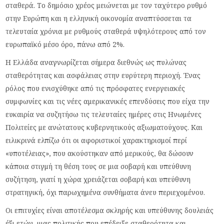
σταθερά. Το δημόσιο χρέος μειώνεται με τον ταχύτερο ρυθμό
στην Ευρώπη και η ελληνική οικονομία αναπτύσσεται τα
τελευταία χρόνια με ρυθμούς σταθερά υψηλότερους από τον
ευρωπαϊκό μέσο όρο, πάνω από 2%.
Η Ελλάδα αναγνωρίζεται σήμερα διεθνώς ως πυλώνας
σταθερότητας και ασφάλειας στην ευρύτερη περιοχή. Ένας
ρόλος που ενισχύθηκε από τις πρόσφατες ενεργειακές
συμφωνίες και τις νέες αμερικανικές επενδύσεις που είχα την
ευκαιρία να συζητήσω τις τελευταίες ημέρες στις Ηνωμένες
Πολιτείες με ανώτατους κυβερνητικούς αξιωματούχους. Και
ειλικρινά ελπίζω ότι οι αφοριστικοί χαρακτηρισμοί περί
«υποτέλειας», που ακούστηκαν από μερικούς, θα δώσουν
κάποια στιγμή τη θέση τους σε μια σοβαρή και υπεύθυνη
συζήτηση, γιατί η χώρα χρειάζεται σοβαρή και υπεύθυνη
στρατηγική, όχι παρωχημένα συνθήματα άνευ περιεχομένου.
Οι επιτυχίες είναι αποτέλεσμα σκληρής και υπεύθυνης δουλειάς
έξι ετών, μιας πολιτικής που επέδειξε σταθερότητα και