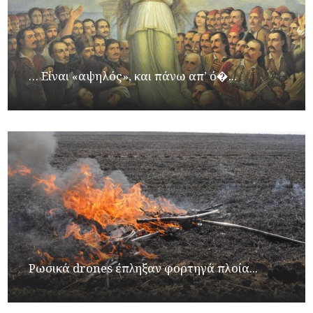
… Είναι «αψηλός», και πάνω απ’ ό�...
Ρωσικά drones έπληξαν φορτηγά πλοία...