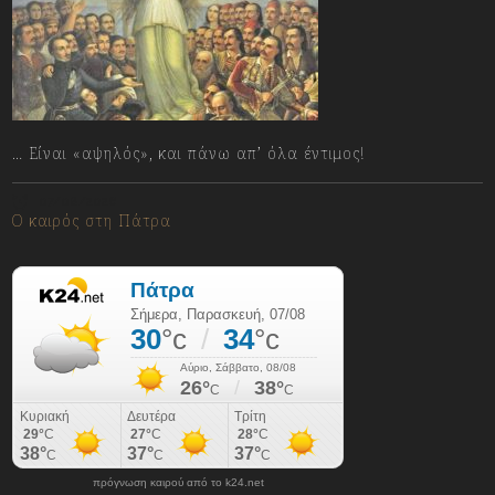
… Είναι «αψηλός», και πάνω απ’ όλα έντιμος!
07/08/2026
Ο καιρός στη Πάτρα
πρόγνωση καιρού από το k24.net