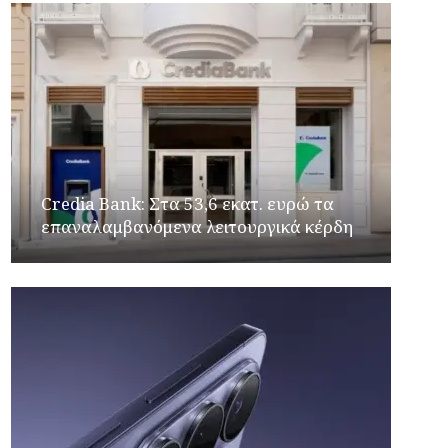
Credia Bank: Στα 53,6 εκατ. ευρώ τα
επαναλαμβανόμενα λειτουργικά κέρδη