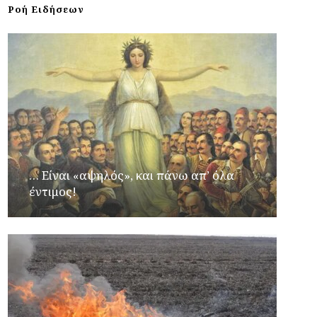
Ροή Ειδήσεων
… Είναι «αψηλός», και πάνω απ’ όλα
έντιμος!