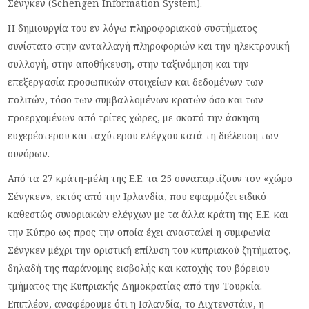
Σένγκεν (Schengen Information System).
Η δημιουργία του εν λόγω πληροφοριακού συστήματος
συνίστατο στην ανταλλαγή πληροφοριών και την ηλεκτρονική
συλλογή, στην αποθήκευση, στην ταξινόμηση και την
επεξεργασία προσωπικών στοιχείων και δεδομένων των
πολιτών, τόσο των συμβαλλομένων κρατών όσο και των
προερχομένων από τρίτες χώρες, με σκοπό την άσκηση
ευχερέστερου και ταχύτερου ελέγχου κατά τη διέλευση των
συνόρων.
Από τα 27 κράτη-μέλη της Ε.Ε. τα 25 συναπαρτίζουν τον «χώρο
Σένγκεν», εκτός από την Ιρλανδία, που εφαρμόζει ειδικό
καθεστώς συνοριακών ελέγχων με τα άλλα κράτη της Ε.Ε. και
την Κύπρο ως προς την οποία έχει ανασταλεί η συμφωνία
Σένγκεν μέχρι την οριστική επίλυση του κυπριακού ζητήματος,
δηλαδή της παράνομης εισβολής και κατοχής του βόρειου
τμήματος της Κυπριακής Δημοκρατίας από την Τουρκία.
Επιπλέον, αναφέρουμε ότι η Ισλανδία, το Λιχτενστάιν, η