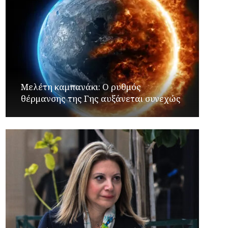
Μελέτη καμπανάκι: Ο ρυθμός
θέρμανσης της Γης αυξάνεται συνεχώς