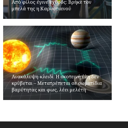
Από φίλος έγινε εχθρός: Βρήκε τον
μπελά της η Καρυστιανού
Ανακάλυψη-κλειδί: Η σκοτεινή ύλη δεν
κρύβεται – Μετατρέπεται σε σωματίδια
βαρύτητας και φως, λέει μελέτη