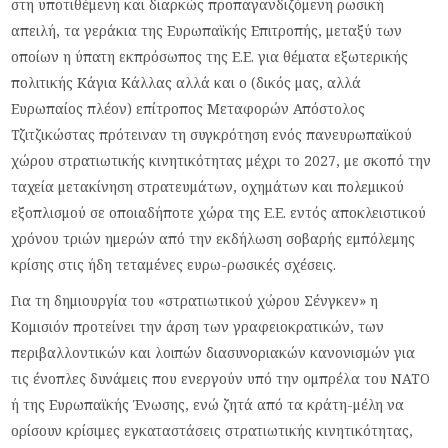
στη υποτιθέμενη και διαρκώς προπαγανδιζόμενη ρωσική
απειλή, τα γεράκια της Ευρωπαϊκής Επιτροπής, μεταξύ των
οποίων η ύπατη εκπρόσωπος της Ε.Ε. για θέματα εξωτερικής
πολιτικής Κάγια Κάλλας αλλά και ο (δικός μας, αλλά
Ευρωπαίος πλέον) επίτροπος Μεταφορών Απόστολος
Τζιτζικώστας πρότειναν τη συγκρότηση ενός πανευρωπαϊκού
χώρου στρατιωτικής κινητικότητας μέχρι το 2027, με σκοπό την
ταχεία μετακίνηση στρατευμάτων, οχημάτων και πολεμικού
εξοπλισμού σε οποιαδήποτε χώρα της Ε.Ε. εντός αποκλειστικού
χρόνου τριών ημερών από την εκδήλωση σοβαρής εμπόλεμης
κρίσης στις ήδη τεταμένες ευρω-ρωσικές σχέσεις.
Για τη δημιουργία του «στρατιωτικού χώρου Σένγκεν» η
Κομισιόν προτείνει την άρση των γραφειοκρατικών, των
περιβαλλοντικών και λοιπών διασυνοριακών κανονισμών για
τις ένοπλες δυνάμεις που ενεργούν υπό την ομπρέλα του ΝΑΤΟ
ή της Ευρωπαϊκής Ένωσης, ενώ ζητά από τα κράτη-μέλη να
ορίσουν κρίσιμες εγκαταστάσεις στρατιωτικής κινητικότητας,