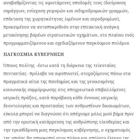
αναβαθμίζοντας τις υφιστάμενες υποδομές τους (διεύρυνση
σηράγγων, ενίσχυση γεφυρών και σιδηροδρομικών γραμμών,
επέκταση της χωρητικότητας λιμένων και αεροδρομίων),
προκειμένου να ανταποκριθούν στην επιτακτική ανάγκη
μετακίνησης βαρέων στρατιωτικών οχημάτων, στο πλαίσιο ενός
προγραμματιζόμενου και σχεδιαζόμενου παγκόσμιου πολέμου.
ΠΑΓΚΟΣΜΙΑ ΚΥΒΕΡΝΗΣΗ
Όποιος πολίτης -έστω κατά τη διάρκεια της τελευταίας
πενταετίας- πρόλαβε να αφυπνιστεί, στοχαζόμενος πάνω στα
πραγματικά αίτια της πανδημίας και της γενικευμένης
κοινωνικής συμμόρφωσης στις υποχρεωτικά επιβαλλόμενες
ιατρικές πράξεις, κατά παράβαση κάθε έννοιας ιατρικής
δεοντολογίας και προστασίας των ανθρωπίνων δικαιωμάτων,
εύκολα μπορεί να διαγνώσει ότι απέχουμε μόλις μισό βήμα πριν
από την οριστική κατάρρευση της ανθρώπινης ελευθερίας και
την εγκαθίδρυση μιας παγκόσμιας κυβέρνησης, ο σχηματισμός
της οποίας θα αποσκοπεί στον πλήρη και απόλυτο έλεγχο της