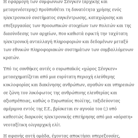
Η εφαρμογή των συμφωνιών Σένγκεν (αρχικής και
μεταγενέστερης) προϋποθέτει τη δυνατότητα χρήσης ενός
ηλεκτρονικού συστήματος συγκέντρωσης, καταχώρισης και
επεξεργασίας των προσωπικών στοιχείων των πολιτών και της
διασύνδεσης των αρχείων, που καθιστά εφικτή την ταχύτατη
ηλεκτρονική ανταλλαγή πληροφοριών και δεδομένων μεταξύ
των εθνικών πληροφοριακών συστημάτων των συμβαλλόμενων
κρατών.
Υπό τις συνθήκες αυτές ο ευρωπαϊκός «χώρος Σένγκεν»
μετασχηματίζεται από μια ευρύτατη περιοχή ελεύθερης
κυκλοφορίας και διακίνησης ανθρώπων, αγαθών και υπηρεσιών
σε ζώνη του λυκόφωτος της ανθρώπινης ελευθερίας και
αξιοπρέπειας, καθώς ο Ευρωπαίος πολίτης, ταξιδεύοντας
αμέριμνα εντός της Ε.Ε., βρίσκεται εν αγνοία του (;) υπό
καθεστώς διαρκούς ηλεκτρονικής επιτήρησης από μια «αόρατη»
νεοταξίτικη ολιγαρχική ελίτ.
Η αφανής αυτή ομάδα, έχοντας αποκτήσει υπερεξουσίες,