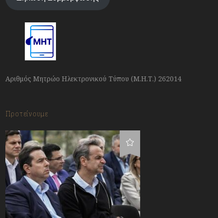
Αριθμός Μητρώο Ηλεκτρονικού Τύπου (Μ.Η.Τ.) 262014
Προτείνουμε