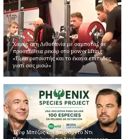
Χαμός στη Λιθουανία με σαμποτάζ σε
προσπάθεια ρεκόρ στο powerlifting:
«Είμαι ρατσιστής και το έκανα επίτηδες
γιατί σας μισώ»
Τζεφ Μπέζος και Λεονάρντο Ντι