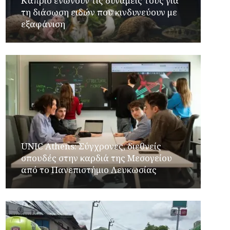
Κάπριο ενώνουν τις δυνάμεις τους για
τη διάσωση ειδών που κινδυνεύουν με
εξαφάνιση
UNIC Athens: Σύγχρονες, διεθνείς
σπουδές στην καρδιά της Μεσογείου
από το Πανεπιστήμιο Λευκωσίας