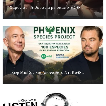
Χαμός στη Λιθουανία με σαμποτάζ �...
Τζεφ Μπέζος και Λεονάρντο Ντι Κά�...