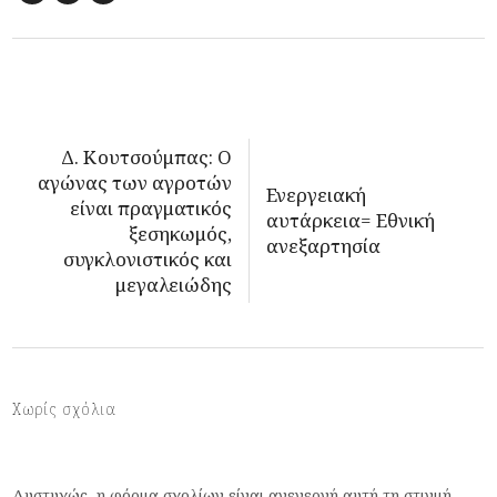
Δ. Κουτσούμπας: Ο
αγώνας των αγροτών
Ενεργειακή
είναι πραγματικός
αυτάρκεια= Εθνική
ξεσηκωμός,
ανεξαρτησία
συγκλονιστικός και
μεγαλειώδης
Χωρίς σχόλια
Δυστυχώς, η φόρμα σχολίων είναι ανενεργή αυτή τη στιγμή.