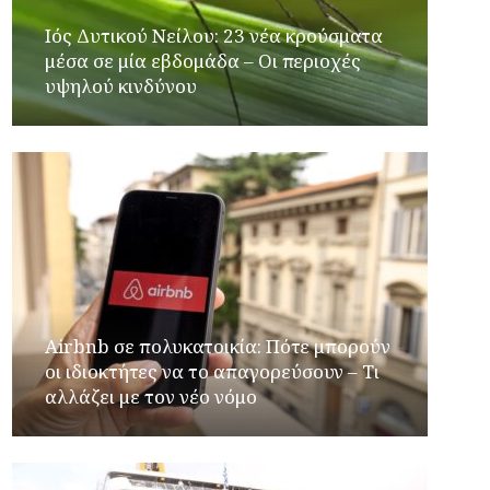
Ιός Δυτικού Νείλου: 23 νέα κρούσματα
μέσα σε μία εβδομάδα – Οι περιοχές
υψηλού κινδύνου
Airbnb σε πολυκατοικία: Πότε μπορούν
οι ιδιοκτήτες να το απαγορεύσουν – Τι
αλλάζει με τον νέο νόμο