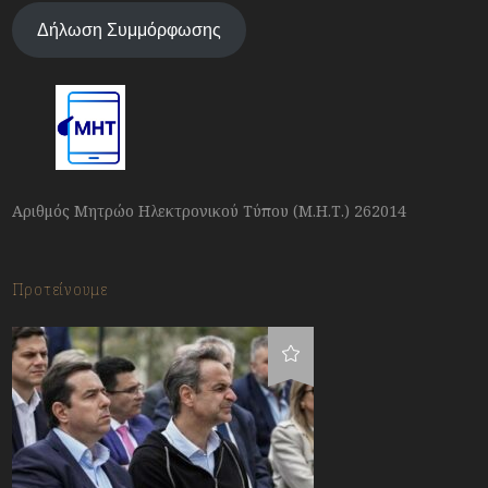
Δήλωση Συμμόρφωσης
Αριθμός Μητρώο Ηλεκτρονικού Τύπου (Μ.Η.Τ.) 262014
Προτείνουμε