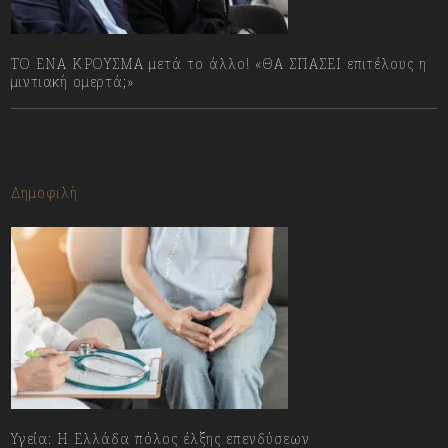
ΤΟ ΕΝΑ ΚΡΟΥΣΜΑ μετά το άλλο! «ΘΑ ΣΠΑΣΕΙ επιτέλους η
μιντιακή ομερτά;»
13/07/2023
Δημοφιλή
Υγεία: Η Ελλάδα πόλος έλξης επενδύσεων