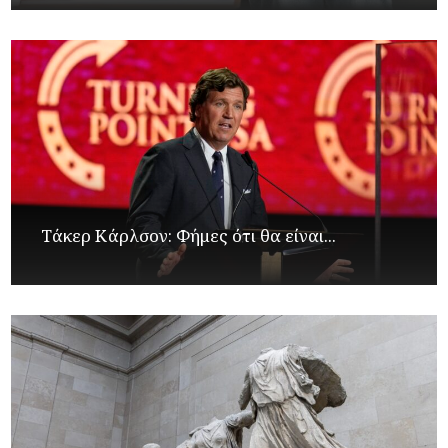
Τάκερ Κάρλσον: Φήμες ότι θα είναι...