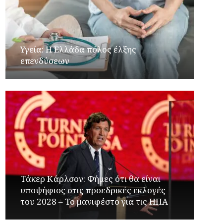
Υγεία: Η Ελλάδα πόλος έλξης
επενδύσεων
Τάκερ Κάρλσον: Φήμες ότι θα είναι
υποψήφιος στις προεδρικές εκλογές
του 2028 – Το μανιφέστο για τις ΗΠΑ