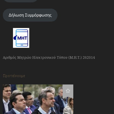
Δήλωση Συμμόρφωσης
Αριθμός Μητρώο Ηλεκτρονικού Τύπου (Μ.Η.Τ.) 262014
Προτείνουμε