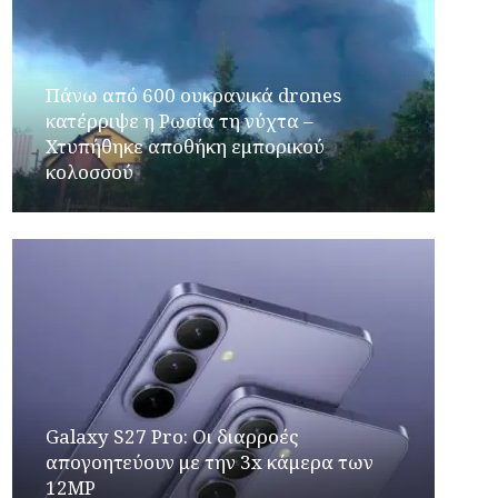
Πάνω από 600 ουκρανικά drones
κατέρριψε η Ρωσία τη νύχτα –
Χτυπήθηκε αποθήκη εμπορικού
κολοσσού
Galaxy S27 Pro: Οι διαρροές
απογοητεύουν με την 3x κάμερα των
12MP