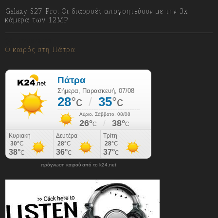
Galaxy S27 Pro: Οι διαρροές απογοητεύουν με την 3x
κάμερα των 12MP
07/08/2026
Ο καιρός στη Πάτρα
πρόγνωση καιρού από το k24.net