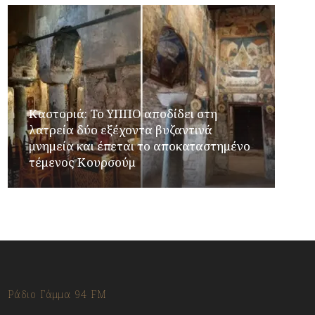
Καστοριά: Το ΥΠΠΟ αποδίδει στη
λατρεία δύο εξέχοντα βυζαντινά
μνημεία και έπεται το αποκαταστημένο
τέμενος Κουρσούμ
Ράδιο Γάμμα 94 FM