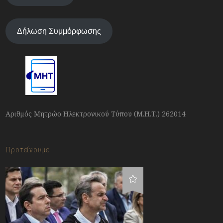
Δήλωση Συμμόρφωσης
Αριθμός Μητρώο Ηλεκτρονικού Τύπου (Μ.Η.Τ.) 262014
Προτείνουμε