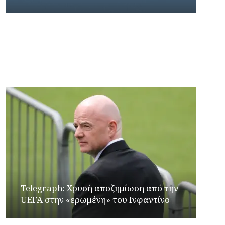
Γιώργος Καρβουνιάρης – Κατερίνα Σολωμού
στο Ράδιο Γάμμα 94FM
Telegraph: Χρυσή αποζημίωση από την
UEFA στην «ερωμένη» του Ινφαντίνο