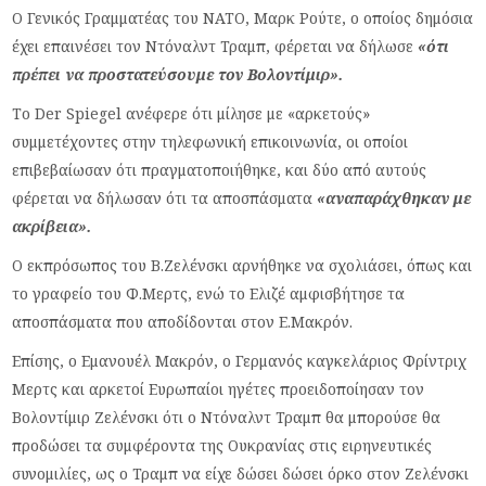
Ο Γενικός Γραμματέας του ΝΑΤΟ, Μαρκ Ρούτε, ο οποίος δημόσια
έχει επαινέσει τον Ντόναλντ Τραμπ, φέρεται να δήλωσε
«ότι
πρέπει να προστατεύσουμε τον Βολοντίμιρ».
Το Der Spiegel ανέφερε ότι μίλησε με «αρκετούς»
συμμετέχοντες στην τηλεφωνική επικοινωνία, οι οποίοι
επιβεβαίωσαν ότι πραγματοποιήθηκε, και δύο από αυτούς
φέρεται να δήλωσαν ότι τα αποσπάσματα
«αναπαράχθηκαν με
ακρίβεια».
Ο εκπρόσωπος του Β.Ζελένσκι αρνήθηκε να σχολιάσει, όπως και
το γραφείο του Φ.Μερτς, ενώ το Ελιζέ αμφισβήτησε τα
αποσπάσματα που αποδίδονται στον Ε.Μακρόν.
Επίσης, ο Εμανουέλ Μακρόν, ο Γερμανός καγκελάριος Φρίντριχ
Μερτς και αρκετοί Ευρωπαίοι ηγέτες προειδοποίησαν τον
Βολοντίμιρ Ζελένσκι ότι ο Ντόναλντ Τραμπ θα μπορούσε θα
προδώσει τα συμφέροντα της Ουκρανίας στις ειρηνευτικές
συνομιλίες, ως ο Τραμπ να είχε δώσει δώσει όρκο στον Ζελένσκι