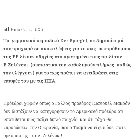
Επισκέψεις:
606
Το γερμανικό περιοδικό Der Spiegel, σε δημοσίευμά
του,προχωρά σε αποκαλύψεις για το πως οι «πρόθυμοι»
της ΕΕ δίνουν οδηγίες στο αγαπημένο τους παιδί τον
Β.Ζελένσκι (ουσιαστικά τον καθοδηγούν πλήρως καθώς
τον ελέγχουν) για το πως πρέπει να αντιδράσει στις
επαφές του με τις ΗΠΑ.
Πρόεδροι χωρών όπως ο Γάλλος πρόεδρος Εμανουέλ Μακρόν
δεν διστάζουν να κατηγορήσουν το Αμερικανό πρόεδρο ότι
υποτίθεται πως παίζει διπλό παιχνίδι και ότι τάχα θα
«προδώσει» την Ουκρανία, σαν ο Τραμπ να είχε δώσει ποτέ
όρκο πίστης στον Ζελένσκι!