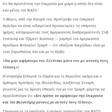
ότι θα προστάτευε την Ουκρανία μια χώρα η οποία δεν είναι
καν μέλος του ΝΑΤΟ.΄
Ο Μερτς, από την πλευρά του, προέτρεψε τον Ουκρανό
πρόεδρο να είναι «εξαιρετικά προσεκτικός» τις επόμενες
ημέρες, κατηγορώντας τους Αμερικανούς διαπραγματευτές Στιβ
Γουίτκοφ και Τζάρεντ Κούσνερ — γαμπρό του Αμερικανού
προέδρου Ντόναλντ Τραμπ — ότι «παίζουν παιχνίδια» τόσο με
τους Ευρωπαίους όσο και με το Κίεβο.
«Να μην αφήσουμε τον Ζελένσκι μόνο του με αυτούς τους
τύπους»!
Η ανησυχία ξεπερνά το Παρίσι και το Βερολίνο: ακόμη και ο
έμπειρος πρόεδρος της Φινλανδίας, Αλεξάντερ Στουμπ,
γνωστός για τις άμεσες επαφές του με τον Τραμπ, φέρεται να
προειδοποίησε ότι
«δεν πρέπει να αφήσουμε την Ουκρανία
και τον Βολοντίμιρ μόνους με αυτούς τους τύπους».
Σύμφωνα με τη σημείωση, ο γενικός γραμματέας του ΝΑΤΟ