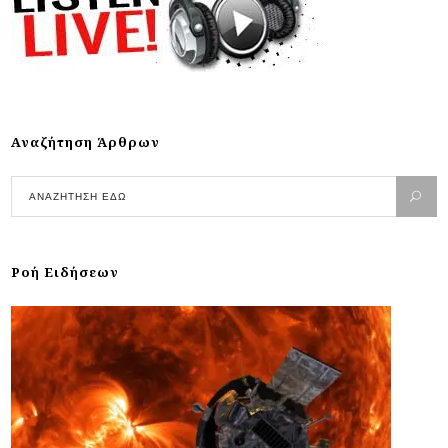
Αναζήτηση Άρθρων
Ροή Ειδήσεων