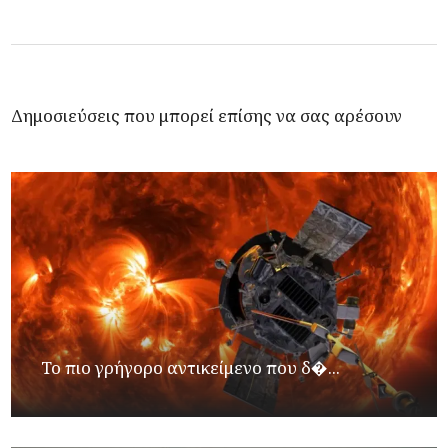
Δημοσιεύσεις που μπορεί επίσης να σας αρέσουν
Το πιο γρήγορο αντικείμενο που δ�...