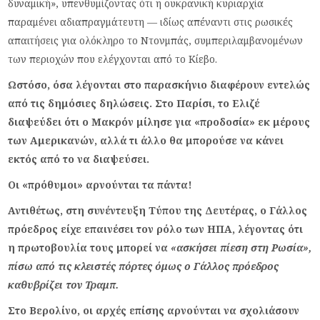
δυναμική», υπενθυμίζοντας ότι η ουκρανική κυριαρχία
παραμένει αδιαπραγμάτευτη — ιδίως απέναντι στις ρωσικές
απαιτήσεις για ολόκληρο το Ντονμπάς, συμπεριλαμβανομένων
των περιοχών που ελέγχονται από το Κίεβο.
Ωστόσο, όσα λέγονται στο παρασκήνιο διαφέρουν εντελώς
από τις δημόσιες δηλώσεις. Στο Παρίσι, το Ελιζέ
διαψεύδει ότι ο Μακρόν μίλησε για «προδοσία» εκ μέρους
των Αμερικανών, αλλά τι άλλο θα μπορούσε να κάνει
εκτός από το να διαψεύσει.
Οι «πρόθυμοι» αρνούνται τα πάντα!
Αντιθέτως, στη συνέντευξη Τύπου της Δευτέρας, ο Γάλλος
πρόεδρος είχε επαινέσει τον ρόλο των ΗΠΑ, λέγοντας ότι
η πρωτοβουλία τους μπορεί να
«ασκήσει πίεση στη Ρωσία»,
πίσω από τις κλειστές πόρτες όμως ο Γάλλος πρόεδρος
καθυβρίζει τον Τραμπ.
Στο Βερολίνο, οι αρχές επίσης αρνούνται να σχολιάσουν