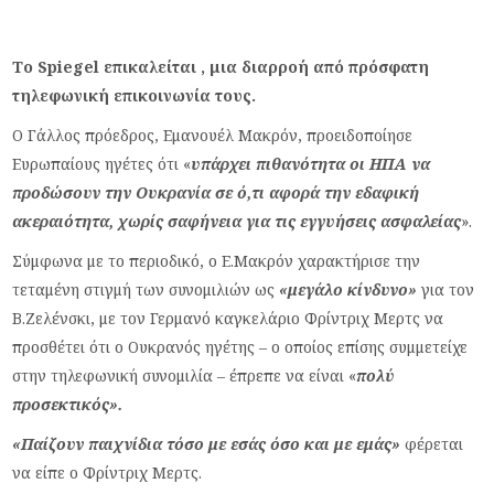
Το Spiegel επικαλείται , μια διαρροή από πρόσφατη
τηλεφωνική επικοινωνία τους.
Ο Γάλλος πρόεδρος, Εμανουέλ Μακρόν, προειδοποίησε
Ευρωπαίους ηγέτες ότι «
υπάρχει πιθανότητα οι ΗΠΑ να
προδώσουν την Ουκρανία σε ό,τι αφορά την εδαφική
ακεραιότητα, χωρίς σαφήνεια για τις εγγυήσεις ασφαλείας
».
Σύμφωνα με το περιοδικό, ο Ε.Μακρόν χαρακτήρισε την
τεταμένη στιγμή των συνομιλιών ως
«μεγάλο κίνδυνο»
για τον
Β.Ζελένσκι, με τον Γερμανό καγκελάριο Φρίντριχ Μερτς να
προσθέτει ότι ο Ουκρανός ηγέτης – ο οποίος επίσης συμμετείχε
στην τηλεφωνική συνομιλία – έπρεπε να είναι «
πολύ
προσεκτικός».
«Παίζουν παιχνίδια τόσο με εσάς όσο και με εμάς»
φέρεται
να είπε ο Φρίντριχ Μερτς.