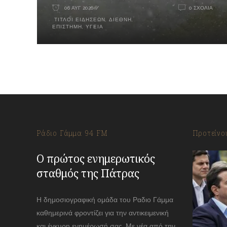
06 ΑΥΓ 2026
0 ΣΧΌΛΙΑ
ΤΊΤΛΟΙ ΕΙΔΉΣΕΩΝ
,
ΔΙΕΘΝΉ
,
ΕΠΙΣΤΉΜΗ
,
ΥΓΕΊΑ
Ράδιο Γάμμα 94 FM
Προτείνο
Ο πρώτος ενημερωτικός
σταθμός της Πάτρας
Η δημοσιογραφική ομάδα του Ραδιο Γάμμα
καθημερινά φροντίζει για την αντικειμενική
και έγκυρη ενημέρωσή σας. Με νέα από την