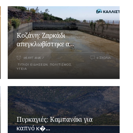
Κοζάνη: Ζαρκάδι
απεγκλωβίστηκε α...
06 ΑΥΓ 2026
0 ΣΧΌΛΙΑ
ΤΊΤΛΟΙ ΕΙΔΉΣΕΩΝ
,
ΠΟΛΙΤΙΣΜΌΣ
,
ΥΓΕΊΑ
Πυρκαγιές: Καμπανάκι για
καπνό κ�...