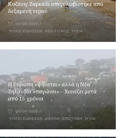
Κοζάνη: Ζαρκάδι απεγκλωβίστηκε από
δεξαμενή νερού
06/08/2026
ΤΊΤΛΟΙ ΕΙΔΉΣΕΩΝ
,
ΠΟΛΙΤΙΣΜΌΣ
,
ΥΓΕΊΑ
Η Ευρώπη «ψήνεται» αλλά η Νέα
Ζηλανδία «παγώνει» – Χιονίζει μετά
από 15 χρόνια
06/08/2026
ΤΊΤΛΟΙ ΕΙΔΉΣΕΩΝ
,
ΔΙΕΘΝΉ
,
ΕΠΙΣΤΉΜΗ
,
ΥΓΕΊΑ