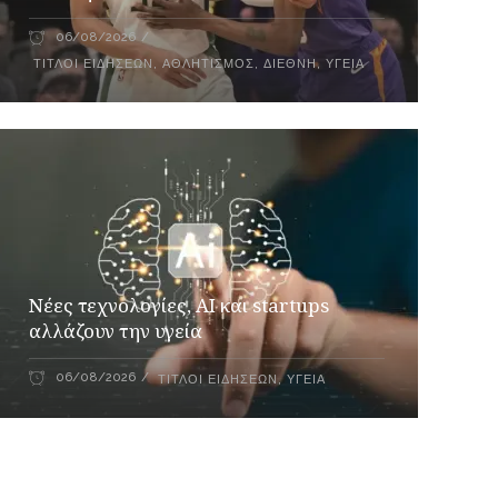
06/08/2026
ΤΊΤΛΟΙ ΕΙΔΉΣΕΩΝ
,
ΑΘΛΗΤΙΣΜΌΣ
,
ΔΙΕΘΝΉ
,
ΥΓΕΊΑ
Νέες τεχνολογίες, AI και startups
αλλάζουν την υγεία
06/08/2026
ΤΊΤΛΟΙ ΕΙΔΉΣΕΩΝ
,
ΥΓΕΊΑ