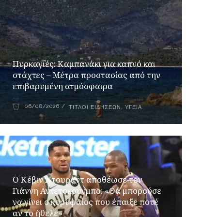
Πυρκαγιές: Καμπανάκι για καπνό και
στάχτες – Μέτρα προστασίας από την
επιβαρυμένη ατμόσφαιρα
06/08/2026
ΤΊΤΛΟΙ ΕΙΔΉΣΕΩΝ
,
ΥΓΕΊΑ
Ο Κέβιν Ντουράντ αποθέωσε τον
Γιάννη Αντετοκούνμπο: «Θα μπορούσε
να γίνει ο κορυφαίος που έπαιξε ποτέ
αν το ήθελε»