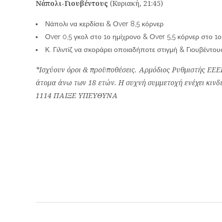
Νάπολι-Γιουβέντους
(Κυριακή, 21:45)
Νάπολι να κερδίσει & Οver 8,5 κόρνερ
Οver 0,5 γκολ στο 1ο ημίχρονο & Οver 5,5 κόρνερ στο 1
Κ. Γιλντίζ να σκοράρει οποιαδήποτε στιγμή & Γιουβέντους
*Ισχύουν όροι & προϋποθέσεις. Αρμόδιος Ρυθμιστής ΕΕΕΠ
άτομα άνω των 18 ετών. Η συχνή συμμετοχή ενέχει κινδύ
1114 ΠΑΙΞΕ ΥΠΕΥΘΥΝΑ