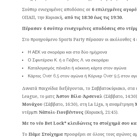
Σούπερ ενισχυμένες αποδόσεις σε
6 επιλεγμένες αγορέ
ΟΠΑΠ, την Κυριακή,
από τις 18:30 έως τις 19:30.
Πέρασαν 4 σούπερ ενισχυμένες αποδόσεις στο ντέ
Στο προηγούμενο Sports Party πέρασαν οι ακόλουθες 4 
Η ΑΕΚ να σκοράρει και στα δύο ημίχρονα
Ο Σφιντέρσκι Κ. ή ο Γιόβιτς Λ. να σκοράρει
Καταλογισμός πέναλτι ή κόκκινη κάρτα στον αγώνα
Κάρτες Over 6,5 στον αγώνα ή Κόρνερ Over 9,5 στον α
Δυνατά παιχνίδια διεξάγονται, το Σαββατοκύριακο, στ
League, το ματς
Άστον Βίλα-Άρσεναλ
(Σάββατο, 14:30
Μονάχου
(Σάββατο, 16:30), στη La Liga, η αναμέτρηση
ντέρμπι
Νάπολι-Γιουβέντους
(Κυριακή, 21:45).
Mε το νέο Βet Lock* κλειδώνεις το στοίχημά σου και
Το
Πάμε Στοίχημα
προσφέρει σε όλους τους αγώνες αμέ