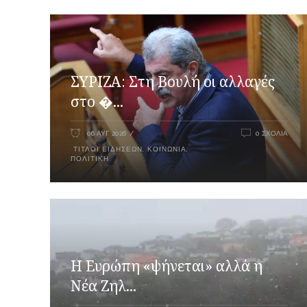
ΣΥΡΙΖΑ: Στη Βουλή οι αλλαγές
στο �...
06 ΑΥΓ 2026
0 ΣΧΌΛΙΑ
ΤΊΤΛΟΙ ΕΙΔΉΣΕΩΝ
,
ΚΟΙΝΩΝΊΑ
,
ΠΟΛΙΤΙΚΉ
Η Ευρώπη «ψήνεται» αλλά η
Νέα Ζηλ...