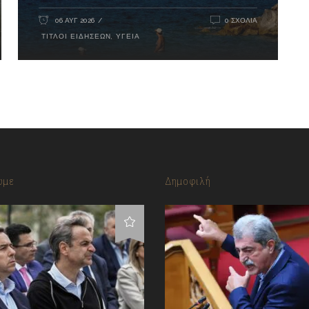
06 ΑΥΓ 2026
0 ΣΧΌΛΙΑ
ΤΊΤΛΟΙ ΕΙΔΉΣΕΩΝ
,
ΥΓΕΊΑ
υμε
Δημοφιλή