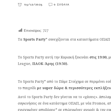
05/12/2025
0 ΣΧΌΛΙΑ
Επισκέψεις:
727
Τα
Sports Party
* συνεχίζονται στα καταστήματα ΟΠΑΠ 
Το Sports Party αυτή την Κυριακή ξεκινάει
στις 19:00,
μ
League,
ΠΑΟΚ-Άρης (19:30).
Το Sports Party* από το Πάμε Στοίχημα σε περιμένει εσ
το παιχνίδι
με
super
δώρα & περισσότερες εκπλήξει
Αυτό το Sports Party δεν γίνεται να το «χάσεις». Απολα
συγκινήσεις σε ένα κατάστημα ΟΠΑΠ, με νέα Promos, απ
ενισχυμένες αποδόσεις* σε επιλεγμένες αγορές & την ευ