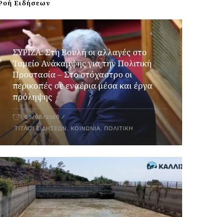
Ροή Ειδήσεων
ΣΥΡΙΖΑ: Στη Βουλή οι αλλαγές στο
Ταμείο Ανάκαμψης για την Πολιτική
Προστασία – Στο στόχαστρο οι
περικοπές σε εναέρια μέσα και έργα
πρόληψης
06/08/2026
ΤΊΤΛΟΙ ΕΙΔΉΣΕΩΝ
,
ΚΟΙΝΩΝΊΑ
,
ΠΟΛΙΤΙΚΉ