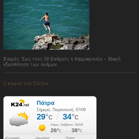
Καιρός: Έως τους 38 βαθμούς η θερμοκρασία – Μικρή
εξασθένηση των ανέμων
07/08/2026
Ο καιρός στη Πάτρα