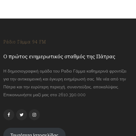
Ράδιο Γάμμα 94 FM
Ο πρώτος ενημερωτικός σταθμός της Πάτρας
Η δημοσιογραφική ομάδα του Ραδιο Γάμμα καθημερινά φροντίζει
για την αντικειμενική και έγκυρη ενημέρωσή σας. Με νέα από την
Πάτρα και την ευρύτερη περιοχή, συνεντεύξεις, αποκαλύψεις.
Επικοινωνήστε μαζί μας στο 2610.390.000
Ταυτότητα Ιστοσελίδας