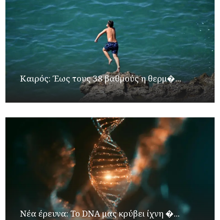
Καιρός: Έως τους 38 βαθμούς η θερμ�...
Νέα έρευνα: Το DNA μας κρύβει ίχνη �...