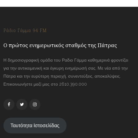
Ράδιο Γάμμα 94 FM
Ο πρώτος ενημερωτικός σταθμός της Πάτρας
Η δημοσιογραφική ομάδα του Ραδιο Γάμμα καθημερινά φροντίζει
για την αντικειμενική και έγκυρη ενημέρωσή σας. Με νέα από την
Πάτρα και την ευρύτερη περιοχή, συνεντεύξεις, αποκαλύψεις.
Επικοινωνήστε μαζί μας στο 2610.390.000
Ταυτότητα Ιστοσελίδας