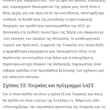
εθνικών μας συμφερόντων, των ζητημάτων άμυνας, κυριαρχίας
μας, κυριαρχικών δικαιωμάτων της χώρας μας. Αυτή είναι η
θέση Αρχής μας και προς αυτή την κατεύθυνση, υποστηρίζουμε
σταθερά τη διευθέτηση της μοναδικής ελληνοτουρκικής
διαφοράς για οριοθέτηση υφαλοκρηπίδας και ΑΌΖ, με
προσφυγή στη Διεθνές Δικαστήριο της Χάγης και σύμφωνα με
τους κανόνες του Δικαίου της Θάλασσας. Οι αναθεωρητικές
λογικές και πρακτικές, η εμμονή της Τουρκίας στο casus belli,
η αμφισβήτηση κυριαρχικών μας δικαιωμάτων όπως στην
περίπτωση του καλωδίου στην Κάσο και η συνεχιζόμενη
παράνομη κατοχή εδαφών της Κυπριακής Δημοκρατίας είναι
σοβαρά εμπόδια στην προσπάθεια βελτίωσης των σχέσεων μας
και απαιτούν επίλυση».
Σχέσεις ΕΕ-Τουρκίας και πρόγραμμα SAFE
Για το ποια πρέπει να είναι η σχέση ΕΕ και Τουρκίας και ποιος
θα πρέπει να είναι ο ρόλος της Ελλάδας ο κ. Φάμελλος είπε:
«Υποστηρίζουμε την ευρωπαϊκή προοπτική της Τουρκίας και τις