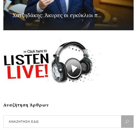
Xατζηδάκης: Άκυρες οι εγκύκλιοι π...
Αναζήτηση Άρθρων