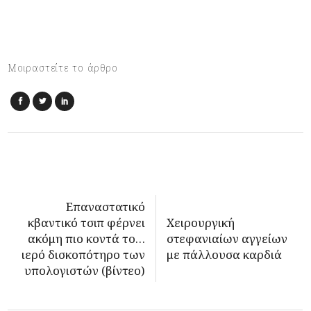
Μοιραστείτε το άρθρο
Επαναστατικό
κβαντικό τσιπ φέρνει
Χειρουργική
ακόμη πιο κοντά το…
στεφανιαίων αγγείων
ιερό δισκοπότηρο των
με πάλλουσα καρδιά
υπολογιστών (βίντεο)