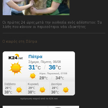
Οι πρώτες 24 ώρες μετά την υιοθεσία ενός αδέσποτου: Τα
λάθη που κάνουν οι περισσότεροι νέοι ιδιοκτήτες
06/08/2026
Ο καιρός στη Πάτρα
πρόγνωση καιρού από το k24.net