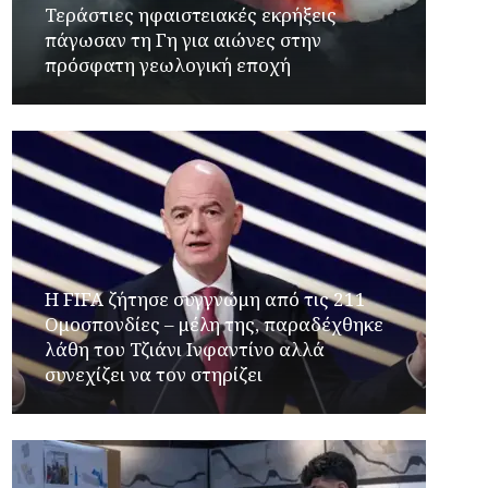
Τεράστιες ηφαιστειακές εκρήξεις
πάγωσαν τη Γη για αιώνες στην
πρόσφατη γεωλογική εποχή
Η FIFA ζήτησε συγγνώμη από τις 211
Ομοσπονδίες – μέλη της, παραδέχθηκε
λάθη του Τζιάνι Ινφαντίνο αλλά
συνεχίζει να τον στηρίζει