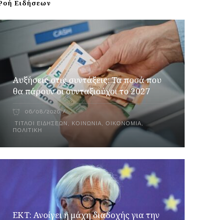
Ροή Ειδήσεων
Αυξήσεις στις συντάξεις: Τα ποσά που
θα πάρουν οι συνταξιούχοι το 2027
06/08/2026
ΤΊΤΛΟΙ ΕΙΔΉΣΕΩΝ
,
ΚΟΙΝΩΝΊΑ
,
ΟΙΚΟΝΟΜΊΑ
,
ΠΟΛΙΤΙΚΉ
ΕΚΤ: Ανοίγει η μάχη διαδοχής για την