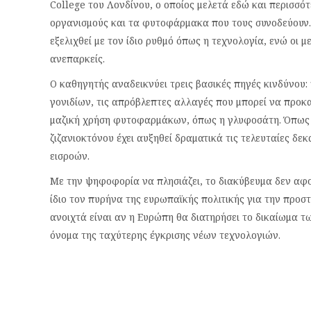
College του Λονδίνου, ο οποίος μελετά εδώ και περισσό
οργανισμούς και τα φυτοφάρμακα που τους συνοδεύουν. 
εξελιχθεί με τον ίδιο ρυθμό όπως η τεχνολογία, ενώ οι
ανεπαρκείς.
Ο καθηγητής αναδεικνύει τρεις βασικές πηγές κινδύνου:
γονιδίων, τις απρόβλεπτες αλλαγές που μπορεί να προκαλ
μαζική χρήση φυτοφαρμάκων, όπως η γλυφοσάτη. Όπως υ
ζιζανιοκτόνου έχει αυξηθεί δραματικά τις τελευταίες δε
εισροών.
Με την ψηφοφορία να πλησιάζει, το διακύβευμα δεν αφο
ίδιο τον πυρήνα της ευρωπαϊκής πολιτικής για την προσ
ανοιχτά είναι αν η Ευρώπη θα διατηρήσει το δικαίωμα τω
όνομα της ταχύτερης έγκρισης νέων τεχνολογιών.