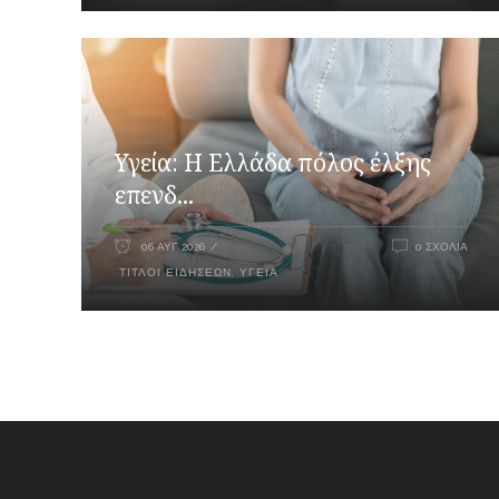
Υγεία: Η Ελλάδα πόλος έλξης
επενδ...
06 ΑΥΓ 2026
0 ΣΧΌΛΙΑ
ΤΊΤΛΟΙ ΕΙΔΉΣΕΩΝ
,
ΥΓΕΊΑ