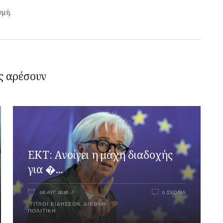
γμή.
ς αρέσουν
ΕΚΤ: Ανοίγει η μάχη διαδοχής
για �...
06 ΑΥΓ 2026
0 ΣΧΌΛΙΑ
ΤΊΤΛΟΙ ΕΙΔΉΣΕΩΝ
,
ΔΙΕΘΝΉ
,
ΠΟΛΙΤΙΚΉ