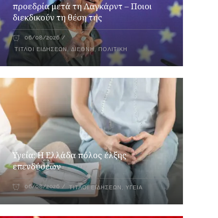
προεδρία μετά τη Λαγκάρντ – Ποιοι
διεκδικούν τη θέση της
06/08/2026
ΤΊΤΛΟΙ ΕΙΔΉΣΕΩΝ
,
ΔΙΕΘΝΉ
,
ΠΟΛΙΤΙΚΉ
Υγεία: Η Ελλάδα πόλος έλξης
επενδύσεων
06/08/2026
ΤΊΤΛΟΙ ΕΙΔΉΣΕΩΝ
,
ΥΓΕΊΑ