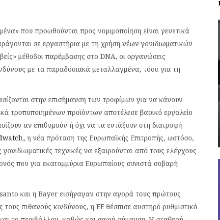
ένα» που προωθούνται προς νομιμοποίηση είναι γενετικά
παράγονται σε εργαστήρια με τη χρήση νέων γονιδιωματικών
ιβείς» μέθοδοι παρέμβασης στο DNA, οι οργανώσεις
νδύνους με τα παραδοσιακά μεταλλαγμένα, τόσο για τη
βασίζονται στην επισήμανση των τροφίμων για να κάνουν
τικά τροποποιημένων προϊόντων αποτέλεσε βασικό εργαλείο
ίζουν αν επιθυμούν ή όχι να τα εντάξουν στη διατροφή
dwatch,
η νέα πρόταση της Ευρωπαϊκής Επιτροπής, ωστόσο,
 γονιδιωματικές τεχνικές να εξαιρούνται από τους ελέγχους
γονός που για εκατομμύρια Ευρωπαίους συνιστά σοβαρή
santo και η Bayer εισήγαγαν στην αγορά τους πρώτους
 τους πιθανούς κινδύνους, η ΕΕ θέσπισε αυστηρό ρυθμιστικό
 και το περιβάλλον, καθώς και σαφή σήμανση. Η σταθερή