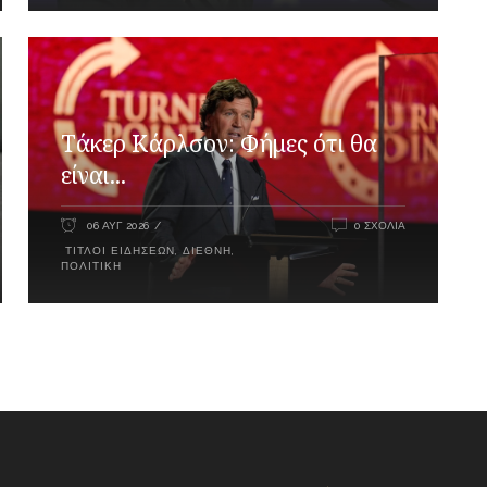
Τάκερ Κάρλσον: Φήμες ότι θα
είναι...
06 ΑΥΓ 2026
0 ΣΧΌΛΙΑ
ΤΊΤΛΟΙ ΕΙΔΉΣΕΩΝ
,
ΔΙΕΘΝΉ
,
ΠΟΛΙΤΙΚΉ