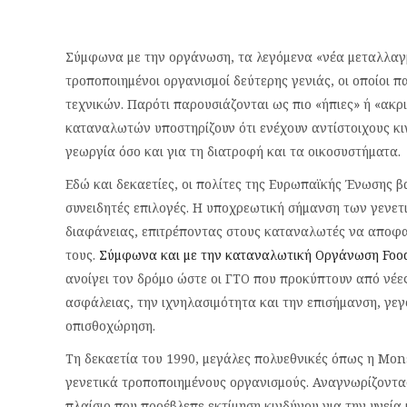
Σύμφωνα με την οργάνωση, τα λεγόμενα «νέα μεταλλαγμ
τροποποιημένοι οργανισμοί δεύτερης γενιάς, οι οποίοι 
τεχνικών. Παρότι παρουσιάζονται ως πιο «ήπιες» ή «ακρ
καταναλωτών υποστηρίζουν ότι ενέχουν αντίστοιχους κι
γεωργία όσο και για τη διατροφή και τα οικοσυστήματα.
Εδώ και δεκαετίες, οι πολίτες της Ευρωπαϊκής Ένωσης 
συνειδητές επιλογές. Η υποχρεωτική σήμανση των γενε
διαφάνειας, επιτρέποντας στους καταναλωτές να αποφασ
τους.
Σύμφωνα και με την καταναλωτική Οργάνωση Foo
ανοίγει τον δρόμο ώστε οι ΓΤΟ που προκύπτουν από νέες
ασφάλειας, την ιχνηλασιμότητα και την επισήμανση, γε
οπισθοχώρηση.
Τη δεκαετία του 1990, μεγάλες πολυεθνικές όπως η Mon
γενετικά τροποποιημένους οργανισμούς. Αναγνωρίζοντας
πλαίσιο που προέβλεπε εκτίμηση κινδύνου για την υγεία