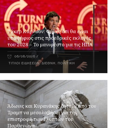
Τάκερ Κάρλσον: Φήμες ότι θα είναι
υποψήφιος στις προεδρικές εκλογές
του 2028 – Το μανιφέστο για τις ΗΠΑ
06/08/2026
ΤΊΤΛΟΙ ΕΙΔΉΣΕΩΝ
,
ΔΙΕΘΝΉ
,
ΠΟΛΙΤΙΚΉ
Άδωνις και Κυρανάκης ζητούν από τον
Τραμπ να μεσολαβήσει για την
επιστροφή των Γλυπτών του
Παρθενώνα