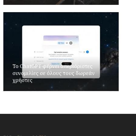
Το ChatGPT φέρνει απεριόριστες
συνομιλίες σε όλους τους δωρεάν
χρήστες