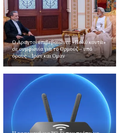
Ο Αραγτσί επιβεβαιώνει: «Πολύ κοντά»
σε συμφωνία για το Ορμούζ – υπό
όρους – Ιράν και Ομάν