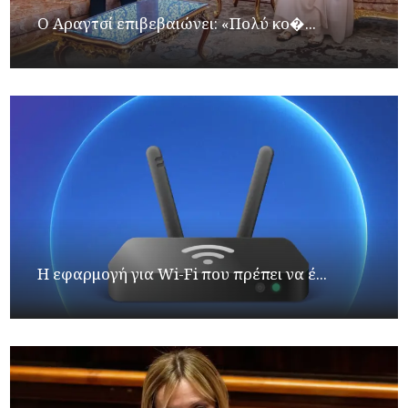
Ο Αραγτσί επιβεβαιώνει: «Πολύ κο�...
Η εφαρμογή για Wi-Fi που πρέπει να έ...