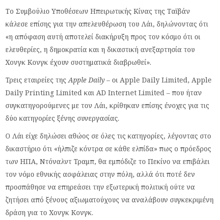
Το Συμβούλιο Υποθέσεων Ηπειρωτικής Κίνας της Ταϊβάν
κάλεσε επίσης για την απελευθέρωση του Λάι, δηλώνοντας ότι
«η απόφαση αυτή αποτελεί διακήρυξη προς τον κόσμο ότι οι
ελευθερίες, η δημοκρατία και η δικαστική ανεξαρτησία του
Χονγκ Κονγκ έχουν συστηματικά διαβρωθεί».
Τρεις εταιρείες της
Apple Daily
– οι Apple Daily Limited, Apple
Daily Printing Limited και AD Internet Limited – που ήταν
συγκατηγορούμενες με τον Λάι, κρίθηκαν επίσης ένοχες για τις
δύο κατηγορίες ξένης συνεργασίας.
Ο Λάι είχε δηλώσει αθώος σε όλες τις κατηγορίες, λέγοντας στο
δικαστήριο ότι «ήλπιζε κόντρα σε κάθε ελπίδα» πως ο πρόεδρος
των ΗΠΑ, Ντόναλντ Τραμπ, θα εμπόδιζε το Πεκίνο να επιβάλει
τον νόμο εθνικής ασφάλειας στην πόλη, αλλά ότι ποτέ δεν
προσπάθησε να επηρεάσει την εξωτερική πολιτική ούτε να
ζητήσει από ξένους αξιωματούχους να αναλάβουν συγκεκριμένη
δράση για το Χονγκ Κονγκ.