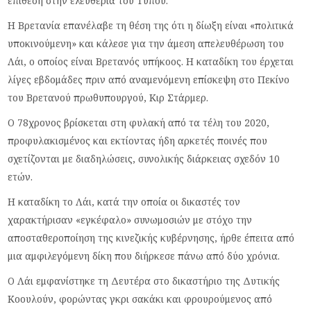
επίθεση στην ελευθερία του Τύπου.
Η Βρετανία επανέλαβε τη θέση της ότι η δίωξη είναι «πολιτικά
υποκινούμενη» και κάλεσε για την άμεση απελευθέρωση του
Λάι, ο οποίος είναι Βρετανός υπήκοος. Η καταδίκη του έρχεται
λίγες εβδομάδες πριν από αναμενόμενη επίσκεψη στο Πεκίνο
του Βρετανού πρωθυπουργού, Κιρ Στάρμερ.
Ο 78χρονος βρίσκεται στη φυλακή από τα τέλη του 2020,
προφυλακισμένος και εκτίοντας ήδη αρκετές ποινές που
σχετίζονται με διαδηλώσεις, συνολικής διάρκειας σχεδόν 10
ετών.
Η καταδίκη το Λάι, κατά την οποία οι δικαστές τον
χαρακτήρισαν «εγκέφαλο» συνωμοσιών με στόχο την
αποσταθεροποίηση της κινεζικής κυβέρνησης, ήρθε έπειτα από
μια αμφιλεγόμενη δίκη που διήρκεσε πάνω από δύο χρόνια.
Ο Λάι εμφανίστηκε τη Δευτέρα στο δικαστήριο της Δυτικής
Κοουλούν, φορώντας γκρι σακάκι και φρουρούμενος από