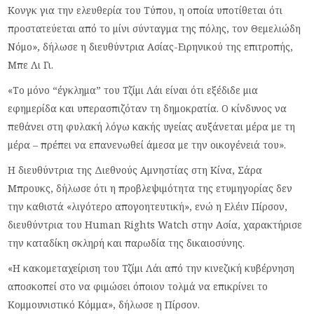
Κονγκ για την ελευθερία του Τύπου, η οποία υποτίθεται ότι
προστατεύεται από το μίνι σύνταγμα της πόλης, τον Θεμελιώδη
Νόμο», δήλωσε η διευθύντρια Ασίας-Ειρηνικού της επιτροπής,
Μπε Λι Γι.
«Το μόνο “έγκλημα” του Τζίμι Λάι είναι ότι εξέδιδε μια
εφημερίδα και υπερασπιζόταν τη δημοκρατία. Ο κίνδυνος να
πεθάνει στη φυλακή λόγω κακής υγείας αυξάνεται μέρα με τη
μέρα – πρέπει να επανενωθεί άμεσα με την οικογένειά του».
Η διευθύντρια της Διεθνούς Αμνηστίας στη Κίνα, Σάρα
Μπρουκς, δήλωσε ότι η προβλεψιμότητα της ετυμηγορίας δεν
την καθιστά «λιγότερο απογοητευτική», ενώ η Ελέιν Πίρσον,
διευθύντρια του Human Rights Watch στην Ασία, χαρακτήρισε
την καταδίκη σκληρή και παρωδία της δικαιοσύνης.
«Η κακομεταχείριση του Τζίμι Λάι από την κινεζική κυβέρνηση
αποσκοπεί στο να φιμώσει όποιον τολμά να επικρίνει το
Κομμουνιστικό Κόμμα», δήλωσε η Πίρσον.