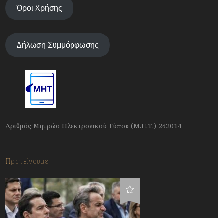
Όροι Χρήσης
Δήλωση Συμμόρφωσης
Αριθμός Μητρώο Ηλεκτρονικού Τύπου (Μ.Η.Τ.) 262014
Προτείνουμε