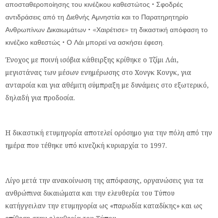
αποσταθεροποίησης του κινέζικου καθεστώτος • Σφοδρές
αντιδράσεις από τη Διεθνής Αμνηστία και το Παρατηρητηρίο
Ανθρωπίνων Δικαιωμάτων • «Χαιρέτισε» τη δικαστική απόφαση το
κινέζικο καθεστώς • Ο Λάι μπορεί να ασκήσει έφεση.
Ένοχος με ποινή ισόβια κάθειρξης κρίθηκε ο Τζίμι Λάι,
μεγιστάνας των μέσων ενημέρωσης στο Χονγκ Κονγκ, για
ανταρσία και για αθέμιτη σύμπραξη με δυνάμεις στο εξωτερικό,
δηλαδή για προδοσία.
Η δικαστική ετυμηγορία αποτελεί ορόσημο για την πόλη από την
ημέρα που τέθηκε υπό κινεζική κυριαρχία το 1997.
Λίγο μετά την ανακοίνωση της απόφασης, οργανώσεις για τα
ανθρώπινα δικαιώματα και την ελευθερία του Τύπου
κατήγγειλαν την ετυμηγορία ως «παρωδία καταδίκης» και ως