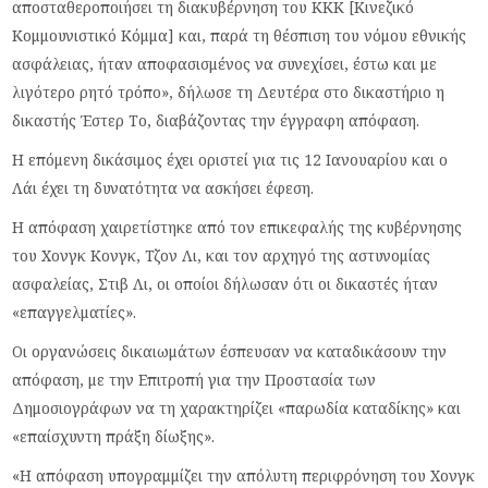
αποσταθεροποιήσει τη διακυβέρνηση του ΚΚΚ [Κινεζικό
Κομμουνιστικό Κόμμα] και, παρά τη θέσπιση του νόμου εθνικής
ασφάλειας, ήταν αποφασισμένος να συνεχίσει, έστω και με
λιγότερο ρητό τρόπο», δήλωσε τη Δευτέρα στο δικαστήριο η
δικαστής Έστερ Το, διαβάζοντας την έγγραφη απόφαση.
Η επόμενη δικάσιμος έχει οριστεί για τις 12 Ιανουαρίου και ο
Λάι έχει τη δυνατότητα να ασκήσει έφεση.
Η απόφαση χαιρετίστηκε από τον επικεφαλής της κυβέρνησης
του Χονγκ Κονγκ, Τζον Λι, και τον αρχηγό της αστυνομίας
ασφαλείας, Στιβ Λι, οι οποίοι δήλωσαν ότι οι δικαστές ήταν
«επαγγελματίες».
Οι οργανώσεις δικαιωμάτων έσπευσαν να καταδικάσουν την
απόφαση, με την Επιτροπή για την Προστασία των
Δημοσιογράφων να τη χαρακτηρίζει «παρωδία καταδίκης» και
«επαίσχυντη πράξη δίωξης».
«Η απόφαση υπογραμμίζει την απόλυτη περιφρόνηση του Χονγκ