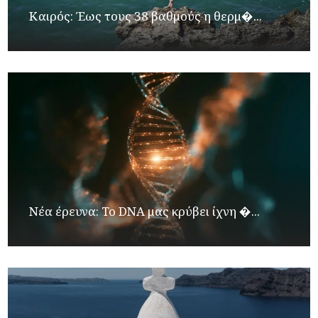
Καιρός: Έως τους 38 βαθμούς η θερμ�...
Νέα έρευνα: Το DNA μας κρύβει ίχνη �...