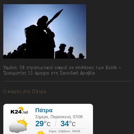
Υεμένη: 58 στρατιωτικοί νεκροί σε επιθέσεις των Χούθι –
Τραυματίες 11 άμαχοι στη Σαουδική Αραβία
07/08/2026
Ο καιρός στη Πάτρα