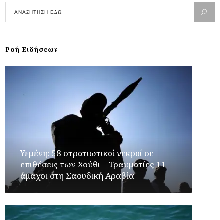
Ροή Ειδήσεων
Υεμένη: 58 στρατιωτικοί νεκροί σε
επιθέσεις των Χούθι – Τραυματίες 11
άμαχοι στη Σαουδική Αραβία