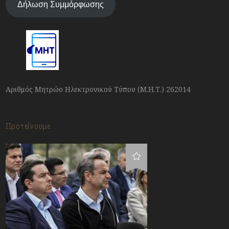
Δήλωση Συμμόρφωσης
Αριθμός Μητρώο Ηλεκτρονικού Τύπου (Μ.Η.Τ.) 262014
Προτείνουμε