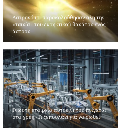
Αστρονόμοι παρακολούθησαν όλη την
«ταινία» του εκρηκτικού θανάτου ενός
άστρου
Γνωστή εταιρεία αυτοκινήτου πνίγεται
στα χρέη -Τι ξεπουλάει για να σωθεί