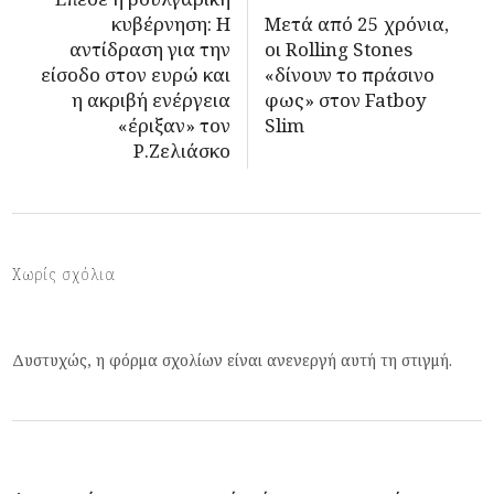
κυβέρνηση: H
Μετά από 25 χρόνια,
αντίδραση για την
οι Rolling Stones
είσοδο στον ευρώ και
«δίνουν το πράσινο
η ακριβή ενέργεια
φως» στον Fatboy
«έριξαν» τον
Slim
Ρ.Ζελιάσκο
Χωρίς σχόλια
Δυστυχώς, η φόρμα σχολίων είναι ανενεργή αυτή τη στιγμή.