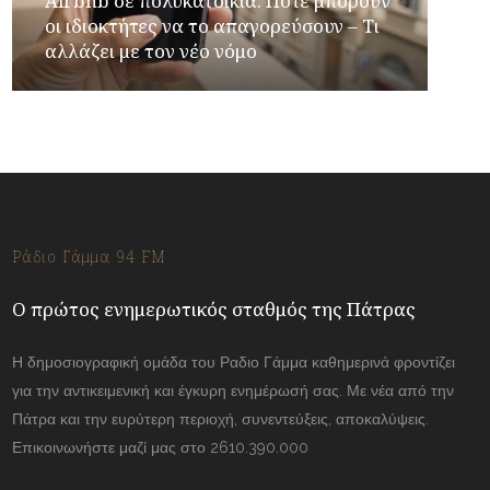
Airbnb σε πολυκατοικία: Πότε μπορούν
οι ιδιοκτήτες να το απαγορεύσουν – Τι
αλλάζει με τον νέο νόμο
Ράδιο Γάμμα 94 FM
Ο πρώτος ενημερωτικός σταθμός της Πάτρας
Η δημοσιογραφική ομάδα του Ραδιο Γάμμα καθημερινά φροντίζει
για την αντικειμενική και έγκυρη ενημέρωσή σας. Με νέα από την
Πάτρα και την ευρύτερη περιοχή, συνεντεύξεις, αποκαλύψεις.
Επικοινωνήστε μαζί μας στο 2610.390.000