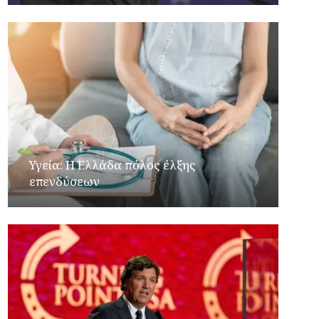
Υγεία: Η Ελλάδα πόλος έλξης
επενδύσεων