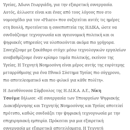
Υγείας, Άδωνι Γεωργιάδη, για την εξαιρετική συνεργασία.
Αυτός, άλλωστε είναι και ένας από τους λόγους που στο
νομοσχέδιο για τον «Pharo» που συζητείται αυτές τις ημέρες
στη Βουλή, προτείνεται η συνεποπτεία της ΗΔΙΚΑ, ώστε να
συνδυάζουμε τεχνογνωσία και υγειονομική πολιτική και οι
ψηφιακές υπηρεσίες να υλοποιούνται ακόμα πιο γρήγορα.
Συνεχίζουμε με ξακάθαρο στόχο: μέσω τεχνολογικών εργαλείων
αναβαθμίζουμε έναν κρίσιμο τομέα πολιτικής, εκείνον της
Υγείας. Η Τεχνητή Νοημοσύνη είναι μέρος αυτής της ευρύτερης
μεταρρύθμισης για ένα Εθνικό Σύστημα Υγείας πιο σύγχρονο,
πιο αποτελεσματικό και πιο φιλικό για κάθε πολίτη».
Η Διευθύνουσα Σύμβουλος της Η.ΔΙ.Κ.Α. Α.Ε.,
Νίκη
Τσούμα
δήλωσε: «Η συνεργασία των Υπουργείων Ψηφιακής
Διακυβέρνησης και Τεχνητής Νοημοσύνης και Υγείας αποτελεί
πρότυπο, καθώς συνδυάζει την ψηφιακή τεχνογνωσία με την
επιχειρησιακή εμπειρία. Πρόκειται για μια εξαιρετική
συνεργασία με εξαιρετικά αποτελέσματα. Η Τεχνητή