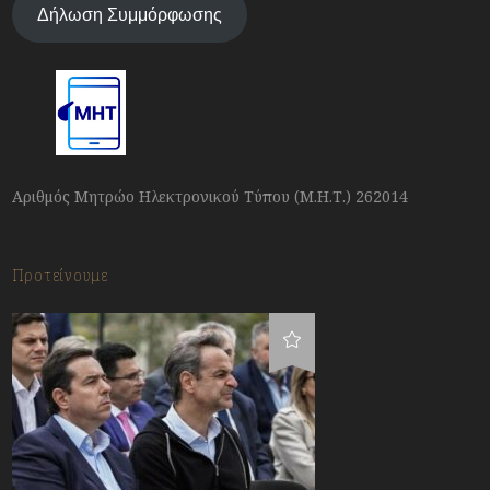
Δήλωση Συμμόρφωσης
Αριθμός Μητρώο Ηλεκτρονικού Τύπου (Μ.Η.Τ.) 262014
Προτείνουμε