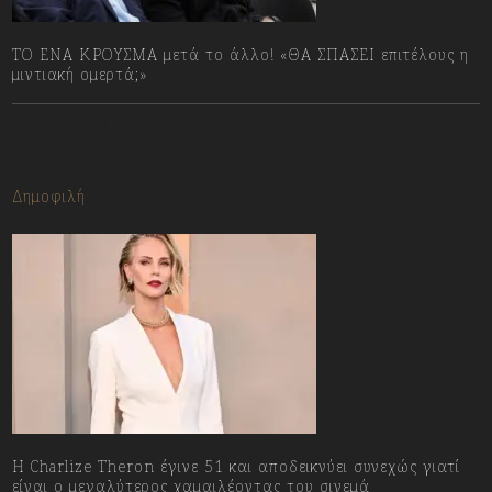
ΤΟ ΕΝΑ ΚΡΟΥΣΜΑ μετά το άλλο! «ΘΑ ΣΠΑΣΕΙ επιτέλους η
μιντιακή ομερτά;»
13/07/2023
Δημοφιλή
Η Charlize Theron έγινε 51 και αποδεικνύει συνεχώς γιατί
είναι ο μεγαλύτερος χαμαιλέοντας του σινεμά