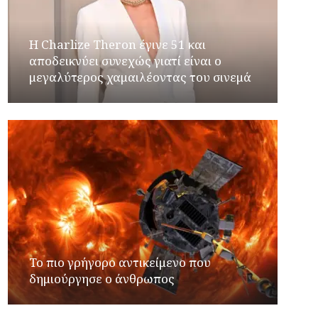
Η Charlize Theron έγινε 51 και
αποδεικνύει συνεχώς γιατί είναι ο
μεγαλύτερος χαμαιλέοντας του σινεμά
Το πιο γρήγορο αντικείμενο που
δημιούργησε ο άνθρωπος