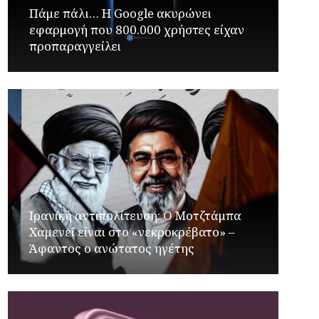
Πάμε πάλι… Η Google ακυρώνει
εφαρμογή που 800.000 χρήστες είχαν
προπαραγγείλει
Ιρανική αντιπολίτευση: Ο Μοτζτάμπα
Χαμενεΐ είναι στο «νεκροκρέβατο» –
Άφαντος ο ανώτατος ηγέτης