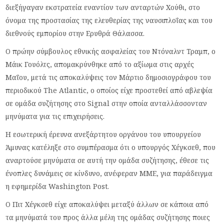
διεξήγαγαν εκστρατεία εναντίον των ανταρτών Χούθι, στο
όνομα της προστασίας της ελευθερίας της ναυσιπλοΐας και του
διεθνούς εμπορίου στην Ερυθρά Θάλασσα.
Ο πρώην σύμβουλος εθνικής ασφαλείας του Ντόναλντ Τραμπ, ο
Μάικ Γουόλτς, απομακρύνθηκε από το αξίωμα στις αρχές
Μαΐου, μετά τις αποκαλύψεις τον Μάρτιο δημοσιογράφου του
περιοδικού The Atlantic, ο οποίος είχε προστεθεί από αβλεψία
σε ομάδα συζήτησης στο Signal στην οποία ανταλλάσσονταν
μηνύματα για τις επιχειρήσεις.
Η εσωτερική έρευνα ανεξάρτητου οργάνου του υπουργείου
Άμυνας κατέληξε στο συμπέρασμα ότι ο υπουργός Χέγκσεθ, που
αναρτούσε μηνύματα σε αυτή την ομάδα συζήτησης, έθεσε τις
ένοπλες δυνάμεις σε κίνδυνο, ανέφεραν ΜΜΕ, για παράδειγμα
η εφημερίδα Washington Post.
Ο Πιτ Χέγκσεθ είχε αποκαλύψει μεταξύ άλλων σε κάποια από
τα μηνύματά του προς άλλα μέλη της ομάδας συζήτησης ποιες