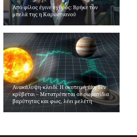
Από φίλος έγινε εχθρός: Βρήκε τον
μπελά της η Καρυστιανού
Ανακάλυψη-κλειδί: Η σκοτεινή ύλη δεν
κρύβεται – Μετατρέπεται σε σωματίδια
βαρύτητας και φως, λέει μελέτη