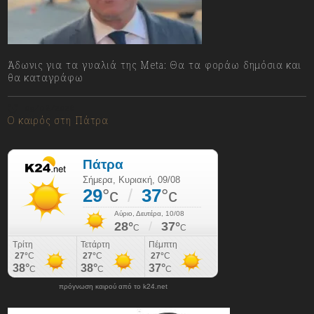
Άδωνις για τα γυαλιά της Meta: Θα τα φοράω δημόσια και
θα καταγράφω
09/08/2026
Ο καιρός στη Πάτρα
πρόγνωση καιρού από το k24.net