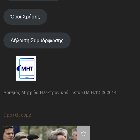
Όροι Χρήσης
Δήλωση Συμμόρφωσης
Αριθμός Μητρώο Ηλεκτρονικού Τύπου (Μ.Η.Τ.) 262014
Προτείνουμε