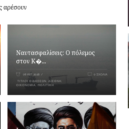
ς αρέσουν
Ναυτασφαλίσεις: Ο πόλεμος
στον Κ�...
08 ΑΥΓ 2026
0 ΣΧΌΛΙΑ
ΤΊΤΛΟΙ ΕΙΔΉΣΕΩΝ
,
ΔΙΕΘΝΉ
,
ΟΙΚΟΝΟΜΊΑ
,
ΠΟΛΙΤΙΚΉ