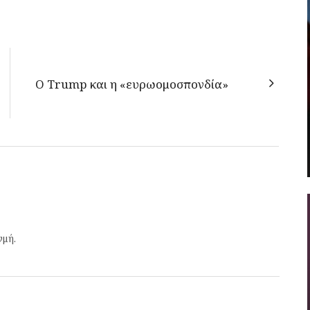
O Τrump και η «ευρωομοσπονδία»
γμή.