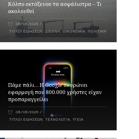
Κόλπο εκτόξευσε τα ασφάλιστρα – Τι
ακολουθεί
08/08/2026
ΤΊΤΛΟΙ ΕΙΔΉΣΕΩΝ
,
ΔΙΕΘΝΉ
,
ΟΙΚΟΝΟΜΊΑ
,
ΠΟΛΙΤΙΚΉ
Πάμε πάλι… Η Google ακυρώνει
εφαρμογή που 800.000 χρήστες είχαν
προπαραγγείλει
08/08/2026
ΤΊΤΛΟΙ ΕΙΔΉΣΕΩΝ
,
ΤΕΧΝΟΛΟΓΊΑ
,
ΥΓΕΊΑ