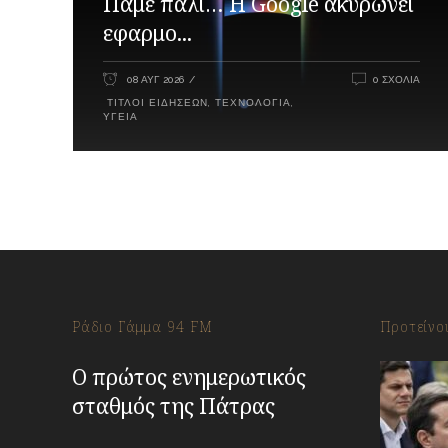
Πάμε πάλι… Η Google ακυρώνει
εφαρμο...
08 ΑΥΓ 2026
0 ΣΧΌΛΙΑ
ΤΊΤΛΟΙ ΕΙΔΉΣΕΩΝ
,
ΤΕΧΝΟΛΟΓΊΑ
,
ΥΓΕΊΑ
Ράδιο Γάμμα 94 FM
Προτείνο
Ο πρώτος ενημερωτικός
σταθμός της Πάτρας