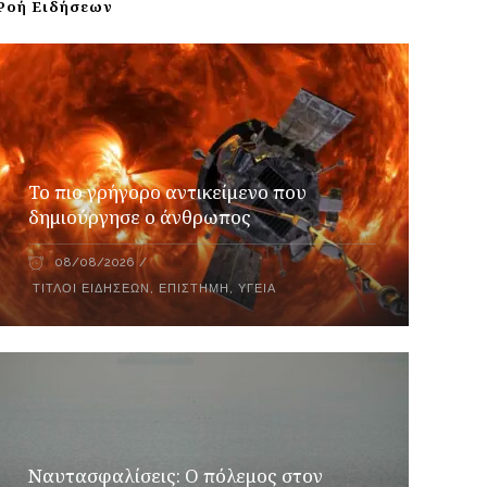
Ροή Ειδήσεων
Το πιο γρήγορο αντικείμενο που
δημιούργησε ο άνθρωπος
08/08/2026
ΤΊΤΛΟΙ ΕΙΔΉΣΕΩΝ
,
ΕΠΙΣΤΉΜΗ
,
ΥΓΕΊΑ
Ναυτασφαλίσεις: Ο πόλεμος στον