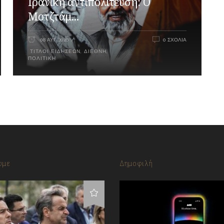
Ιρανική αντιπολίτευση: Ο
Μοτζτάμ...
08 ΑΥΓ 2026
0 ΣΧΌΛΙΑ
ΤΊΤΛΟΙ ΕΙΔΉΣΕΩΝ
,
ΔΙΕΘΝΉ
,
ΠΟΛΙΤΙΚΉ
υμε
Δημοφιλή