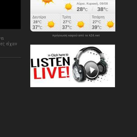
πρόγνωση καιρού από το k24.net
ει
ες είχαν