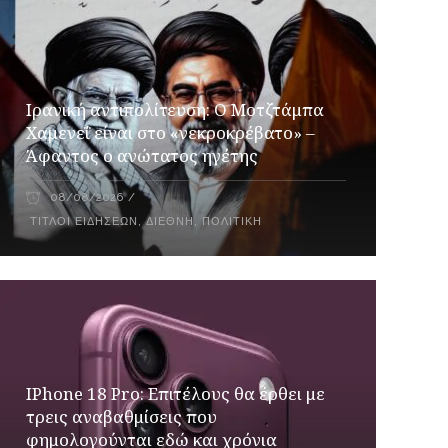
Ιρανική αντιπολίτευση: Ο Μοτζτάμπα
Χαμενεΐ είναι στο «νεκροκρέβατο» –
Άφαντος ο ανώτατος ηγέτης
08/08/2026
ΤΊΤΛΟΙ ΕΙΔΉΣΕΩΝ
,
ΔΙΕΘΝΉ
,
ΠΟΛΙΤΙΚΉ
IPhone 18 Pro: Επιτέλους θα έρθει με
τρεις αναβαθμίσεις που
φημολογούνται εδώ και χρόνια