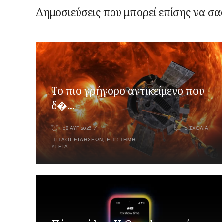
Δημοσιεύσεις που μπορεί επίσης να σα
Το πιο γρήγορο αντικείμενο που
δ�...
08 ΑΥΓ 2026
0 ΣΧΌΛΙΑ
ΤΊΤΛΟΙ ΕΙΔΉΣΕΩΝ
,
ΕΠΙΣΤΉΜΗ
,
ΥΓΕΊΑ