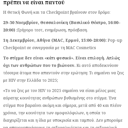
πρέπει να είναι παντού
Η Θετική Φωνή και τα Checkpoint βγαίνουν στον δρόμο:
29–30 Νοεμβρίου, Θεσσαλονίκη (Βασιλικό Θέατρο, 16:00–
20:00) :
Γρήγορο τεστ, ενημέρωση, πρόσβαση.
1η Δεκεμβρίου, Αθήνα (MAC, Ερμού, 15:00–20:00):
Pop-up
Checkpoint σε συνεργασία με τη MAC Cosmetics
Το στίγμα δεν είναι
«
κάτι φυσικό
»
. Είναι επιλογή. Απλώς
όχι των ανθρώπων που το βιώνουν.
Κι αυτό αποδεικνύουν
τέσσερα άτομα που απαντούν στην ερώτηση: Τι σημαίνει να ζεις
με HIV στην Ελλάδα το 2025;
«Το να ζεις με τον HIV το 2025 σημαίνει να είσαι μέλος μιας
αόρατης κοινότητας ανθρώπων βυθισμένης στο στίγμα. Ένα
στίγμα που βαραίνει ακόμη και σήμερα, μετά από 40 και πλέον
χρόνια, την κοινότητα των ομοφυλόφιλων, η οποία το
διαχειρίζεται και η ίδια με υποκρισία και ταμπού. Δεν μπορούμε
να απενοχοποιήσουμε τη σεξουαλικότητα και τη σεξουαλική