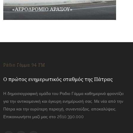
«ΑΕΡΟΔΡΟΜΙΟ ΑΡΑΞΟΥ»
Ράδιο Γάμμα 94 FM
Ο πρώτος ενημερωτικός σταθμός της Πάτρας
Η δημοσιογραφική ομάδα του Ραδιο Γάμμα καθημερινά φροντίζει
για την αντικειμενική και έγκυρη ενημέρωσή σας. Με νέα από την
Πάτρα και την ευρύτερη περιοχή, συνεντεύξεις, αποκαλύψεις.
Επικοινωνήστε μαζί μας στο 2610.390.000