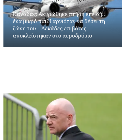
Καναδάς: Ακυρώθηκε πτήση επειδή…
ένα μικρό παιδί αρνιόταν να δέσει τη
ζώνη του – Δεκάδες επιβάτες
αποκλείστηκαν στο αεροδρόμιο
Γιώργος Καρβουνιάρης – Κατερίνα Σολωμού
στο Ράδιο Γάμμα 94FM