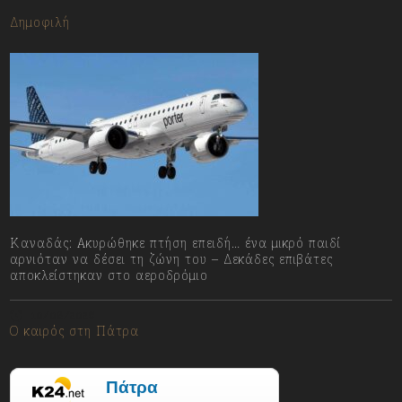
Δημοφιλή
Καναδάς: Ακυρώθηκε πτήση επειδή… ένα μικρό παιδί
αρνιόταν να δέσει τη ζώνη του – Δεκάδες επιβάτες
αποκλείστηκαν στο αεροδρόμιο
10/08/2026
Ο καιρός στη Πάτρα