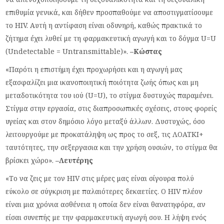
επιθυμία γενικά, και δήθεν προσπαθούμε να αποστιγματίσουμε
το HIV. Αυτή η αντίφαση είναι οδυνηρή, καθώς πρακτικά το
ζήτημα έχει λυθεί με τη φαρμακευτική αγωγή και το δόγμα U=U
(Undetectable = Untransmittable)».
–
Κώστας
«Παρότι η επιστήμη έχει προχωρήσει και η αγωγή μας
εξασφαλίζει μια ικανοποιητική ποιότητα ζωής όπως και μη
μεταδοτικότητα του ιού (U=U), το στίγμα δυστυχώς παραμένει.
Στίγμα στην εργασία, στις διαπροσωπικές σχέσεις, στους φορείς
υγείας και στον δημόσιο λόγο μεταξύ άλλων. Δυστυχώς, όσο
λειτουργούμε με προκατάληψη ως προς το σεξ, τις ΛΟΑΤΚΙ+
ταυτότητες, την σεξεργασια και την χρήση ουσιών, το στίγμα θα
βρίσκει χώρο».
–
Λευτέρης
«Το να ζεις με τον HIV στις μέρες μας είναι σίγουρα πολύ
εύκολο σε σύγκριση με παλαιότερες δεκαετίες. Ο HIV πλέον
είναι μια χρόνια ασθένεια η οποία δεν είναι θανατηφόρα, αν
είσαι συνεπής με την φαρμακευτική αγωγή σου. Η λήψη ενός