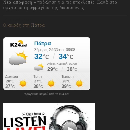
Νέα απόφαση – πρόκληση για τις υποκλοπές: Ξανά στο
αρχείο με τη σφραγίδα της Δικαιοσύνης
08/08/2026
Ο καιρός στη Πάτρα
πρόγνωση καιρού από το k24.net