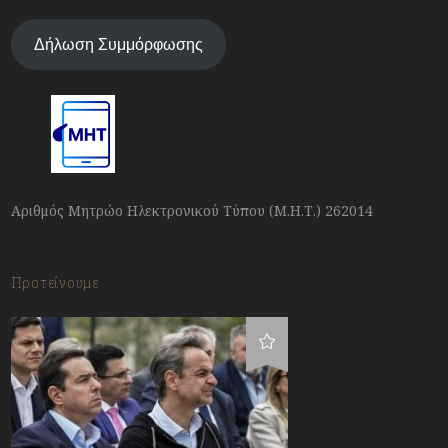
Δήλωση Συμμόρφωσης
Αριθμός Μητρώο Ηλεκτρονικού Τύπου (Μ.Η.Τ.) 262014
Προτείνουμε