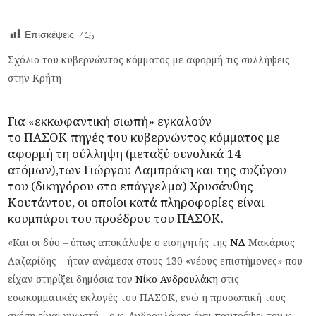
Επισκέψεις:
415
Σχόλιο του κυβερνώντος κόμματος με αφορμή τις συλλήψεις
στην Κρήτη
Για «εκκωφαντική σιωπή» εγκαλούν
το
ΠΑΣΟΚ
πηγές του κυβερνώντος κόμματος με
αφορμή
τη σύλληψη (μεταξύ συνολικά 14
ατόμων),
των Γιώργου Λαμπράκη και της συζύγου
του (δικηγόρου στο επάγγελμα) Χρυσάνθης
Κουτάντου, οι οποίοι κατά πληροφορίες είναι
κουμπάροι του προέδρου του ΠΑΣΟΚ.
«Και οι δύο – όπως αποκάλυψε ο εισηγητής της
ΝΔ
Μακάριος
Λαζαρίδης – ήταν ανάμεσα στους 130 «νέους επιστήμονες» που
είχαν στηρίξει δημόσια τον
Νίκο Ανδρουλάκη
στις
εσωκομματικές εκλογές του ΠΑΣΟΚ, ενώ η προσωπική τους
σχέση είναι γνωστή – ο κ. Ανδρουλάκης έχει παντρέψει τον κ.