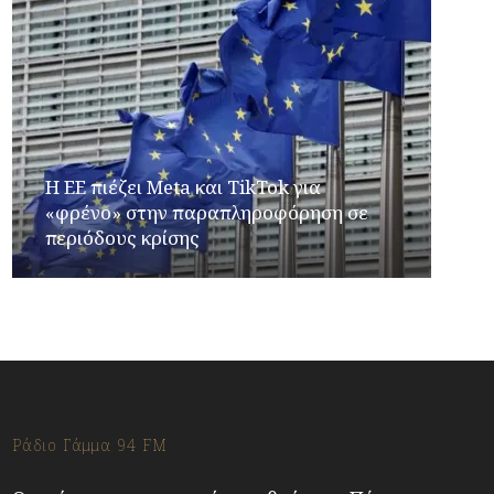
Η ΕΕ πιέζει Meta και TikTok για
«φρένο» στην παραπληροφόρηση σε
περιόδους κρίσης
Ράδιο Γάμμα 94 FM