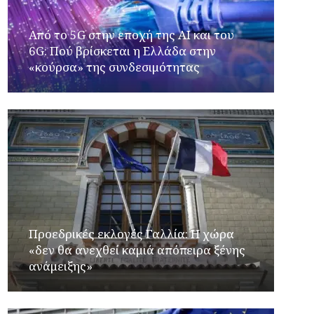
Από το 5G στην εποχή της AI και του
6G: Πού βρίσκεται η Ελλάδα στην
«κούρσα» της συνδεσιμότητας
Προεδρικές εκλογές Γαλλία: Η χώρα
«δεν θα ανεχθεί καμιά απόπειρα ξένης
ανάμειξης»