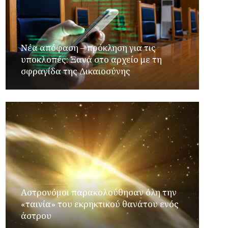
Νέα απόφαση – πρόκληση για τις
υποκλοπές: Ξανά στο αρχείο με τη
σφραγίδα της Δικαιοσύνης
Αστρονόμοι παρακολούθησαν όλη την
«ταινία» του εκρηκτικού θανάτου ενός
άστρου