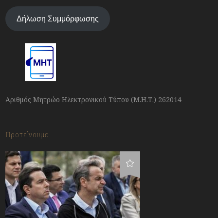
Δήλωση Συμμόρφωσης
Αριθμός Μητρώο Ηλεκτρονικού Τύπου (Μ.Η.Τ.) 262014
Προτείνουμε