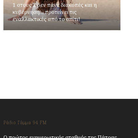
1 στους 2 δεν πάνε διακοπές και η
κυβέρνηση… προτείνει τις
εναλλακτικές από το σπίτι!
Φιέστα κοροϊδίας για τους αγρότες: Στον
αέρα η προθεσμία για τις επιδοτήσεις – Και
δεύτερη πλατφόρμα για τις δηλώσεις
Ράδιο Γάμμα 94 FM
Ο πρώτος ενημερωτικός σταθμός της Πάτρας