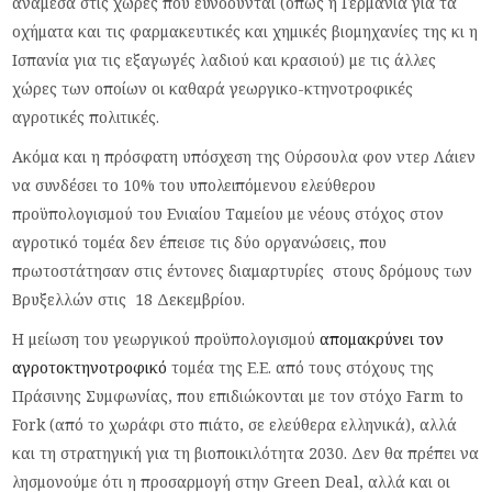
ανάμεσα στις χώρες που ευνοούνται (όπως η Γερμανία για τα
οχήματα και τις φαρμακευτικές και χημικές βιομηχανίες της κι η
Ισπανία για τις εξαγωγές λαδιού και κρασιού) με τις άλλες
χώρες των οποίων οι καθαρά γεωργικο-κτηνοτροφικές
αγροτικές πολιτικές.
Ακόμα και η πρόσφατη υπόσχεση της Ούρσουλα φον ντερ Λάιεν
να συνδέσει το 10% του υπολειπόμενου ελεύθερου
προϋπολογισμού του Ενιαίου Ταμείου με νέους στόχος στον
αγροτικό τομέα δεν έπεισε τις δύο οργανώσεις, που
πρωτοστάτησαν στις έντονες διαμαρτυρίες στους δρόμους των
Βρυξελλών στις 18 Δεκεμβρίου.
Η μείωση του γεωργικού προϋπολογισμού
απομακρύνει τον
αγροτοκτηνοτροφικό
τομέα της Ε.Ε. από τους στόχους της
Πράσινης Συμφωνίας, που επιδιώκονται με τον στόχο Farm to
Fork (από το χωράφι στο πιάτο, σε ελεύθερα ελληνικά), αλλά
και τη στρατηγική για τη βιοποικιλότητα 2030. Δεν θα πρέπει να
λησμονούμε ότι η προσαρμογή στην Green Deal, αλλά και οι