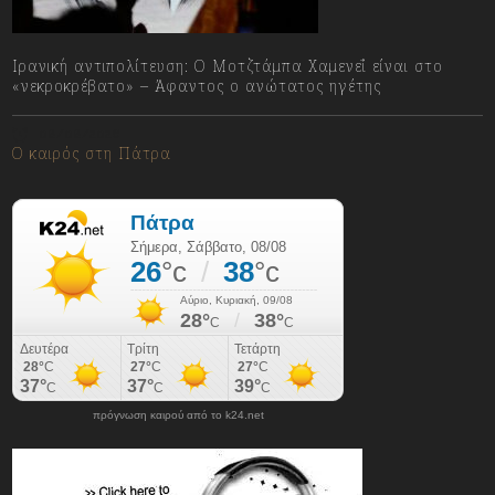
Ιρανική αντιπολίτευση: Ο Μοτζτάμπα Χαμενεΐ είναι στο
«νεκροκρέβατο» – Άφαντος ο ανώτατος ηγέτης
08/08/2026
Ο καιρός στη Πάτρα
πρόγνωση καιρού από το k24.net