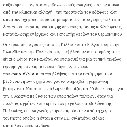
αυξανόμενες αγροτο-περιβαλλοντικές ανάγκες για την άμυνα
από την κλιματική αλλαγή, την προστασία του εδάφους κλπ,
απαιτούν όχι μόνο μέτρα μετριασμού της παραγωγής αλλά και
δαπανηρά μέτρα προσαρμογής σε νέους τρόπους καλλιέργειας,
κατανάλωσης ενέργειας και εκπομπής αερίων του θερμοκηπίου.
Οι Ευρωπαίοι αγρότες (από τη Γαλλία και το Βέλγιο, ίσαμε την
Ιρλανδία και την Πολωνία, κυρίως) βλέπουν ότι ο τομέας τους
είναι ο μόνος που καλείται να θυσιασθεί για μία τυπική τελείως
εφαρμογή των «πράσινων» οδηγιών, την ώρα
που
αναστέλλονται
οι προβλέψεις για την κατάργηση των
βενζινοκίνητων οχημάτων για να στηριχθεί η γερμανική
βιομηχανία. Και από την άλλη να θεσπίζονται 90 δισεκ. ευρώ για
την Ουκρανία με θυσίες των ευρωπαίων πολιτών, όταν για
πολλούς αγρότες και κυρίως του μεγάλου σιτοβολώνα της
Πολωνίας, οι εισαγωγές φθηνών προϊόντων από τη χώρα
τούτη(της οποίας η ένταξη στην Ε.Ε. συζητιέται κιόλας)
αποτελούν μέγα κίνδυνο.