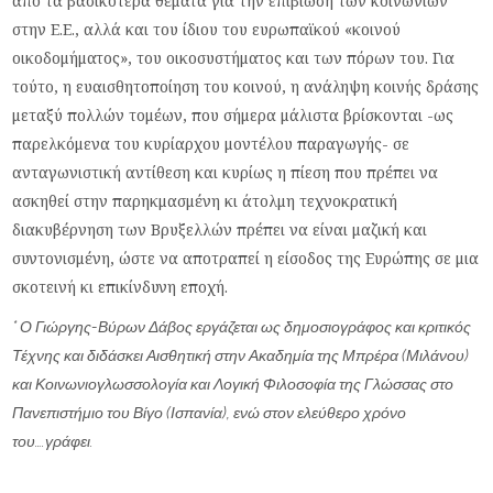
από τα βασικότερα θέματα για την επιβίωση των κοινωνιών
στην Ε.Ε., αλλά και του ίδιου του ευρωπαϊκού «κοινού
οικοδομήματος», του οικοσυστήματος και των πόρων του. Για
τούτο, η ευαισθητοποίηση του κοινού, η ανάληψη κοινής δράσης
μεταξύ πολλών τομέων, που σήμερα μάλιστα βρίσκονται -ως
παρελκόμενα του κυρίαρχου μοντέλου παραγωγής- σε
ανταγωνιστική αντίθεση και κυρίως η πίεση που πρέπει να
ασκηθεί στην παρηκμασμένη κι άτολμη τεχνοκρατική
διακυβέρνηση των Βρυξελλών πρέπει να είναι μαζική και
συντονισμένη, ώστε να αποτραπεί η είσοδος της Ευρώπης σε μια
σκοτεινή κι επικίνδυνη εποχή.
* Ο Γιώργης-Βύρων Δάβος εργάζεται ως δημοσιογράφος και κριτικός
Τέχνης και διδάσκει Αισθητική στην Ακαδημία της Μπρέρα (Μιλάνου)
και Κοινωνιογλωσσολογία και Λογική Φιλοσοφία της Γλώσσας στο
Πανεπιστήμιο του Βίγο (Ισπανία), ενώ στον ελεύθερο χρόνο
του….γράφει.