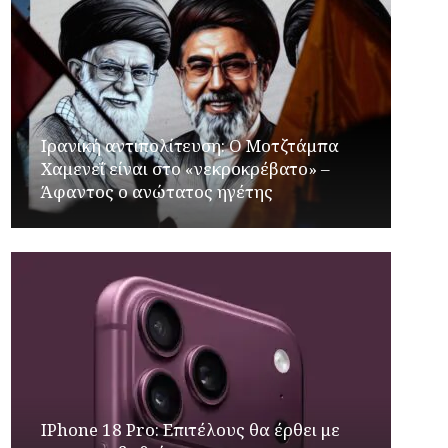
Ιρανική αντιπολίτευση: Ο Μοτζτάμπα
Χαμενεΐ είναι στο «νεκροκρέβατο» –
Άφαντος ο ανώτατος ηγέτης
IPhone 18 Pro: Επιτέλους θα έρθει με