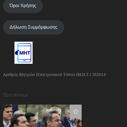
Όροι Χρήσης
Δήλωση Συμμόρφωσης
Αριθμός Μητρώο Ηλεκτρονικού Τύπου (Μ.Η.Τ.) 262014
Προτείνουμε