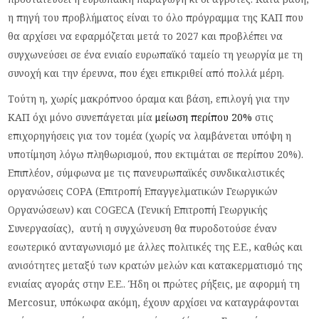
η πηγή του προβλήματος είναι το όλο πρόγραμμα της ΚΑΠ που
θα αρχίσει να εφαρμόζεται μετά το 2027 και προβλέπει να
συγχωνεύσει σε ένα ενιαίο ευρωπαϊκό ταμείο τη γεωργία με τη
συνοχή και την έρευνα, που έχει επικριθεί από πολλά μέρη.
Τούτη η, χωρίς μακρόπνοο όραμα και βάση, επιλογή για την
ΚΑΠ όχι μόνο συνεπάγεται μία
μείωση περίπου 20%
στις
επιχορηγήσεις για τον τομέα (χωρίς να λαμβάνεται υπόψη η
υποτίμηση λόγω πληθωρισμού, που εκτιμάται σε περίπου 20%).
Επιπλέον, σύμφωνα με τις πανευρωπαϊκές συνδικαλιστικές
οργανώσεις COPA (Επιτροπή Επαγγελματικών Γεωργικών
Οργανώσεων) και COGECA (Γενική Επιτροπή Γεωργικής
Συνεργασίας), αυτή η συγχώνευση θα πυροδοτούσε έναν
εσωτερικό ανταγωνισμό με άλλες πολιτικές της Ε.Ε., καθώς και
ανισότητες μεταξύ των κρατών μελών και κατακερματισμό της
ενιαίας αγοράς στην Ε.Ε.. Ήδη οι πρώτες ρήξεις, με αφορμή τη
Mercosur, υπόκωφα ακόμη, έχουν αρχίσει να καταγράφονται