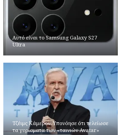
Αυτό είναι το Samsung Galaxy S27
Ultra
Τζέιμς Κάμερον: Υπονόησε ότι τελείωσε
τα γυρίσματα των «ταινιών Avatar»