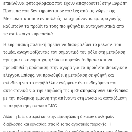
επικίνδυνα φυτοφάρμακα που έχουν απαγορευτεί στην Ευρώπη.
Πρότυπα που δεν τηρούνται σε πολλές από τις χώρες της
Mercosur και που εν πολλοίς -κι όχι μόνον υπερπαραγωγής-
καθιστούν τα προϊόντα τους πιο φθηνά κι ανταγωνιστικά από
τα αντίστοιχα ευρωπαϊκά.
Η ευρωπαϊκή πολιτική πρέπει να διασφαλίσει το μέλλον του
τομέα, αναγνωρίζοντας τον σημαντικό του ρόλο στη μετάβαση
προς μια οικονομία χαμηλών εκπομπών άνθρακα και να
προωθηθεί η πρόσβαση στην αγορά για τα προϊόντα βιολογικού
ελέγχου. Επίσης, να προωθηθεί η μετάβαση σε φθηνή και
ακίνδυνη για το περιβάλλον ενέργεια: ένα ενδεχόμενο που
αυτοκτονικά για την επιβίωσή της η ΕΕ
απομακρύνει επικίνδυνα
με την πολεμική εμμονή της απέναντι στη Ρωσία κι ασπαζόμενη
το ακριβό αμερικανικό LNG.
Αλλά, η Ε.Ε. υστερεί και στην εξασφάλιση δίκαιων συνθηκών
διαβίωσης και εργασίας στις ίδιες τις αγροτικές περιοχές. Η
ανυπαρξία υπηρεσιών κι υποδομών, καθώς τα πάντα μετακυλίονται