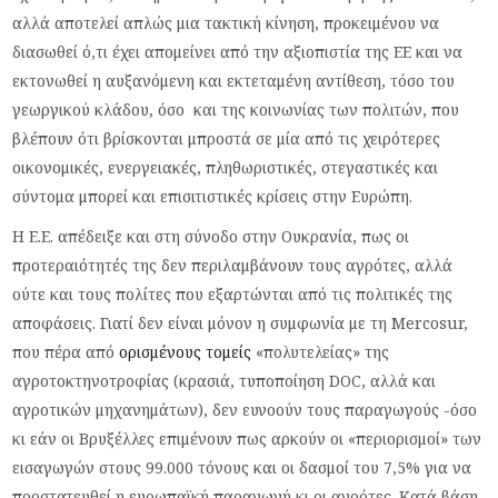
αλλά αποτελεί απλώς μια τακτική κίνηση, προκειμένου να
διασωθεί ό,τι έχει απομείνει από την αξιοπιστία της ΕΕ και να
εκτονωθεί η αυξανόμενη και εκτεταμένη αντίθεση, τόσο του
γεωργικού κλάδου, όσο και της κοινωνίας των πολιτών, που
βλέπουν ότι βρίσκονται μπροστά σε μία από τις χειρότερες
οικονομικές, ενεργειακές, πληθωριστικές, στεγαστικές και
σύντομα μπορεί και επισιτιστικές κρίσεις στην Ευρώπη.
Η Ε.Ε. απέδειξε και στη σύνοδο στην Ουκρανία, πως οι
προτεραιότητές της δεν περιλαμβάνουν τους αγρότες, αλλά
ούτε και τους πολίτες που εξαρτώνται από τις πολιτικές της
αποφάσεις. Γιατί δεν είναι μόνον η συμφωνία με τη Mercosur,
που πέρα από
ορισμένους τομείς
«πολυτελείας» της
αγροτοκτηνοτροφίας (κρασιά, τυποποίηση DOC, αλλά και
αγροτικών μηχανημάτων), δεν ευνοούν τους παραγωγούς -όσο
κι εάν οι Βρυξέλλες επιμένουν πως αρκούν οι «περιορισμοί» των
εισαγωγών στους 99.000 τόνους και οι δασμοί του 7,5% για να
προστατευθεί η ευρωπαϊκή παραγωγή κι οι αγρότες. Κατά βάση,