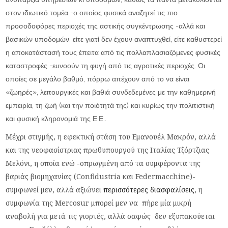
στον ιδιωτικό τομέα -ο οποίος φυσικά αναζητεί τις πιο
προσοδοφόρες περιοχές της αστικής συγκέντρωσης -αλλά και
βασικών υποδομών, είτε γιατί δεν έχουν αναπτυχθεί, είτε καθυστερεί
η αποκατάστασή τους έπειτα από τις πολλαπλασιαζόμενες φυσικές
καταστροφές -ευνοούν τη φυγή από τις αγροτικές περιοχές. Οι
οποίες σε μεγάλο βαθμό, πόρρω απέχουν από το να είναι
«ζωηρές», λειτουργικές και βαθιά συνδεδεμένες με την καθημερινή
εμπειρία, τη ζωή (και την ποιότητά της) και κυρίως την πολιτιστική
και φυσική κληρονομιά της Ε.Ε..
Μέχρι στιγμής, η εφεκτική στάση του Εμανουέλ Μακρόν, αλλά
και της νεοφασίστριας πρωθυπουργού της Ιταλίας Τζόρτζιας
Μελόνι, η οποία ενώ -σπρωγμένη από τα συμφέροντα της
βαριάς βιομηχανίας (Confidustria και Federmacchine)-
συμφωνεί μεν, αλλά αξιώνει
περισσότερες διασφαλίσεις
, η
συμφωνία της Mercosur μπορεί μεν να πήρε μία μικρή
αναβολή για μετά τις γιορτές, αλλά σαφώς δεν εξυπακούεται