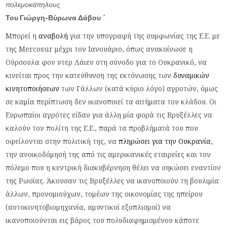
πολεμοκάπηλους.
Του Γιώργη-Βύρωνα Δάβου
*
Μπορεί η
αναβολή
για την υπογραφή της συμφωνίας της Ε.Ε. με
της Mercosur μέχρι τον Ιανουάριο, όπως ανακοίνωσε η
Ούρσουλα φον ντερ Λάιεν στη σύνοδο για το Ουκρανικό, να
κινείται προς την κατεύθυνση της εκτόνωσης των
δυναμικών
κινητοποιήσεων
των Γάλλων (κατά κύριο λόγο) αγροτών, όμως
σε καμία περίπτωση δεν ικανοποιεί τα αιτήματα του κλάδου. Οι
Ευρωπαίοι αγρότες είδαν για άλλη μία φορά τις Βρυξέλλες να
καλούν τον πολίτη της Ε.Ε., παρά τα προβλήματά του που
οφείλονται στην πολιτική της, να
πληρώσει για την Ουκρανία
,
την ανοικοδόμησή της από τις αμερικανικές εταιρείες και τον
πόλεμο που η κεντρική διακυβέρνηση θέλει να σηκώσει εναντίον
της Ρωσίας. Άκουσαν τις Βρυξέλλες να ικανοποιούν τη βουλιμία
άλλων, προνομιούχων, τομέων της οικονομίας της ηπείρου
(αυτοκινητοβιομηχανία, αμυντικοί εξοπλισμοί) να
ικανοποιούνται εις βάρος του πολυδιαφημισμένου κάποτε