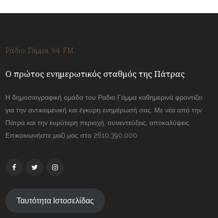
Ράδιο Γάμμα 94 FM
Ο πρώτος ενημερωτικός σταθμός της Πάτρας
Η δημοσιογραφική ομάδα του Ραδιο Γάμμα καθημερινά φροντίζει
για την αντικειμενική και έγκυρη ενημέρωσή σας. Με νέα από την
Πάτρα και την ευρύτερη περιοχή, συνεντεύξεις, αποκαλύψεις.
Επικοινωνήστε μαζί μας στο 2610.390.000
Ταυτότητα Ιστοσελίδας