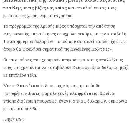
μεταναστευτική της πολιτική, μεταξύ άλλων αυξάνοντας
τα τέλη για τις βίζες εργασίας
και απευλαύνοντας τους
μετανάστες χωρίς νόμιμα έγγραφα.
Το πρόγραμμα της Χρυσής Βίζας υπόσχεται την απόκτηση
αμερικανικής υπηκοότητας σε
«
χρόνο ρεκόρ
»
, με την καταβολή
1 εκατομμυρίου δολαρίων – ποσό που αποτελεί
«
απόδειξη ότι το
άτομο θα ωφελήσει σημαντικά τις Ηνωμένες Πολιτείες
»
.
Οι επιχειρήσεις που χορηγούν υπηκοότητα στους υπαλλήλους
τους υποχρεούνται να καταβάλουν 2 εκατομμύρια δολάρια, μαζί
με επιπλέον τέλη.
Μια
«
πλατινένια
»
έκδοση της κάρτας, η οποία θα
προσφέρει
ειδικές φορολογικές ελαφρύνσεις
, θα είναι
επίσης διαθέσιμη προσεχώς, έναντι 5 εκατ. δολαρίων, σύμφωνα
με την ιστοσελίδα.
Πηγή: BBC