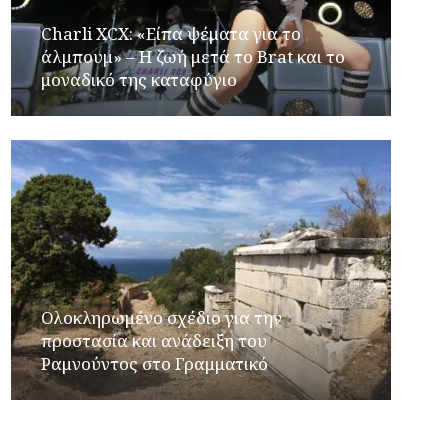
Charli XCX: «Είπα ψέματα για το
άλμπουμ» – Η ζωή μετά το Brat και το
μοναδικό της καταφύγιο
Ολοκληρωμένο σχέδιο για την
προστασία και ανάδειξη του
Ραμνούντος στο Γραμματικό