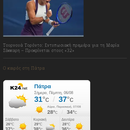
Τουρνουά Τορόντο: Εντυπωσιακή πρεμιέρα για τη Μαρία
Σάκκαρη – Προκρίνεται στους «32»
06/08/2026
Ο καιρός στη Πάτρα