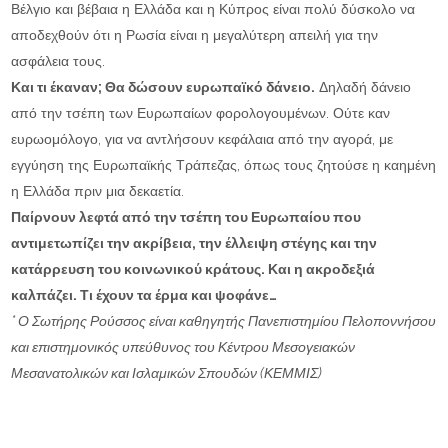
Βέλγιο και βέβαια η Ελλάδα και η Κύπρος είναι πολύ δύσκολο να
αποδεχθούν ότι η Ρωσία είναι η μεγαλύτερη απειλή για την
ασφάλεια τους.
Και τι έκαναν; Θα δώσουν ευρωπαϊκό δάνειο.
Δηλαδή δάνειο
από την τσέπη των Ευρωπαίων φορολογουμένων. Ούτε καν
ευρωομόλογο, για να αντλήσουν κεφάλαια από την αγορά, με
εγγύηση της Ευρωπαϊκής Τράπεζας, όπως τους ζητούσε η καημένη
η Ελλάδα πριν μια δεκαετία.
Παίρνουν λεφτά από την τσέπη του Ευρωπαίου που
αντιμετωπίζει την ακρίβεια, την έλλειψη στέγης και την
κατάρρευση του κοινωνικού κράτους. Και η ακροδεξιά
καλπάζει. Τι έχουν τα έρμα και ψοφάνε…
* Ο Σωτήρης Ρούσσος είναι καθηγητής Πανεπιστημίου Πελοποννήσου
και επιστημονικός υπεύθυνος του Κέντρου Μεσογειακών
Μεσανατολικών και Ισλαμικών Σπουδών (ΚΕΜΜΙΣ)