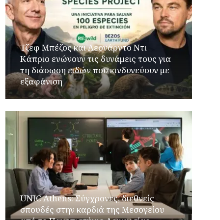
Τζεφ Μπέζος και Λεονάρντο Ντι
Κάπριο ενώνουν τις δυνάμεις τους για
τη διάσωση ειδών που κινδυνεύουν με
εξαφάνιση
UNIC Athens: Σύγχρονες, διεθνείς
σπουδές στην καρδιά της Μεσογείου