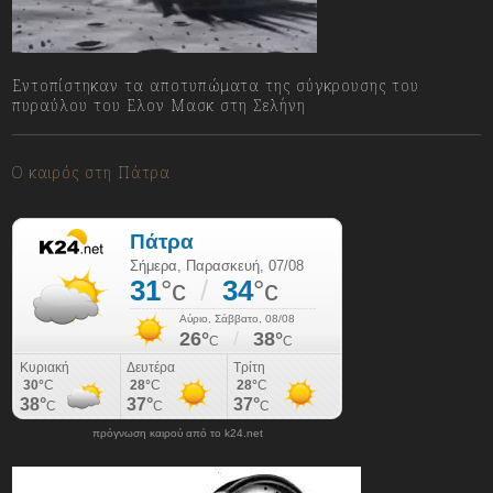
Εντοπίστηκαν τα αποτυπώματα της σύγκρουσης του
πυραύλου του Ελον Μασκ στη Σελήνη
07/08/2026
Ο καιρός στη Πάτρα
πρόγνωση καιρού από το k24.net