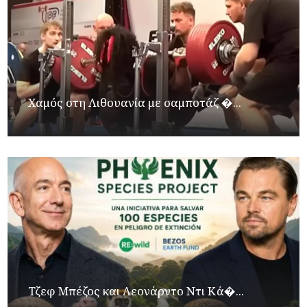
Χαμός στη Λιθουανία με σαμποτάζ �...
Τζεφ Μπέζος και Λεονάρντο Ντι Κά�...