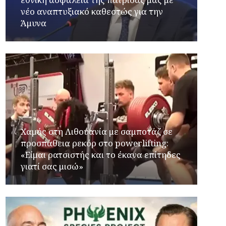
νέο αναπτυξιακό καθεστώς για την
Άμυνα
Χαμός στη Λιθουανία με σαμποτάζ σε
προσπάθεια ρεκόρ στο powerlifting:
«Είμαι ρατσιστής και το έκανα επίτηδες
γιατί σας μισώ»