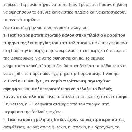
κυρίως η Γερμανία πήγαν να το παίξουν Τραμπ και Πούτιν, δηλαδή
να αψηφήσουν το διεθνές κανονιστικό πλαίσιο και να κατασχέσουν
τα ρωσικά κεφάλαια.
Δεν τα κατάφεραν για τους παρακάτω λόγους:
1. Γιατί το χρηματοπιστωτικό κανονιστικό πλαίσιο αφορά τον
πυρήνα της λειτουργίας του καπιταλισμού
και όχι την γενοκτονία
στη Γάζα, την κυριαρχία της Ουκρανίας ή τα κυριαρχικά δικαιώματα
της Βενεζουέλας, για να το αψηφήσει κανείς. Το διεθνές
χρηματοπιστωτικό σύστημα δεν θα πυροβολήσει τα πόδια του για
να στηρίξει το παραπαίον εγχείρημα της Ευρωπαϊκής Ένωσης.
2. Γιατί η ΕΕ δεν έχει, σε καμία περίπτωση, την ισχύ να
αψηφήσει και πολύ περισσότερο να αλλάξει το διεθνές
κανονιστικό πλαίσιο
. Είναι αποτέλεσμα του και όχι το αντίστροφο.
Γενικότερα, η ΕΕ οδηγείται σταθερά από τον πυρήνα στην
περιφέρεια της διεθνούς ισχύος.
3
. Γιατί τα κράτη μέλη της ΕΕ δεν έχουν κοινές προτεραιότητες
ασφάλειας.
Χώρες όπως η Ιταλία, η Ισπανία, η Πορτογαλία, το