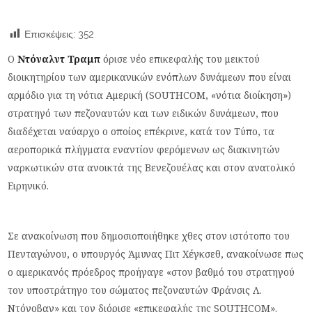
Επισκέψεις:
352
Ο
Ντόναλντ Τραμπ
όρισε νέο επικεφαλής του μεικτού
διοικητηρίου των αμερικανικών ενόπλων δυνάμεων που είναι
αρμόδιο για τη νότια Αμερική (SOUTHCOM, «νότια διοίκηση»)
στρατηγό των πεζοναυτών και των ειδικών δυνάμεων, που
διαδέχεται ναύαρχο ο οποίος επέκρινε, κατά τον Τύπο, τα
αεροπορικά πλήγματα εναντίον φερόμενων ως διακινητών
ναρκωτικών στα ανοικτά της Βενεζουέλας και στον ανατολικό
Ειρηνικό.
Σε ανακοίνωση που δημοσιοποιήθηκε χθες στον ιστότοπο του
Πενταγώνου, ο υπουργός Άμυνας Πιτ Χέγκσεθ, ανακοίνωσε πως
ο αμερικανός πρόεδρος προήγαγε «στον βαθμό του στρατηγού
τον υποστράτηγο του σώματος πεζοναυτών Φράνσις Λ.
Ντόνοβαν» και τον διόρισε «επικεφαλής της SOUTHCOM».