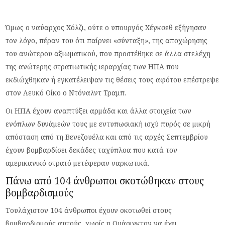
Όμως ο ναύαρχος Χόλζι, ούτε ο υπουργός Χέγκσεθ εξήγησαν
τον λόγο, πέραν του ότι παίρνει «σύνταξη», της αποχώρησης
του ανώτερου αξιωματικού, που προστέθηκε σε άλλα στελέχη
της ανώτερης στρατιωτικής ιεραρχίας των ΗΠΑ που
εκδιώχθηκαν ή εγκατέλειψαν τις θέσεις τους αφότου επέστρεψε
στον Λευκό Οίκο ο Ντόναλντ Τραμπ.
Οι ΗΠΑ έχουν αναπτύξει αρμάδα και άλλα στοιχεία των
ενόπλων δυνάμεών τους με εντυπωσιακή ισχύ πυρός σε μικρή
απόσταση από τη Βενεζουέλα και από τις αρχές Σεπτεμβρίου
έχουν βομβαρδίσει δεκάδες ταχύπλοα που κατά τον
αμερικανικό στρατό μετέφεραν ναρκωτικά.
Πάνω από 104 άνθρωποι σκοτώθηκαν στους
βομβαρδισμούς
Τουλάχιστον 104 άνθρωποι έχουν σκοτωθεί στους
βομβαρδισμούς αυτούς, χωρίς η Ουάσιγκτον να έχει