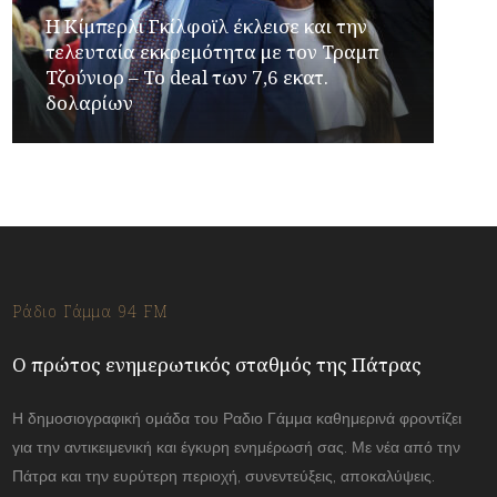
Η Κίμπερλι Γκίλφοϊλ έκλεισε και την
τελευταία εκκρεμότητα με τον Τραμπ
Τζούνιορ – Το deal των 7,6 εκατ.
δολαρίων
Ράδιο Γάμμα 94 FM
Ο πρώτος ενημερωτικός σταθμός της Πάτρας
Η δημοσιογραφική ομάδα του Ραδιο Γάμμα καθημερινά φροντίζει
για την αντικειμενική και έγκυρη ενημέρωσή σας. Με νέα από την
Πάτρα και την ευρύτερη περιοχή, συνεντεύξεις, αποκαλύψεις.