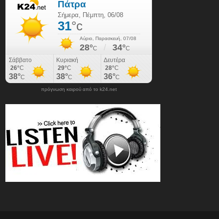
πρόγνωση καιρού από το k24.net