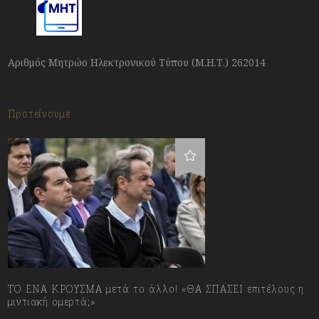
Αριθμός Μητρώο Ηλεκτρονικού Τύπου (Μ.Η.Τ.) 262014
Προτείνουμε
ΤΟ ΕΝΑ ΚΡΟΥΣΜΑ μετά το άλλο! «ΘΑ ΣΠΑΣΕΙ επιτέλους η
μιντιακή ομερτά;»