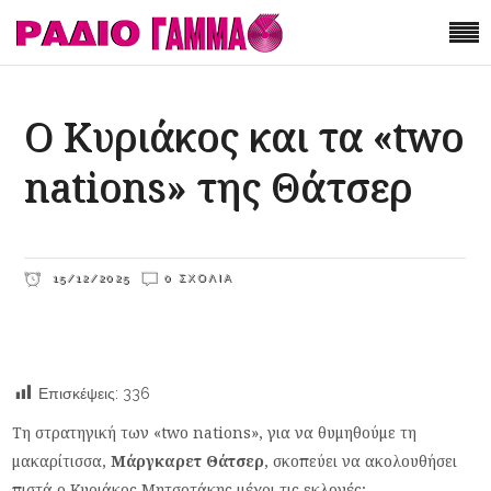
Ο Κυριάκος και τα «two
nations» της Θάτσερ
15/12/2025
0 ΣΧΌΛΙΑ
Επισκέψεις:
336
Τη στρατηγική των «two nations», για να θυμηθούμε τη
μακαρίτισσα,
Μάργκαρετ Θάτσερ
, σκοπεύει να ακολουθήσει
πιστά ο Κυριάκος Μητσοτάκης μέχρι τις εκλογές;