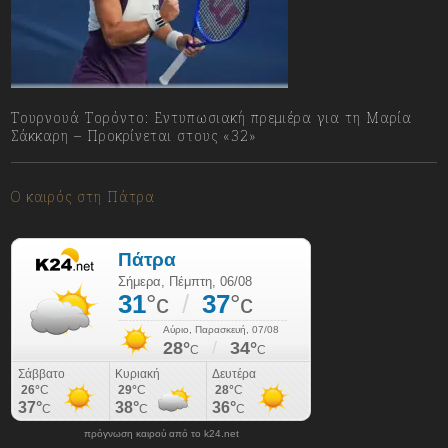
Τουρνουά Τορόντο: Εντυπωσιακή πρεμιέρα για τη Μαρία
Σάκκαρη – Προκρίνεται στους «32»
06/08/2026
Ο καιρός στη Πάτρα
πρόγνωση καιρού από το k24.net