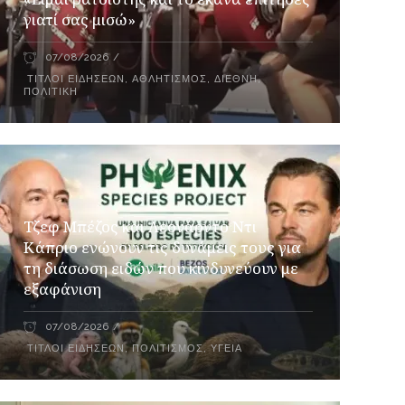
γιατί σας μισώ»
07/08/2026
ΤΊΤΛΟΙ ΕΙΔΉΣΕΩΝ
,
ΑΘΛΗΤΙΣΜΌΣ
,
ΔΙΕΘΝΉ
,
ΠΟΛΙΤΙΚΉ
Τζεφ Μπέζος και Λεονάρντο Ντι
Κάπριο ενώνουν τις δυνάμεις τους για
τη διάσωση ειδών που κινδυνεύουν με
εξαφάνιση
07/08/2026
ΤΊΤΛΟΙ ΕΙΔΉΣΕΩΝ
,
ΠΟΛΙΤΙΣΜΌΣ
,
ΥΓΕΊΑ