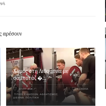
γμή.
ς αρέσουν
Χαμός στη Λιθουανία με
σαμποτάζ �...
07 ΑΥΓ 2026
0 ΣΧΌΛΙΑ
ΤΊΤΛΟΙ ΕΙΔΉΣΕΩΝ
,
ΑΘΛΗΤΙΣΜΌΣ
,
ΔΙΕΘΝΉ
,
ΠΟΛΙΤΙΚΉ