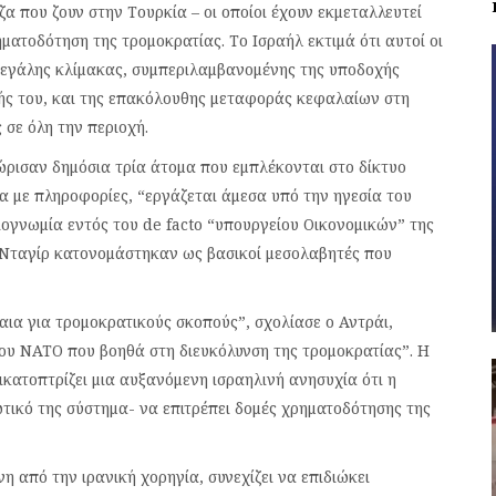
α που ζουν στην Τουρκία – οι οποίοι έχουν εκμεταλλευτεί
ματοδότηση της τρομοκρατίας. Το Ισραήλ εκτιμά ότι αυτοί οι
μεγάλης κλίμακας, συμπεριλαμβανομένης της υποδοχής
σής του, και της επακόλουθης μεταφοράς κεφαλαίων στη
 σε όλη την περιοχή.
ώρισαν δημόσια τρία άτομα που εμπλέκονται στο δίκτυο
 με πληροφορίες, “εργάζεται άμεσα υπό την ηγεσία του
σιογνωμία εντός του de facto “υπουργείου Οικονομικών” της
 Νταγίρ κατονομάστηκαν ως βασικοί μεσολαβητές που
ια για τρομοκρατικούς σκοπούς”, σχολίασε ο Αντράι,
του ΝΑΤΟ που βοηθά στη διευκόλυνση της τρομοκρατίας”. Η
κατοπτρίζει μια αυξανόμενη ισραηλινή ανησυχία ότι η
τικό της σύστημα- να επιτρέπει δομές χρηματοδότησης της
η από την ιρανική χορηγία, συνεχίζει να επιδιώκει