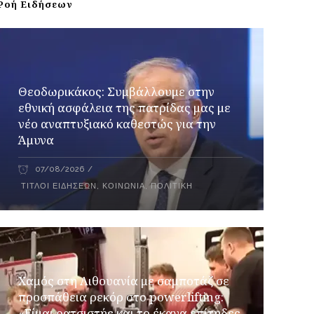
Ροή Ειδήσεων
Θεοδωρικάκος: Συμβάλλουμε στην
εθνική ασφάλεια της πατρίδας μας με
νέο αναπτυξιακό καθεστώς για την
Άμυνα
07/08/2026
ΤΊΤΛΟΙ ΕΙΔΉΣΕΩΝ
,
ΚΟΙΝΩΝΊΑ
,
ΠΟΛΙΤΙΚΉ
Χαμός στη Λιθουανία με σαμποτάζ σε
προσπάθεια ρεκόρ στο powerlifting:
«Είμαι ρατσιστής και το έκανα επίτηδες