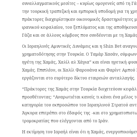
συναλλαγματικούς μεσίτες – κυρίως ομογενείς από τη Γάζ
την τουρκική τραπεζική και εμπορική υποδομή για τη χρη
πράκτορες διαχειρίστηκαν οικονομικές δραστηριότητες 
ιρανικού κεφαλαίου, του ξεπλύματος και της αποθήκευ
Γάζα και σε άλλους κόμβους που συνδέονται με τη Χαμάς
Οι Ισραηλινές Αμυντικές Δυνάμεις και η Shin Bet αναγν
χρηματοδότησης στην Τουρκία. Ο Ταμάρ Χασάν, σύμφωνα
ηγέτη της Χαμάς, Χαλίλ αλ Χάγια” και είναι ηγετική φυ
Χαμάς. Επιπλέον, οι Χαλίλ Φαρουάνα και Φαρίντ Αμπού
εργάζονται στο ευρύτερο δίκτυο εταιρειών ανταλλαγής.
“Πράκτορες της Χαμάς στην Τουρκία διοχετεύουν κεφάλα
προσθέτοντας: “Αναρωτιέται κανείς τι κάνει ένα μέλος 
κατηγορία του εκπροσώπου του Ισραηλινού Στρατού αντι
Άγκυρα επιτρέπει στο έδαφός της -και στο χρηματοπιστω
τρομοκρατίας που ελέγχονται από το Ιράν.
Η εκτίμηση του Ισραήλ είναι ότι η Χαμάς, ενεργοποιούμεν