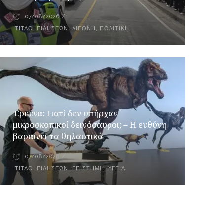
07/08/2026
ΤΊΤΛΟΙ ΕΙΔΉΣΕΩΝ
,
ΔΙΕΘΝΉ
,
ΠΟΛΙΤΙΚΉ
Έρευνα: Γιατί δεν υπήρχαν
μικροσκοπικοί δεινόσαυροι; – Η ευθύνη
βαραίνει τα θηλαστικά
07/08/2026
ΤΊΤΛΟΙ ΕΙΔΉΣΕΩΝ
,
ΕΠΙΣΤΉΜΗ
,
ΥΓΕΊΑ