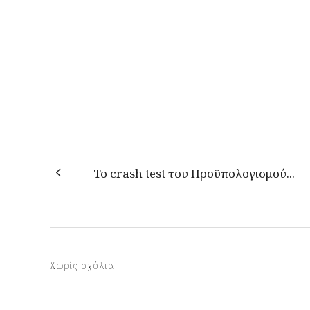
Το crash test του Προϋπολογισμού...
Χωρίς σχόλια