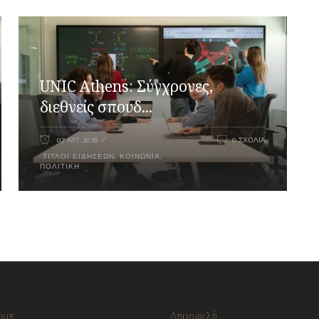
UNIC Athens: Σύγχρονες,
διεθνείς σπουδ...
07 ΑΥΓ 2026
0 ΣΧΌΛΙΑ
ΤΊΤΛΟΙ ΕΙΔΉΣΕΩΝ
,
ΚΟΙΝΩΝΊΑ
,
ΠΟΛΙΤΙΚΉ
υμε
Δημοφιλή