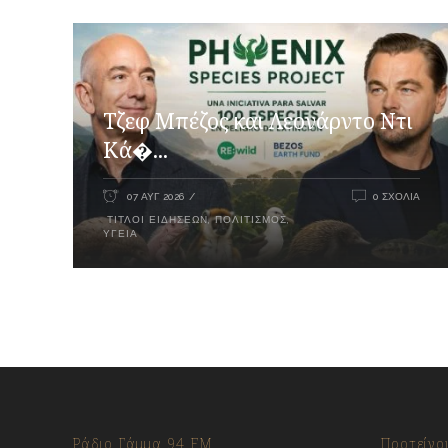
Τζεφ Μπέζος και Λεονάρντο Ντι
Κά�...
07 ΑΥΓ 2026
0 ΣΧΌΛΙΑ
ΤΊΤΛΟΙ ΕΙΔΉΣΕΩΝ
,
ΠΟΛΙΤΙΣΜΌΣ
,
ΥΓΕΊΑ
Ράδιο Γάμμα 94 FM
Προτείνο