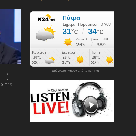
πρόγνωση καιρού από το k24.net
στην
ς μας με
ια την