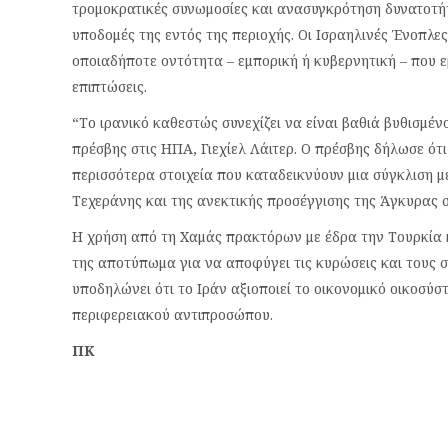
τρομοκρατικές συνωμοσίες και ανασυγκρότηση δυνατοτήτ
υποδομές της εντός της περιοχής. Οι Ισραηλινές Ένοπλες
οποιαδήποτε οντότητα – εμπορική ή κυβερνητική – που ε
επιπτώσεις.
“Το ιρανικό καθεστώς συνεχίζει να είναι βαθιά βυθισμέ
πρέσβης στις ΗΠΑ, Γιεχίελ Λάιτερ. Ο πρέσβης δήλωσε ότ
περισσότερα στοιχεία που καταδεικνύουν μια σύγκλιση μ
Τεχεράνης και της ανεκτικής προσέγγισης της Άγκυρας στ
Η χρήση από τη Χαμάς πρακτόρων με έδρα την Τουρκία κα
της αποτύπωμα για να αποφύγει τις κυρώσεις και τους σ
υποδηλώνει ότι το Ιράν αξιοποιεί το οικονομικό οικοσύσ
περιφερειακού αντιπροσώπου.
ΠK