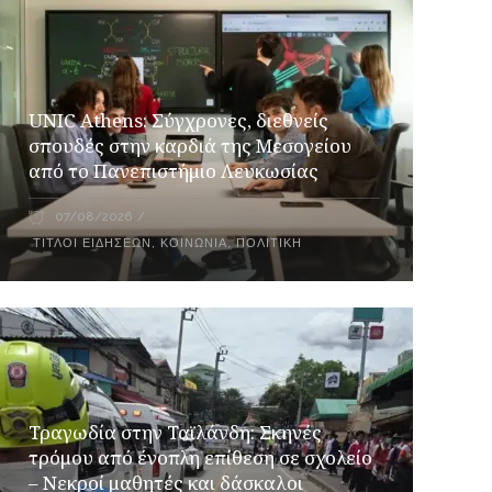
UNIC Athens: Σύγχρονες, διεθνείς
σπουδές στην καρδιά της Μεσογείου
από το Πανεπιστήμιο Λευκωσίας
07/08/2026
ΤΊΤΛΟΙ ΕΙΔΉΣΕΩΝ
,
ΚΟΙΝΩΝΊΑ
,
ΠΟΛΙΤΙΚΉ
Τραγωδία στην Ταϊλάνδη: Σκηνές
τρόμου από ένοπλη επίθεση σε σχολείο
– Νεκροί μαθητές και δάσκαλοι