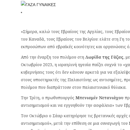
«Σήμερα, καλώ τους Εβραίους της Αγγλίας, τους Εβραίου
του Καναδά, τους Εβραίους του Βελγίου: ελάτε στη Γη το
εκπροσώπων από εβραϊκές κοινότητες και οργανώσεις ό
Από την έναρξη του πολέμου στη
Λωρίδα της Γάζας
, μ
Οκτωβρίου 2023, η ισραηλινή ηγεσία παίζει συχνά το «χαρ
κυβερνήσεις τους ότι δεν κάνουν αρκετά για να εξαλείψ
στους υποστηρικτές της Παλαιστίνης ως αντισημίτες, π
πολέμου που διαπράττουν στον παλαιστινιακό θύλακα.
Την Τρίτη, ο πρωθυπουργός
Μπενιαμίν Νετανιάχου
πρ
αντισημιτισμού και να εγγυηθούν την ασφάλεια» των Εβ
Τον Οκτώβριο ο Σάαρ κατηγόρησε τις βρετανικές αρχές ό
αντισημιτισμού», μετά την επίθεση σε μια συναγωγή του