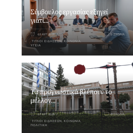
Σύμβουλος εργασίας εξηγεί
γιατί...
07 ΑΥΓ 2026
0 ΣΧΌΛΙΑ
ΤΊΤΛΟΙ ΕΙΔΉΣΕΩΝ
,
ΚΟΙΝΩΝΙΑ
,
ΥΓΕΊΑ
Τα προγνωστικά βλέπουν το
μέλλον...
07 ΑΥΓ 2026
0 ΣΧΌΛΙΑ
ΤΊΤΛΟΙ ΕΙΔΉΣΕΩΝ
,
ΚΟΙΝΩΝΊΑ
,
ΠΟΛΙΤΙΚΉ