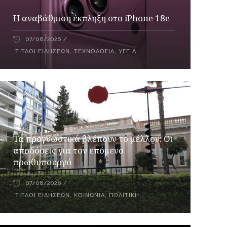
Η αναβάθμιση έκπληξη στο iPhone 18e
07/08/2026
ΤΊΤΛΟΙ ΕΙΔΉΣΕΩΝ
,
ΤΕΧΝΟΛΟΓΊΑ
,
ΥΓΕΊΑ
Τα προγνωστικά βλέπουν το μέλλον: Οι
αποδόσεις για τον επόμενο
πρωθυπουργό
07/08/2026
ΤΊΤΛΟΙ ΕΙΔΉΣΕΩΝ
,
ΚΟΙΝΩΝΊΑ
,
ΠΟΛΙΤΙΚΉ