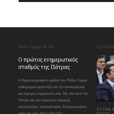
Ράδιο Γάμμα 94 FM
Προτείνο
Ο πρώτος ενημερωτικός
σταθμός της Πάτρας
Η δημοσιογραφική ομάδα του Ραδιο Γάμμα
καθημερινά φροντίζει για την αντικειμενική
και έγκυρη ενημέρωσή σας. Με νέα από την
Πάτρα και την ευρύτερη περιοχή,
συνεντεύξεις, αποκαλύψεις. Επικοινωνήστε
ΤΟ ΕΝΑ Κ
μαζί μας στο 2610.390.000
ΣΠΑΣΕΙ επ