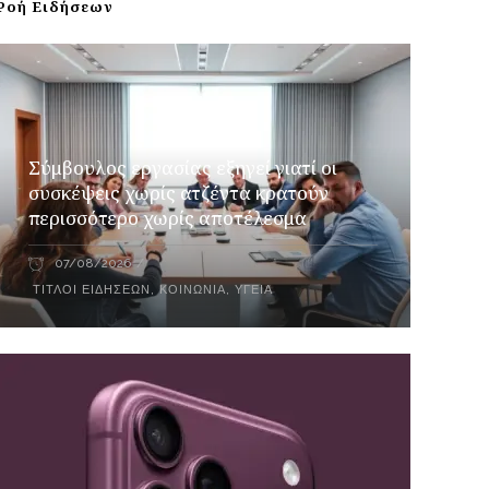
Ροή Ειδήσεων
Σύμβουλος εργασίας εξηγεί γιατί οι
συσκέψεις χωρίς ατζέντα κρατούν
περισσότερο χωρίς αποτέλεσμα
07/08/2026
ΤΊΤΛΟΙ ΕΙΔΉΣΕΩΝ
,
ΚΟΙΝΩΝΙΑ
,
ΥΓΕΊΑ