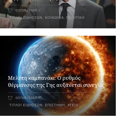
07/08/2026
ΤΊΤΛΟΙ ΕΙΔΉΣΕΩΝ
,
ΚΟΙΝΩΝΊΑ
,
ΠΟΛΙΤΙΚΉ
Μελέτη καμπανάκι: Ο ρυθμός
θέρμανσης της Γης αυξάνεται συνεχώς
07/08/2026
ΤΊΤΛΟΙ ΕΙΔΉΣΕΩΝ
,
ΕΠΙΣΤΉΜΗ
,
ΥΓΕΊΑ