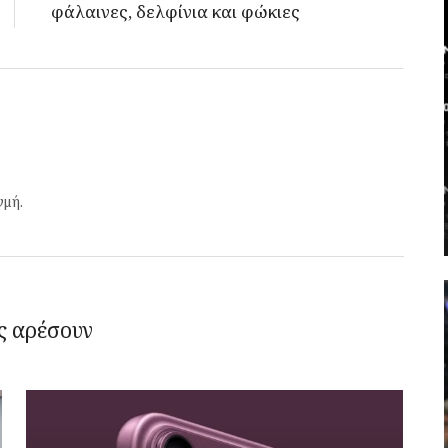
φάλαινες, δελφίνια και φώκιες
γμή.
ς αρέσουν