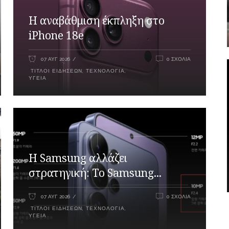
Η αναβάθμιση έκπληξη στο
iPhone 18e
07 ΑΥΓ 2026
0 ΣΧΌΛΙΑ
ΤΊΤΛΟΙ ΕΙΔΉΣΕΩΝ
,
ΤΕΧΝΟΛΟΓΊΑ
,
ΥΓΕΊΑ
Η Samsung αλλάζει
στρατηγική: Το Samsung...
07 ΑΥΓ 2026
0 ΣΧΌΛΙΑ
ΤΊΤΛΟΙ ΕΙΔΉΣΕΩΝ
,
ΤΕΧΝΟΛΟΓΊΑ
,
ΥΓΕΊΑ