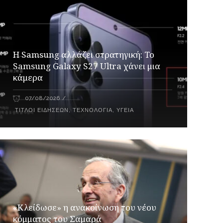
Η Samsung αλλάζει στρατηγική: Το
Samsung Galaxy S27 Ultra χάνει μια
κάμερα
07/08/2026
ΤΊΤΛΟΙ ΕΙΔΉΣΕΩΝ
,
ΤΕΧΝΟΛΟΓΊΑ
,
ΥΓΕΊΑ
«Κλείδωσε» η ανακοίνωση του νέου
κόμματος του Σαμαρά