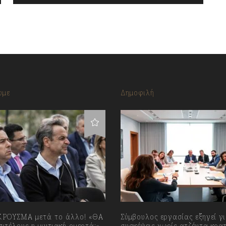
υμε
Δημοφιλή
ΡΟΥΣΜΑ μετά το άλλο! «ΘΑ
Σύμβουλος εργασίας εξηγεί γι
ιτέλους η μιντιακή ομερτά;»
συσκέψεις χωρίς ατζέντα κρα