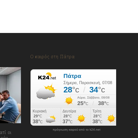
Ο καιρός στη Πάτρα
πρόγνωση καιρού από το k24.net
ατί οι
τούν