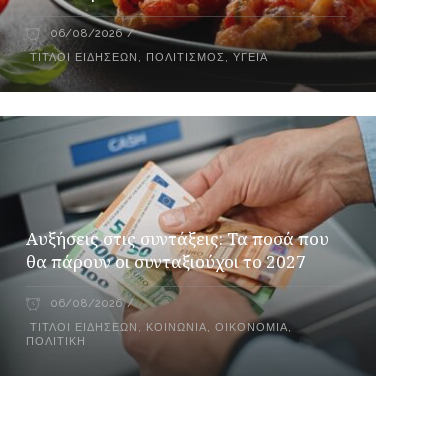
06/08/2026
ΤΊΤΛΟΙ ΕΙΔΉΣΕΩΝ
,
ΠΟΛΙΤΙΣΜΌΣ
,
ΥΓΕΊΑ
Αυξήσεις στις συντάξεις: Τα ποσά που
θα πάρουν οι συνταξιούχοι το 2027
06/08/2026
ΤΊΤΛΟΙ ΕΙΔΉΣΕΩΝ
,
ΚΟΙΝΩΝΊΑ
,
ΟΙΚΟΝΟΜΊΑ
,
ΠΟΛΙΤΙΚΉ