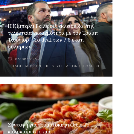
Η Κίμπερλι Γκίλφοϊλ έκλεισε και την
τελευταία εκκρεμότητα με τον Τραμπ
Τζούνιορ – Το deal των 7,6 εκατ.
δολαρίων
06/08/2026
ΤΊΤΛΟΙ ΕΙΔΉΣΕΩΝ
,
LIFESTYLE
,
ΔΙΕΘΝΉ
,
ΠΟΛΙΤΙΚΉ
Συνταγή για ντοματοκεφτέδες: Το
καλοκαίρι στο πιάτο