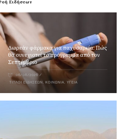
Ροή Ειδήσεων
Δωρεάν φάρμακα για παχυσαρκία: Πώς
θα συνεχιστεί το πρόγραμμα από τον
Σεπτέμβριο
06/08/2026
ΤΊΤΛΟΙ ΕΙΔΉΣΕΩΝ
,
ΚΟΙΝΩΝΊΑ
,
ΥΓΕΊΑ