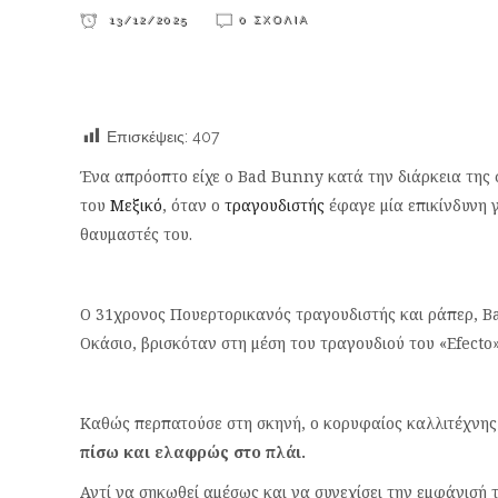
13/12/2025
0 ΣΧΌΛΙΑ
Επισκέψεις:
407
Ένα απρόοπτο είχε ο Bad Bunny κατά την διάρκεια της 
του
Μεξικό
, όταν ο
τραγουδιστής
έφαγε μία επικίνδυνη 
θαυμαστές του.
Ο 31χρονος Πουερτορικανός τραγουδιστής και ράπερ, Ba
Οκάσιο, βρισκόταν στη μέση του τραγουδιού του «Efecto»
Καθώς περπατούσε στη σκηνή, ο κορυφαίος καλλιτέχνης 
πίσω και ελαφρώς στο πλάι.
Αντί να σηκωθεί αμέσως και να συνεχίσει την εμφάνισή το