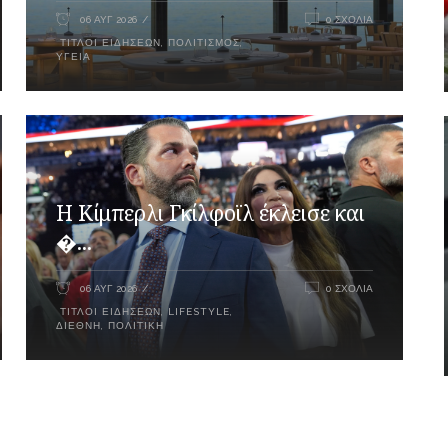
06 ΑΥΓ 2026
0 ΣΧΌΛΙΑ
ΤΊΤΛΟΙ ΕΙΔΉΣΕΩΝ
,
ΠΟΛΙΤΙΣΜΌΣ
,
ΥΓΕΊΑ
Η Κίμπερλι Γκίλφοϊλ έκλεισε και
�...
06 ΑΥΓ 2026
0 ΣΧΌΛΙΑ
ΤΊΤΛΟΙ ΕΙΔΉΣΕΩΝ
,
LIFESTYLE
,
ΔΙΕΘΝΉ
,
ΠΟΛΙΤΙΚΉ