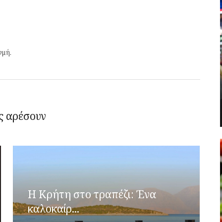
γμή.
ς αρέσουν
Η Κρήτη στο τραπέζι: Ένα
καλοκαίρ...