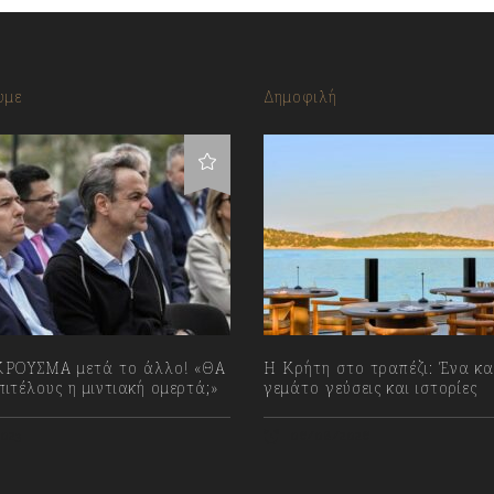
υμε
Δημοφιλή
ΡΟΥΣΜΑ μετά το άλλο! «ΘΑ
Η Κρήτη στο τραπέζι: Ένα κα
ιτέλους η μιντιακή ομερτά;»
γεμάτο γεύσεις και ιστορίες
023
06/08/2026