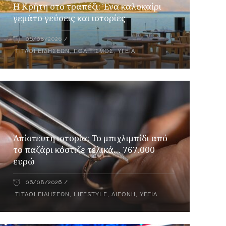
Η Κρήτη στο τραπέζι: Ένα καλοκαίρι
γεμάτο γεύσεις και ιστορίες
06/08/2026
ΤΊΤΛΟΙ ΕΙΔΉΣΕΩΝ
,
ΠΟΛΙΤΙΣΜΌΣ
,
ΥΓΕΊΑ
Απίστευτη ιστορία: Το μπιχλιμπίδι από
το παζάρι κόστιζε τελικά… 767.000
ευρώ
06/08/2026
ΤΊΤΛΟΙ ΕΙΔΉΣΕΩΝ
,
LIFESTYLE
,
ΔΙΕΘΝΉ
,
ΥΓΕΊΑ