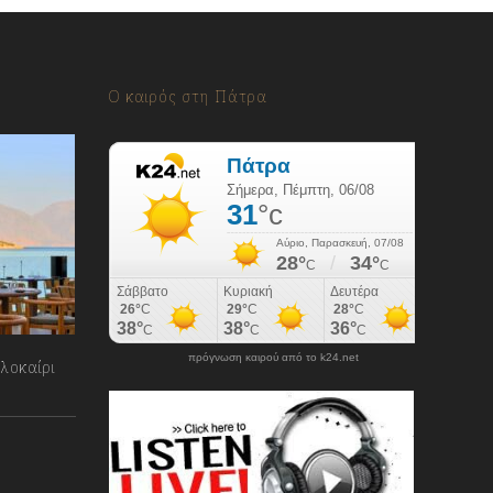
Ο καιρός στη Πάτρα
πρόγνωση καιρού από το k24.net
λοκαίρι