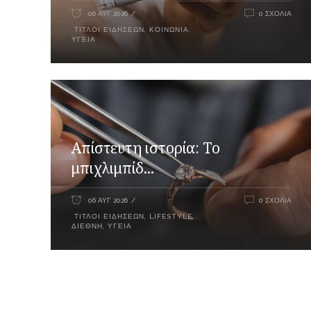
06 ΑΥΓ 2026
0 ΣΧΌΛΙΑ
ΤΊΤΛΟΙ ΕΙΔΉΣΕΩΝ
,
ΚΟΙΝΩΝΊΑ
,
ΥΓΕΊΑ
Απίστευτη ιστορία: Το
μπιχλιμπίδ...
06 ΑΥΓ 2026
0 ΣΧΌΛΙΑ
ΤΊΤΛΟΙ ΕΙΔΉΣΕΩΝ
,
LIFESTYLE
,
ΔΙΕΘΝΉ
,
ΥΓΕΊΑ