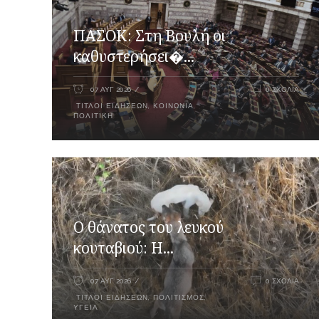
ΠΑΣΟΚ: Στη Βουλή οι
καθυστερήσει�...
07 ΑΥΓ 2026
0 ΣΧΌΛΙΑ
ΤΊΤΛΟΙ ΕΙΔΉΣΕΩΝ
,
ΚΟΙΝΩΝΊΑ
,
ΠΟΛΙΤΙΚΉ
Ο θάνατος του λευκού
κουταβιού: Η...
07 ΑΥΓ 2026
0 ΣΧΌΛΙΑ
ΤΊΤΛΟΙ ΕΙΔΉΣΕΩΝ
,
ΠΟΛΙΤΙΣΜΌΣ
,
ΥΓΕΊΑ