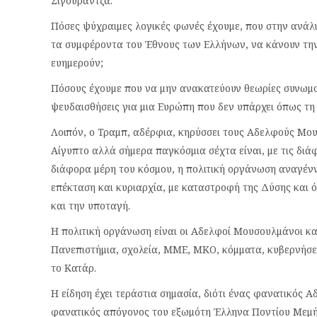
Σιγουράντζα.
Πόσες ψύχραιμες λογικές φωνές έχουμε, που στην ανάλυ
τα συμφέροντα του Έθνους των Ελλήνων, να κάνουν την
ευημερούν;
Πόσους έχουμε που να μην ανακατεύουν θεωρίες συνωμοσ
ψευδαισθήσεις για μια Ευρώπη που δεν υπάρχει όπως τη 
Λοιπόν, ο Τραμπ, αδέρφια, κηρύσσει τους Αδελφούς Μο
Αίγυπτο αλλά σήμερα παγκόσμια σέχτα είναι, με τις διά
διάφορα μέρη του κόσμου, η πολιτική οργάνωση αναγένν
επέκταση και κυριαρχία, με καταστροφή της Δύσης και
και την υποταγή.
Η πολιτική οργάνωση είναι οι Αδελφοί Μουσουλμάνοι και 
Πανεπιστήμια, σχολεία, ΜΜΕ, ΜΚΟ, κόμματα, κυβερνήσει
το Κατάρ.
Η είδηση έχει τεράστια σημασία, διότι ένας φανατικός 
φανατικός απόγονος του εξωμότη Έλληνα Ποντίου Μεμή 