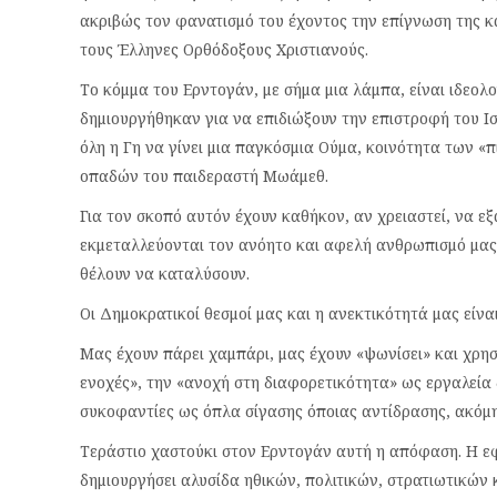
ακριβώς τον φανατισμό του έχοντος την επίγνωση της κ
τους Έλληνες Ορθόδοξους Χριστιανούς.
Το κόμμα του Ερντογάν, με σήμα μια λάμπα, είναι ιδε
δημιουργήθηκαν για να επιδιώξουν την επιστροφή του Ι
όλη η Γη να γίνει μια παγκόσμια Ούμα, κοινότητα των 
οπαδών του παιδεραστή Μωάμεθ.
Για τον σκοπό αυτόν έχουν καθήκον, αν χρειαστεί, να ε
εκμεταλλεύονται τον ανόητο και αφελή ανθρωπισμό μας
θέλουν να καταλύσουν.
Οι Δημοκρατικοί θεσμοί μας και η ανεκτικότητά μας είν
Μας έχουν πάρει χαμπάρι, μας έχουν «ψωνίσει» και χρησ
ενοχές», την «ανοχή στη διαφορετικότητα» ως εργαλεία δ
συκοφαντίες ως όπλα σίγασης όποιας αντίδρασης, ακόμη
Τεράστιο χαστούκι στον Ερντογάν αυτή η απόφαση. Η ε
δημιουργήσει αλυσίδα ηθικών, πολιτικών, στρατιωτικών 