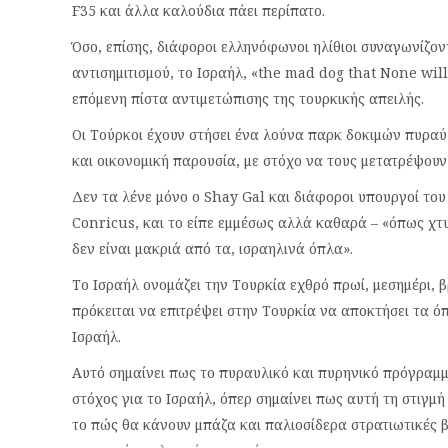
F35 και άλλα καλούδια πάει περίπατο.
Όσο, επίσης, διάφοροι ελληνόφωνοι ηλίθιοι συναγωνίζον
αντισημιτισμού, το Ισραήλ, «the mad dog that None will
επόμενη πίστα αντιμετώπισης της τουρκικής απειλής.
Οι Τούρκοι έχουν στήσει ένα λούνα παρκ δοκιμών πυραύ
και οικονομική παρουσία, με στόχο να τους μετατρέψουν 
Δεν τα λένε μόνο ο Shay Gal και διάφοροι υπουργοί το
Conricus, και το είπε εμμέσως αλλά καθαρά – «όπως χτυ
δεν είναι μακριά από τα, ισραηλινά όπλα».
Το Ισραήλ ονομάζει την Τουρκία εχθρό πρωί, μεσημέρι, β
πρόκειται να επιτρέψει στην Τουρκία να αποκτήσει τα ό
Ισραήλ.
Αυτό σημαίνει πως το πυραυλικό και πυρηνικό πρόγραμ
στόχος για το Ισραήλ, όπερ σημαίνει πως αυτή τη στιγμή
το πώς θα κάνουν μπάζα και παλιοσίδερα στρατιωτικές β