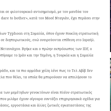
ται σε φιλοτουρκικό αντισημιτισμό, με τον μανδύα του
 dare to bother», κατά τον Μοσέ Νταγιάν, έχει περάσει στην
λων Typhoon στη Σομαλία, όπου έχουν ποικίλη στρατιωτική
σε διηπειρωτικούς, ενώ ονειρεύονται επίθεση στο Ισραήλ.
υ Νετανιάχου. Βγήκε και ο πρώην εκπρόσωπος των IDF, ο
πήσαμε το Ιράν και την Υεμένη, η Τουρκία και η Σομαλία
ράδυ, και τα πιο αρμόδια χείλη λένε πως το Τελ Αβίβ δεν
πλα που θέλει, τα οποία θα μπορούσαν να απειλήσουν το
μα των μεμέτηδων γενοκτόνων είναι πλέον στρατιωτικός
 που μιλάμε έχουν σίγουρα συντάξει επιχειρησιακά σχέδια για
άσεις, εργοστάσια και άλλες ζωτικές εγκαταστάσεις της