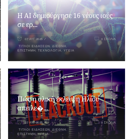
H AI δημιούργησε 16 νέους ιούς
σε ερ...
07 ΑΥΓ 2026
0 ΣΧΌΛΙΑ
ΤΊΤΛΟΙ ΕΙΔΉΣΕΩΝ
,
ΔΙΕΘΝΉ
,
ΕΠΙΣΤΉΜΗ
,
ΤΕΧΝΟΛΟΓΊΑ
,
ΥΓΕΊΑ
Πώς η ολική έκλειψη Ηλίου
απειλε�...
07 ΑΥΓ 2026
0 ΣΧΌΛΙΑ
ΤΊΤΛΟΙ ΕΙΔΉΣΕΩΝ
,
ΔΙΕΘΝΉ
,
ΕΠΙΣΤΉΜΗ
,
ΥΓΕΊΑ