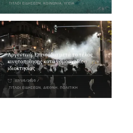
ΤΊΤΛΟΙ ΕΙΔΉΣΕΩΝ
,
ΚΟΙΝΩΝΊΑ
,
ΥΓΕΊΑ
Αργεντινή: Επεισόδια μετά το τέλος
κινητοποίησης κατά νομοσχεδίου
ιδιοκτησίας
07/08/2026
ΤΊΤΛΟΙ ΕΙΔΉΣΕΩΝ
,
ΔΙΕΘΝΉ
,
ΠΟΛΙΤΙΚΉ