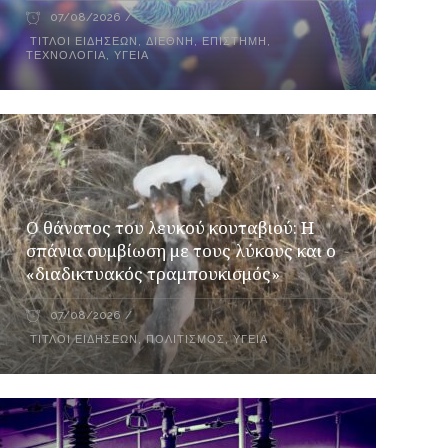
07/08/2026
ΤΊΤΛΟΙ ΕΙΔΉΣΕΩΝ
,
ΔΙΕΘΝΉ
,
ΕΠΙΣΤΉΜΗ
,
ΤΕΧΝΟΛΟΓΊΑ
,
ΥΓΕΊΑ
Ο θάνατος του λευκού κουταβιού: Η
σπάνια συμβίωση με τους λύκους και ο
«διαδικτυακός τραμπουκισμός»
07/08/2026
ΤΊΤΛΟΙ ΕΙΔΉΣΕΩΝ
,
ΠΟΛΙΤΙΣΜΌΣ
,
ΥΓΕΊΑ