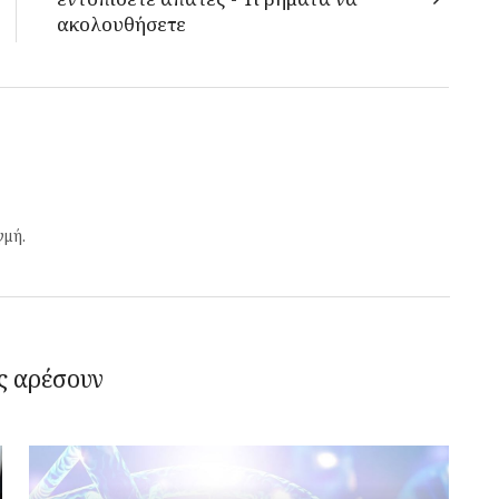
ακολουθήσετε
γμή.
ς αρέσουν