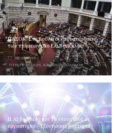
ΠΑΣΟΚ: Στη Βουλή οι καθυστερήσεις
των πτήσεων στο Ελ. Βενιζέλος
07/08/2026
ΤΊΤΛΟΙ ΕΙΔΉΣΕΩΝ
,
ΚΟΙΝΩΝΊΑ
,
ΠΟΛΙΤΙΚΉ
H AI δημιούργησε 16 νέους ιούς σε
εργαστήριο – Εξόντωσαν βακτήρια