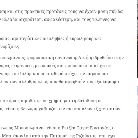
ση και στις πρακτικές προτάσεις τους να έχουν μόνη πυξίδα
 Ελλάδα ισχυρότερη, ασφαλέστερη, και τους Έλληνες να
ίας, αριστερίστικες ιδεοληψίες ή ευρωλιγούρικες
νομίζουν;
υσουλμάνους τρομοκρατική οργάνωση. Αυτή η ιδρυθείσα στην
φορες εκφάνσεις, μετωπικές και προσωπείο που έχει σε
ησης του Ισλάμ και με σταθερό στόχο την παγκόσμια
 όλων των αλλοθρήσκων, που θα αρνηθούν τον εξισλαμισμό
ο κύριος αιμοδότης σε χρήμα, για τη διείσδυση σε
ς, είναι η βδελυρή χαβούζα των πιο ύπουλων τζιχαντιστών,
Αδελφός Μουσουλμάνος είναι ο Ρετζέπ Ταγίπ Ερντογάν, ο
Μπατάκογλου από την Ποταμιά της Ριζούντας, που έχει