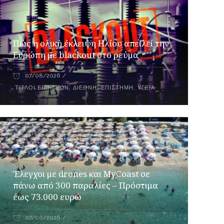
Πώς η ολική έκλειψη Ηλίου απειλεί την
Ευρώπη με blackout στο ρεύμα
07/08/2026
ΤΊΤΛΟΙ ΕΙΔΉΣΕΩΝ
,
ΔΙΕΘΝΉ
,
ΕΠΙΣΤΉΜΗ
,
ΥΓΕΊΑ
Έλεγχοι με drones και MyCoast σε
πάνω από 300 παραλίες – Πρόστιμα
έως 73.000 ευρώ
07/08/2026