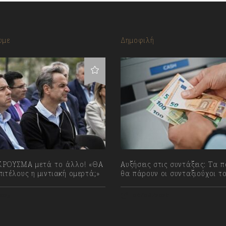
υμε
Δημοφιλή
ΡΟΥΣΜΑ μετά το άλλο! «ΘΑ
Αυξήσεις στις συντάξεις: Τα 
ιτέλους η μιντιακή ομερτά;»
θα πάρουν οι συνταξιούχοι τ
023
06/08/2026