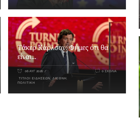
Τάκερ Κάρλσον: Φήμες ότι θα
είναι...
06 ΑΥΓ 2026
0 ΣΧΌΛΙΑ
ΤΊΤΛΟΙ ΕΙΔΉΣΕΩΝ
,
ΔΙΕΘΝΉ
,
ΠΟΛΙΤΙΚΉ