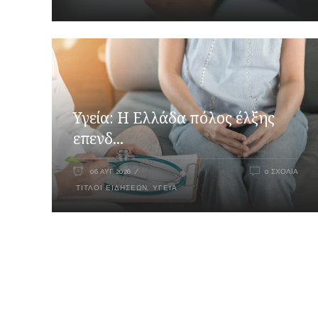
Υγεία: Η Ελλάδα πόλος έλξης
επενδ...
06 ΑΥΓ 2026
0 ΣΧΌΛΙΑ
ΤΊΤΛΟΙ ΕΙΔΉΣΕΩΝ
,
ΥΓΕΊΑ