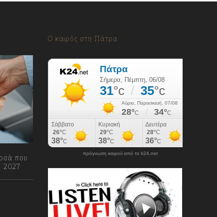
Ο καιρός στη Πάτρα
πρόγνωση καιρού από το k24.net
ποσά που
ο 2027