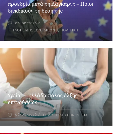
προεδρία μετά τη Λαγκάρντ – Ποιοι
διεκδικούν τη θέση της
06/08/2026
ΤΊΤΛΟΙ ΕΙΔΉΣΕΩΝ
,
ΔΙΕΘΝΉ
,
ΠΟΛΙΤΙΚΉ
Υγεία: Η Ελλάδα πόλος έλξης
επενδύσεων
06/08/2026
ΤΊΤΛΟΙ ΕΙΔΉΣΕΩΝ
,
ΥΓΕΊΑ