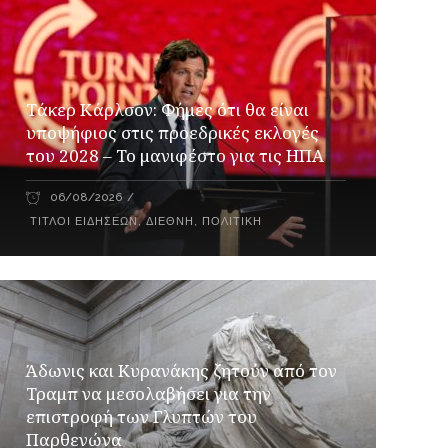
Τάκερ Κάρλσον: Φήμες ότι θα είναι
υποψήφιος στις προεδρικές εκλογές
του 2028 – Το μανιφέστο για τις ΗΠΑ
06/08/2026
ΤΊΤΛΟΙ ΕΙΔΉΣΕΩΝ
,
ΔΙΕΘΝΉ
,
ΠΟΛΙΤΙΚΉ
Άδωνις και Κυρανάκης ζητούν από τον
Τραμπ να μεσολαβήσει για την
επιστροφή των Γλυπτών του
Παρθενώνα