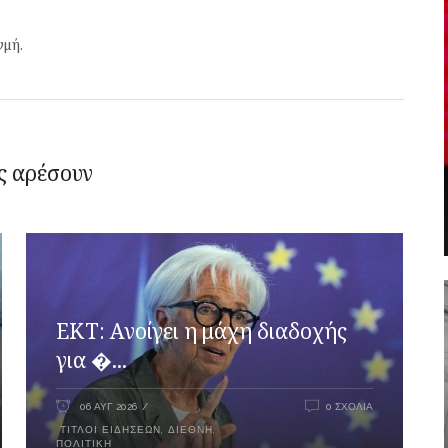
γμή.
ς αρέσουν
ΕΚΤ: Ανοίγει η μάχη διαδοχής
για �...
06 ΑΥΓ 2026
0 ΣΧΌΛΙΑ
ΤΊΤΛΟΙ ΕΙΔΉΣΕΩΝ
,
ΔΙΕΘΝΉ
,
ΠΟΛΙΤΙΚΉ