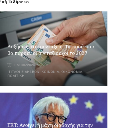
Ροή Ειδήσεων
Αυξήσεις στις συντάξεις: Τα ποσά που
θα πάρουν οι συνταξιούχοι το 2027
06/08/2026
ΤΊΤΛΟΙ ΕΙΔΉΣΕΩΝ
,
ΚΟΙΝΩΝΊΑ
,
ΟΙΚΟΝΟΜΊΑ
,
ΠΟΛΙΤΙΚΉ
ΕΚΤ: Ανοίγει η μάχη διαδοχής για την