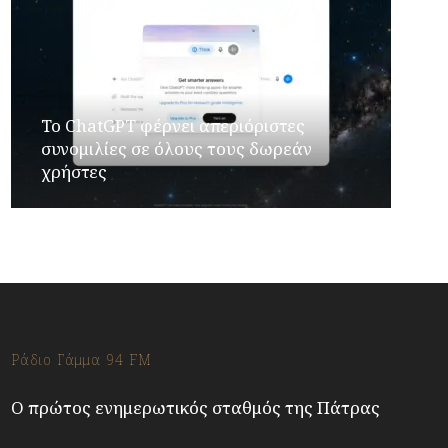
Το ChatGPT φέρνει απεριόριστες
συνομιλίες σε όλους τους δωρεάν
χρήστες
Ράδιο Γάμμα 94 FM
Ο πρώτος ενημερωτικός σταθμός της Πάτρας