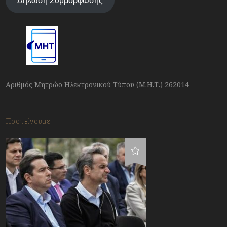
Δήλωση Συμμόρφωσης
Αριθμός Μητρώο Ηλεκτρονικού Τύπου (Μ.Η.Τ.) 262014
Προτείνουμε